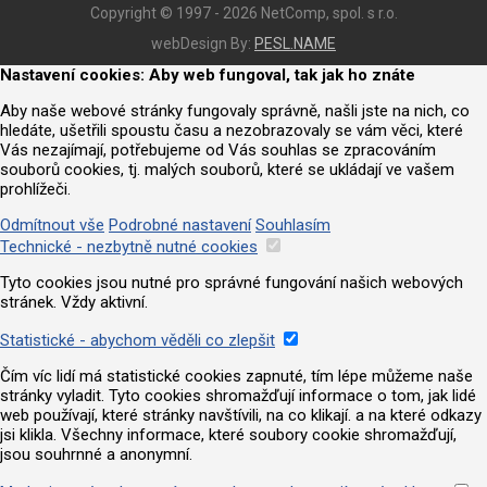
Copyright © 1997 - 2026 NetComp, spol. s r.o.
webDesign By:
PESL.NAME
Nastavení cookies: Aby web fungoval, tak jak ho znáte
Aby naše webové stránky fungovaly správně, našli jste na nich, co
hledáte, ušetřili spoustu času a nezobrazovaly se vám věci, které
Vás nezajímají, potřebujeme od Vás souhlas se zpracováním
souborů cookies, tj. malých souborů, které se ukládají ve vašem
prohlížeči.
Odmítnout vše
Podrobné nastavení
Souhlasím
Technické - nezbytně nutné cookies
Tyto cookies jsou nutné pro správné fungování našich webových
stránek. Vždy aktivní.
Statistické - abychom věděli co zlepšit
Čím víc lidí má statistické cookies zapnuté, tím lépe můžeme naše
stránky vyladit. Tyto cookies shromažďují informace o tom, jak lidé
web používají, které stránky navštívili, na co klikají. a na které odkazy
jsi klikla. Všechny informace, které soubory cookie shromažďují,
jsou souhrnné a anonymní.