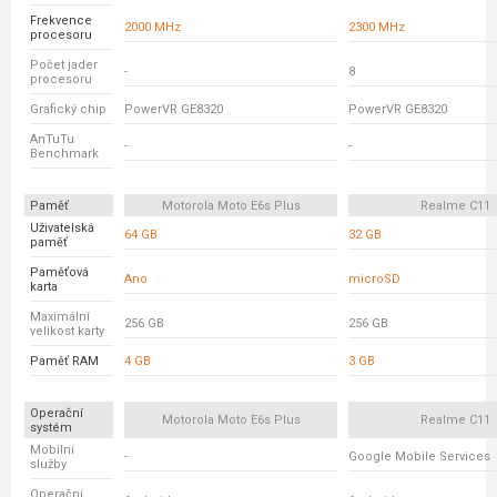
Frekvence
2000 MHz
2300 MHz
procesoru
Počet jader
-
8
procesoru
Grafický chip
PowerVR GE8320
PowerVR GE8320
AnTuTu
-
-
Benchmark
Paměť
Motorola Moto E6s Plus
Realme C11
Uživatelská
64 GB
32 GB
paměť
Paměťová
Ano
microSD
karta
Maximální
256 GB
256 GB
velikost karty
Paměť RAM
4 GB
3 GB
Operační
Motorola Moto E6s Plus
Realme C11
systém
Mobilní
-
Google Mobile Services
služby
Operační