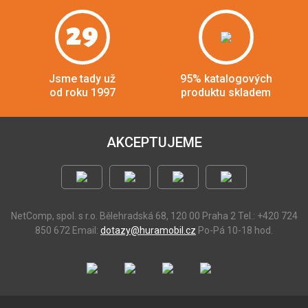
29
Jsme tady už
95% katalogových
od roku 1997
produktu skladem
AKCEPTUJEME
NetComp, spol. s r.o.
Bělehradská 68, 120 00 Praha 2
Tel.: +420 724
850 672
Email:
dotazy@huramobil.cz
Po-Pá 10-18 hod.