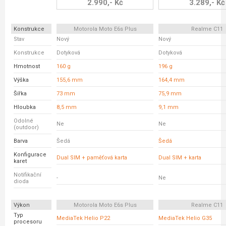
2.990,- Kč
3.289,- Kč
Konstrukce
Motorola Moto E6s Plus
Realme C11
Stav
Nový
Nový
Konstrukce
Dotyková
Dotyková
Hmotnost
160 g
196 g
Výška
155,6 mm
164,4 mm
Šířka
73 mm
75,9 mm
Hloubka
8,5 mm
9,1 mm
Odolné
Ne
Ne
(outdoor)
Barva
Šedá
Šedá
Konfigurace
Dual SIM + paměťová karta
Dual SIM + karta
karet
Notifikační
-
Ne
dioda
Výkon
Motorola Moto E6s Plus
Realme C11
Typ
MediaTek Helio P22
MediaTek Helio G35
procesoru