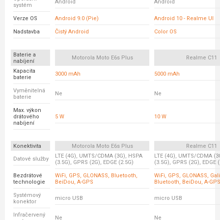
Android
Android
systém
Verze OS
Android 9.0 (Pie)
Android 10 - Realme UI
Nadstavba
Čistý Android
Color OS
Baterie a
Motorola Moto E6s Plus
Realme C11
nabíjení
Kapacita
3000 mAh
5000 mAh
baterie
Vyměnitelná
Ne
Ne
baterie
Max. výkon
drátového
5 W
10 W
nabíjení
Konektivita
Motorola Moto E6s Plus
Realme C11
LTE (4G), UMTS/CDMA (3G), HSPA
LTE (4G), UMTS/CDMA (3
Datové služby
(3.5G), GPRS (2G), EDGE (2.5G)
(3.5G), GPRS (2G), EDGE (
Bezdrátové
WiFi, GPS, GLONASS, Bluetooth,
WiFi, GPS, GLONASS, Gali
technologie
BeiDou, A-GPS
Bluetooth, BeiDou, A-GP
Systémový
micro USB
micro USB
konektor
Infračervený
Ne
Ne