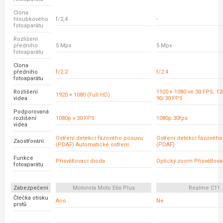
Clona
hloubkového
f/2,4
-
fotoaparátu
Rozlišení
předního
5 Mpx
5 Mpx
fotoaparátu
Clona
předního
f/2.2
f/2.4
fotoaparátu
Rozlišení
1920 × 1080 ve 30 FPS; 12
1920 × 1080 (Full HD)
videa
90/30 FPS
Podporovaná
rozlišení
1080p v 30 FPS
1080p 30fps
videa
Ostření detekcí fázového posuvu
Ostření detekcí fázovéh
Zaostřování
(PDAF) Automatické ostření
(PDAF)
Funkce
Přisvětlovací dioda
Optický zoom Přisvětlova
fotoaparátu
Zabezpečení
Motorola Moto E6s Plus
Realme C11
Čtečka otisku
Ano
Ne
prstů