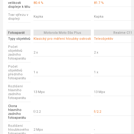
velikosti
80.4 %
81.7 %
displeje k tělu
Tvar výřezu v
Kapka
Kapka
displeji
Fotoaparát
Motorola Moto E6s Plus
Realme C11
Typy objektivů
Klasický pro měření hloubky ostrosti
Teleobjektiv
Počet
objektivů
2 x
2 x
zadního
fotoaparátu
Počet
objektivů
1 x
1 x
předního
fotoaparátu
Rozlišení
hlavního
13 Mpx
13 Mpx
zadního
fotoaparátu
Clona
hlavního
f/2.2
f/2.2
zadního
fotoaparátu
Rozlišení
hloubkového
2 Mpx
-
fotoaparátu