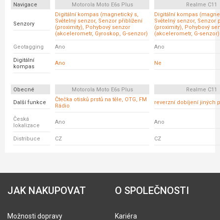
Navigace
Motorola Moto E6s Plus
Realme C11
Digitální kompas (magnetický s,
Digitální kompas (magnet
Světelný senzor, Senzor přiblížení
Světelný senzor, Senzor p
Senzory
(proximity), Pohybový senzor
(proximity), Pohybový se
(akcelerometr, Gyroskop, G-senzor)
(akcelerometr, G-senzor)
Geotagging
Ano
Ano
Digitální
Ano
Ne
kompas
Obecné
Motorola Moto E6s Plus
Realme C11
Čtečka otisků prstů na těle, OTG, FM
Další funkce
reverzní dobíjení jiných p
Rádio
Česká
Ano
Ano
lokalizace
Distribuce
CZ
CZ
JAK NAKUPOVAT
O SPOLEČNOSTI
Možnosti dopravy
Kariéra