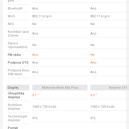
port
Bluetooth
Ano
Ano
Wi-Fi
802.11 b/g/n
802.11 b/g/n
NFC
Ne
Ne
Konektor jack
Ano
Ano
3,5mm
Stereo
Ne
Ne
reproduktory
FM rádio
Ano
Ne
Podpora OTG
Ano
Ano
Podpora dvou
Ano
Ano
SIM karet
Displej
Motorola Moto E6s Plus
Realme C11
Úhlopříčka
6.1 "
6.5 "
displeje
Rozlišení
1560 x 720 bodů
1560 x 720 bodů
displeje
Technologie
IPS
IPS
displeje
Poměr