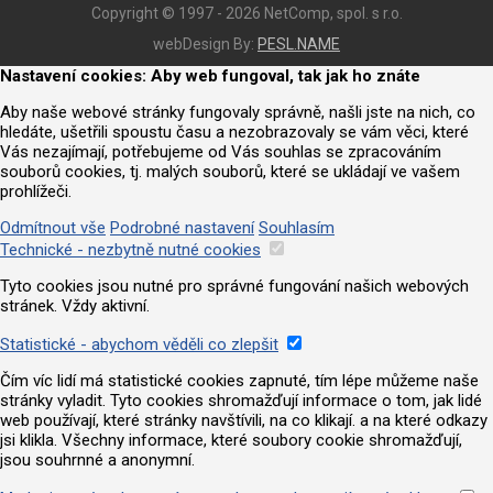
Copyright © 1997 - 2026 NetComp, spol. s r.o.
webDesign By:
PESL.NAME
Nastavení cookies: Aby web fungoval, tak jak ho znáte
Aby naše webové stránky fungovaly správně, našli jste na nich, co
hledáte, ušetřili spoustu času a nezobrazovaly se vám věci, které
Vás nezajímají, potřebujeme od Vás souhlas se zpracováním
souborů cookies, tj. malých souborů, které se ukládají ve vašem
prohlížeči.
Odmítnout vše
Podrobné nastavení
Souhlasím
Technické - nezbytně nutné cookies
Tyto cookies jsou nutné pro správné fungování našich webových
stránek. Vždy aktivní.
Statistické - abychom věděli co zlepšit
Čím víc lidí má statistické cookies zapnuté, tím lépe můžeme naše
stránky vyladit. Tyto cookies shromažďují informace o tom, jak lidé
web používají, které stránky navštívili, na co klikají. a na které odkazy
jsi klikla. Všechny informace, které soubory cookie shromažďují,
jsou souhrnné a anonymní.