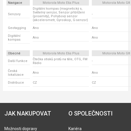
Navigace
Motorola Moto E6s Plus
Motorola Moto G8 
Digitální kompas (magnetický s,
Světelný senzor, Senzor přiblížení
Senzory
-
(proximity), Pohybový senzor
(akcelerometr, Gyroskop, G-senzor)
Geotagging
Ano
Ano
Digitální
Ano
Ano
kompas
Obecné
Motorola Moto E6s Plus
Motorola Moto G8 
Čtečka otisků prstů na těle, OTG, FM
Další funkce
-
Rádio
Česká
Ano
Ano
lokalizace
Distribuce
CZ
CZ
JAK NAKUPOVAT
O SPOLEČNOSTI
Možnosti dopravy
Kariéra