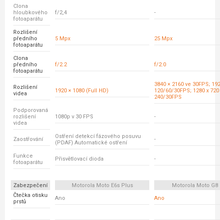
Clona
hloubkového
f/2,4
-
fotoaparátu
Rozlišení
předního
5 Mpx
25 Mpx
fotoaparátu
Clona
předního
f/2.2
f/2.0
fotoaparátu
3840 × 2160 ve 30FPS; 192
Rozlišení
1920 × 1080 (Full HD)
120/60/30FPS; 1280 x 720
videa
240/30FPS
Podporovaná
rozlišení
1080p v 30 FPS
-
videa
Ostření detekcí fázového posuvu
Zaostřování
-
(PDAF) Automatické ostření
Funkce
Přisvětlovací dioda
-
fotoaparátu
Zabezpečení
Motorola Moto E6s Plus
Motorola Moto G8 
Čtečka otisku
Ano
Ano
prstů