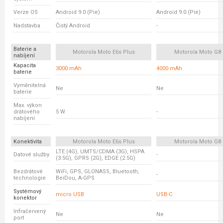
Verze OS
Android 9.0 (Pie)
Android 9.0 (Pie)
Nadstavba
Čistý Android
-
Baterie a
Motorola Moto E6s Plus
Motorola Moto G8 
nabíjení
Kapacita
3000 mAh
4000 mAh
baterie
Vyměnitelná
Ne
Ne
baterie
Max. výkon
drátového
5 W
-
nabíjení
Konektivita
Motorola Moto E6s Plus
Motorola Moto G8 
LTE (4G), UMTS/CDMA (3G), HSPA
Datové služby
-
(3.5G), GPRS (2G), EDGE (2.5G)
Bezdrátové
WiFi, GPS, GLONASS, Bluetooth,
-
technologie
BeiDou, A-GPS
Systémový
micro USB
USB-C
konektor
Infračervený
Ne
Ne
port