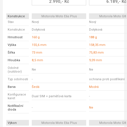
2.990,- Kč
6.189,- Kč
Konstrukce
Motorola Moto E6s Plus
Motorola Moto G8 
Stav
Nový
Nový
Konstrukce
Dotyková
Dotyková
Hmotnost
160 g
188 g
Výška
155,6 mm
158,35 mm
Šířka
73 mm
75,83 mm
Hloubka
8,5 mm
9,09 mm
Odolné
Ne
Ne
(outdoor)
Typ odolnosti
-
ochrana proti postříkání
Barva
Šedá
Modrá
Konfigurace
Dual SIM + paměťová karta
-
karet
Notifikační
-
Ne
dioda
Výkon
Motorola Moto E6s Plus
Motorola Moto G8 