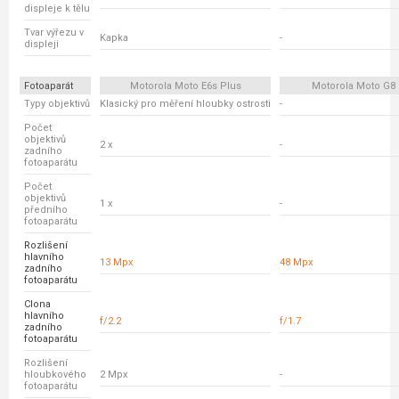
displeje k tělu
Tvar výřezu v
Kapka
-
displeji
Fotoaparát
Motorola Moto E6s Plus
Motorola Moto G8 
Typy objektivů
Klasický pro měření hloubky ostrosti
-
Počet
objektivů
2 x
-
zadního
fotoaparátu
Počet
objektivů
1 x
-
předního
fotoaparátu
Rozlišení
hlavního
13 Mpx
48 Mpx
zadního
fotoaparátu
Clona
hlavního
f/2.2
f/1.7
zadního
fotoaparátu
Rozlišení
hloubkového
2 Mpx
-
fotoaparátu