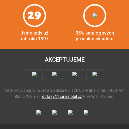
29
Jsme tady už
95% katalogových
od roku 1997
produktu skladem
AKCEPTUJEME
NetComp, spol. s r.o.
Bělehradská 68, 120 00 Praha 2
Tel.: +420 724
850 672
Email:
dotazy@huramobil.cz
Po-Pá 10-18 hod.