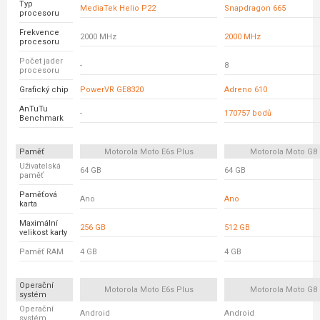
Typ
MediaTek Helio P22
Snapdragon 665
procesoru
Frekvence
2000 MHz
2000 MHz
procesoru
Počet jader
-
8
procesoru
Grafický chip
PowerVR GE8320
Adreno 610
AnTuTu
-
170757 bodů
Benchmark
Paměť
Motorola Moto E6s Plus
Motorola Moto G8 
Uživatelská
64 GB
64 GB
paměť
Paměťová
Ano
Ano
karta
Maximální
256 GB
512 GB
velikost karty
Paměť RAM
4 GB
4 GB
Operační
Motorola Moto E6s Plus
Motorola Moto G8 
systém
Operační
Android
Android
systém