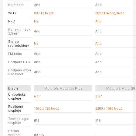
Bluetooth
Ano
Ano
Wi-Fi
802.11 b/g/n
802.11 a/b/g/n/ac
NFC
Ne
Ano
Konektor jack
Ano
Ano
3,5mm
Stereo
Ne
Ano
reproduktory
FM rádio
Ano
Ano
Podpora OTG
Ano
Ano
Podpora dvou
Ano
Ano
SIM karet
Displej
Motorola Moto E6s Plus
Motorola Moto G8 
Úhlopříčka
6.1 "
6.3 "
displeje
Rozlišení
1560 x 720 bodů
2280 x 1080 bodů
displeje
Technologie
IPS
IPS
displeje
Poměr
velikosti
80.4 %
-