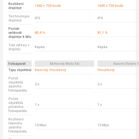
Rozlišení
1560 × 720 bodů
1600 x 720 bodů
displeje
Technologie
IPS
IPS
displeje
Poměr
velikosti
80.4 %
81,1 %
displeje k tělu
Tvar výřezu v
Kapka
Kapka
displeji
Fotoaparát
Motorola Moto E6i
Xiaomi Redmi 
Typy objektivů
klasický, hloubkový
Hloubkový
Počet
objektivů
2 x
2 x
zadního
fotoaparátu
Počet
objektivů
1 x
1 x
předního
fotoaparátu
Rozlišení
hlavního
13 Mpx
13 Mpx
zadního
fotoaparátu