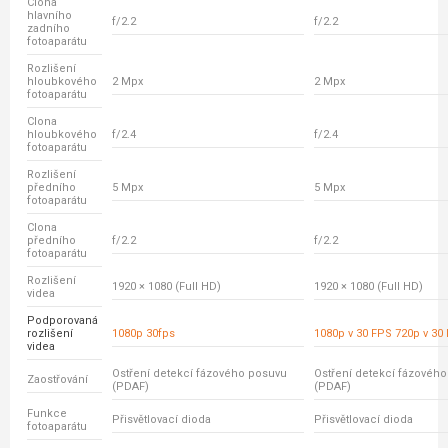
Clona
hlavního
f/2.2
f/2.2
zadního
fotoaparátu
Rozlišení
hloubkového
2 Mpx
2 Mpx
fotoaparátu
Clona
hloubkového
f/2.4
f/2.4
fotoaparátu
Rozlišení
předního
5 Mpx
5 Mpx
fotoaparátu
Clona
předního
f/2.2
f/2.2
fotoaparátu
Rozlišení
1920 × 1080 (Full HD)
1920 × 1080 (Full HD)
videa
Podporovaná
rozlišení
1080p 30fps
1080p v 30 FPS 720p v 30
videa
Ostření detekcí fázového posuvu
Ostření detekcí fázovéh
Zaostřování
(PDAF)
(PDAF)
Funkce
Přisvětlovací dioda
Přisvětlovací dioda
fotoaparátu