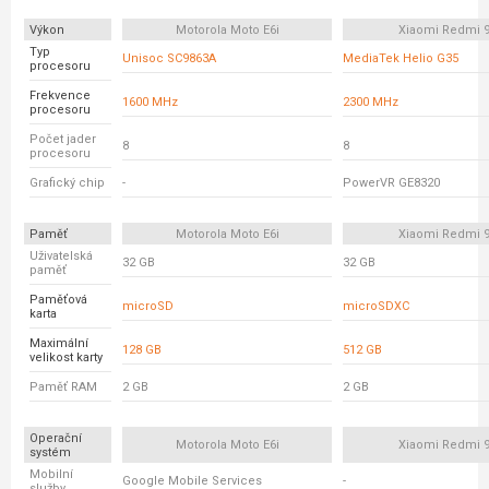
Výkon
Motorola Moto E6i
Xiaomi Redmi 
Typ
Unisoc SC9863A
MediaTek Helio G35
procesoru
Frekvence
1600 MHz
2300 MHz
procesoru
Počet jader
8
8
procesoru
Grafický chip
-
PowerVR GE8320
Paměť
Motorola Moto E6i
Xiaomi Redmi 
Uživatelská
32 GB
32 GB
paměť
Paměťová
microSD
microSDXC
karta
Maximální
128 GB
512 GB
velikost karty
Paměť RAM
2 GB
2 GB
Operační
Motorola Moto E6i
Xiaomi Redmi 
systém
Mobilní
Google Mobile Services
-
služby