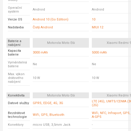
Operační
Android
Android
systém
Verze OS
Android 10 (Go Edition)
10
Nadstavba
Čistý Android
MIUI 12
Baterie a
Motorola Moto E6i
Xiaomi Redmi 
nabíjení
Kapacita
3000 mAh
5000 mAh
baterie
Vyměnitelná
Ne
Ne
baterie
Max. výkon
drátového
10 W
10 W
nabíjení
Konektivita
Motorola Moto E6i
Xiaomi Redmi 
LTE (4G), UMTS/CDMA (3
Datové služby
GPRS, EDGE, 4G, 3G
(2G)
Bezdrátové
WiFi, NFC, Infraport, GPS,
WiFi, GPS, Bluetooth
technologie
A-GPS
Konektory
micro USB, 3,5mm Jack
-