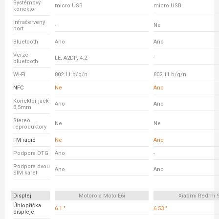
Systémový
micro USB
micro USB
konektor
Infračervený
-
Ne
port
Bluetooth
Ano
Ano
Verze
LE, A2DP, 4.2
-
bluetooth
Wi-Fi
802.11 b/g/n
802.11 b/g/n
NFC
Ne
Ano
Konektor jack
Ano
Ano
3,5mm
Stereo
Ne
Ne
reproduktory
FM rádio
Ne
Ano
Podpora OTG
Ano
-
Podpora dvou
Ano
Ano
SIM karet
Displej
Motorola Moto E6i
Xiaomi Redmi 
Úhlopříčka
6.1 "
6.53 "
displeje