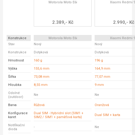
Motorola Moto E6i
Xiaomi Redmi 
2.389,- Kč
2.990,- Kč
Konstrukce
Motorola Moto E6i
Xiaomi Redmi 
Stav
Nový
Nový
Konstrukce
Dotyková
Dotyková
Hmotnost
160 g
196 g
Výška
155,6 mm
164,9 mm
Šířka
73,08 mm
77,07 mm
Hloubka
8,55 mm
9 mm
Odolné
Ne
Ne
(outdoor)
Barva
Růžová
Oranžová
Konfigurace
Dual SIM - Hybridní slot (SIM1 +
Dual SIM + karta
karet
SIM2 / SIM1 + paměťová karta)
Notifikační
-
Ne
dioda