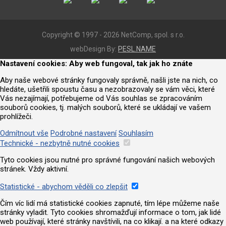
Copyright © 1997 - 2026 NetComp, spol. s r.o.
webDesign By:
PESL.NAME
Nastavení cookies: Aby web fungoval, tak jak ho znáte
Aby naše webové stránky fungovaly správně, našli jste na nich, co
hledáte, ušetřili spoustu času a nezobrazovaly se vám věci, které
Vás nezajímají, potřebujeme od Vás souhlas se zpracováním
souborů cookies, tj. malých souborů, které se ukládají ve vašem
prohlížeči.
Odmítnout vše
Podrobné nastavení
Souhlasím
Technické - nezbytně nutné cookies
Tyto cookies jsou nutné pro správné fungování našich webových
stránek. Vždy aktivní.
Statistické - abychom věděli co zlepšit
Čím víc lidí má statistické cookies zapnuté, tím lépe můžeme naše
stránky vyladit. Tyto cookies shromažďují informace o tom, jak lidé
web používají, které stránky navštívili, na co klikají. a na které odkazy