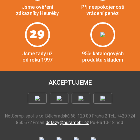
Jsme ověření
Při nespokojenosti
zákazníky Heuréky
vrácení peněz
29
Jsme tady už
95% katalogových
od roku 1997
produktu skladem
AKCEPTUJEME
NetComp, spol. s r.o.
Bělehradská 68, 120 00 Praha 2
Tel.: +420 724
850 672
Email:
dotazy@huramobil.cz
Po-Pá 10-18 hod.