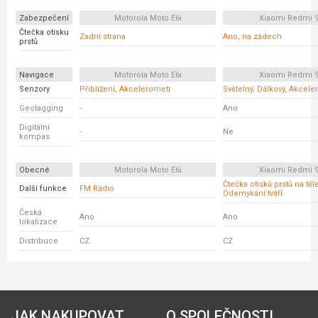
Zabezpečení
Motorola Moto E6i
Xiaomi Redmi 
Čtečka otisku
Zadní strana
Ano, na zádech
prstů
Navigace
Motorola Moto E6i
Xiaomi Redmi 
Senzory
Přiblížení, Akcelerometr
Světelný, Dálkový, Akcele
Geotagging
-
Ano
Digitální
-
Ne
kompas
Obecné
Motorola Moto E6i
Xiaomi Redmi 
Čtečka otisků prstů na těl
Další funkce
FM Rádio
Odemykání tváří
Česká
Ano
Ano
lokalizace
Distribuce
CZ
CZ
JAK NAKUPOVAT
O SPOLEČNOSTI