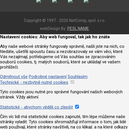
Copyright © 1997 - 2026 NetComp, spol. s r.o.
webDesign By:
PESL.NAME
Nastavení cookies: Aby web fungoval, tak jak ho znáte
Aby naše webové stránky fungovaly správně, našli jste na nich, co
hledáte, ušetřili spoustu času a nezobrazovaly se vám věci, které
Vás nezajímají, potřebujeme od Vás souhlas se zpracováním
souborů cookies, tj. malých souborů, které se ukládají ve vašem
prohlížeči.
Odmítnout vše
Podrobné nastavení
Souhlasím
Technické - nezbytně nutné cookies
Tyto cookies jsou nutné pro správné fungování našich webových
stránek. Vždy aktivní.
Statistické - abychom věděli co zlepšit
Čím víc lidí má statistické cookies zapnuté, tím lépe můžeme naše
stránky vyladit. Tyto cookies shromažďují informace o tom, jak lidé
web používají, které stránky navštívili, na co klikají. a na které odkazy