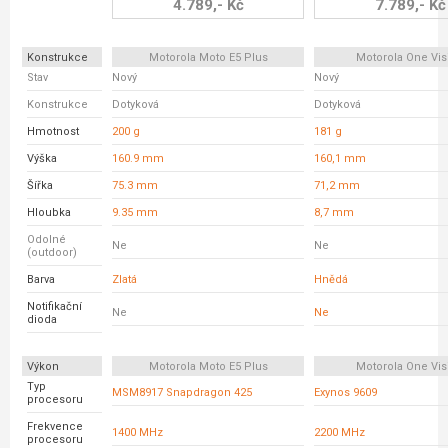
4.789,- Kč
7.789,- Kč
Konstrukce
Motorola Moto E5 Plus
Motorola One Vis
Stav
Nový
Nový
Konstrukce
Dotyková
Dotyková
Hmotnost
200 g
181 g
Výška
160.9 mm
160,1 mm
Šířka
75.3 mm
71,2 mm
Hloubka
9.35 mm
8,7 mm
Odolné
Ne
Ne
(outdoor)
Barva
Zlatá
Hnědá
Notifikační
Ne
Ne
dioda
Výkon
Motorola Moto E5 Plus
Motorola One Vis
Typ
MSM8917 Snapdragon 425
Exynos 9609
procesoru
Frekvence
1400 MHz
2200 MHz
procesoru