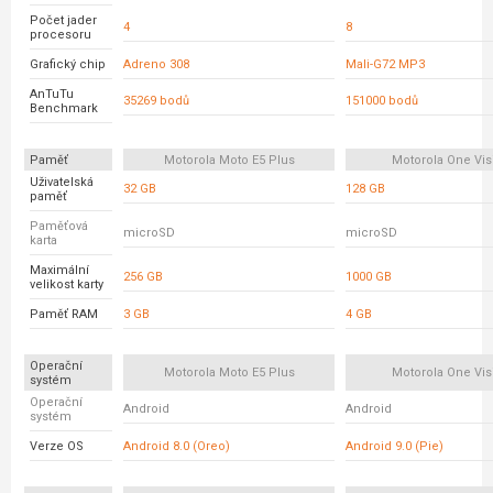
Počet jader
4
8
procesoru
Grafický chip
Adreno 308
Mali-G72 MP3
AnTuTu
35269 bodů
151000 bodů
Benchmark
Paměť
Motorola Moto E5 Plus
Motorola One Vis
Uživatelská
32 GB
128 GB
paměť
Paměťová
microSD
microSD
karta
Maximální
256 GB
1000 GB
velikost karty
Paměť RAM
3 GB
4 GB
Operační
Motorola Moto E5 Plus
Motorola One Vis
systém
Operační
Android
Android
systém
Verze OS
Android 8.0 (Oreo)
Android 9.0 (Pie)