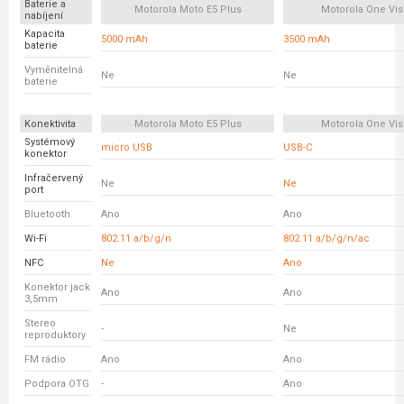
Baterie a
Motorola Moto E5 Plus
Motorola One Vis
nabíjení
Kapacita
5000 mAh
3500 mAh
baterie
Vyměnitelná
Ne
Ne
baterie
Konektivita
Motorola Moto E5 Plus
Motorola One Vis
Systémový
micro USB
USB-C
konektor
Infračervený
Ne
Ne
port
Bluetooth
Ano
Ano
Wi-Fi
802.11 a/b/g/n
802.11 a/b/g/n/ac
NFC
Ne
Ano
Konektor jack
Ano
Ano
3,5mm
Stereo
-
Ne
reproduktory
FM rádio
Ano
Ano
Podpora OTG
-
Ano