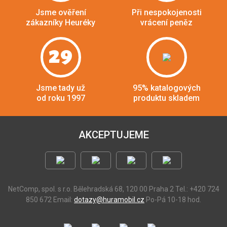
Jsme ověření
Při nespokojenosti
zákazníky Heuréky
vrácení peněz
29
Jsme tady už
95% katalogových
od roku 1997
produktu skladem
AKCEPTUJEME
NetComp, spol. s r.o.
Bělehradská 68, 120 00 Praha 2
Tel.: +420 724
850 672
Email:
dotazy@huramobil.cz
Po-Pá 10-18 hod.