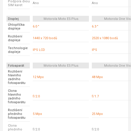
Podpora dvou
Ano
Ano
SIM karet
Displej
Motorola Moto E5 Plus
Motorola One Vis
Úhlopříčka
6.0 "
6.3 "
displeje
Rozlišení
1440 x 720 bodů
2520 x 1080 bodů
displeje
Technologie
IPS LCD
IPS
displeje
Fotoaparát
Motorola Moto E5 Plus
Motorola One Vis
Rozlišení
hlavního
12 Mpx
48 Mpx
zadního
fotoaparátu
Clona
hlavního
f/2.0
f/1.7
zadního
fotoaparátu
Rozlišení
předního
5 Mpx
25 Mpx
fotoaparátu
Clona
předního
f/2.0
f/2.0