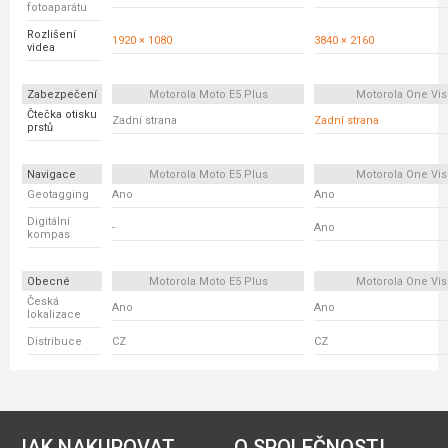
fotoaparátu
Rozlišení
1920 × 1080
3840 × 2160
videa
Zabezpečení
Motorola Moto E5 Plus
Motorola One Vis
Čtečka otisku
Zadní strana
Zadní strana
prstů
Navigace
Motorola Moto E5 Plus
Motorola One Vis
Geotagging
Ano
Ano
Digitální
-
Ano
kompas
Obecné
Motorola Moto E5 Plus
Motorola One Vis
Česká
Ano
Ano
lokalizace
Distribuce
CZ
CZ
JAK NAKUPOVAT
O SPOLEČNOSTI