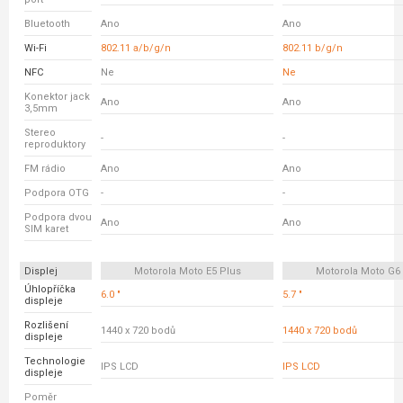
Bluetooth
Ano
Ano
Wi-Fi
802.11 a/b/g/n
802.11 b/g/n
NFC
Ne
Ne
Konektor jack
Ano
Ano
3,5mm
Stereo
-
-
reproduktory
FM rádio
Ano
Ano
Podpora OTG
-
-
Podpora dvou
Ano
Ano
SIM karet
Displej
Motorola Moto E5 Plus
Motorola Moto G6 
Úhlopříčka
6.0 "
5.7 "
displeje
Rozlišení
1440 x 720 bodů
1440 x 720 bodů
displeje
Technologie
IPS LCD
IPS LCD
displeje
Poměr