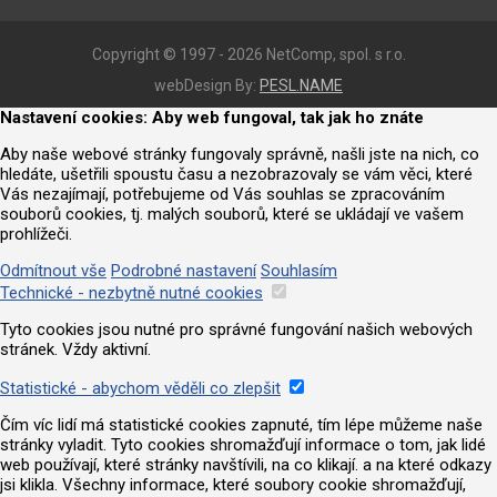
Copyright © 1997 - 2026 NetComp, spol. s r.o.
webDesign By:
PESL.NAME
Nastavení cookies: Aby web fungoval, tak jak ho znáte
Aby naše webové stránky fungovaly správně, našli jste na nich, co
hledáte, ušetřili spoustu času a nezobrazovaly se vám věci, které
Vás nezajímají, potřebujeme od Vás souhlas se zpracováním
souborů cookies, tj. malých souborů, které se ukládají ve vašem
prohlížeči.
Odmítnout vše
Podrobné nastavení
Souhlasím
Technické - nezbytně nutné cookies
Tyto cookies jsou nutné pro správné fungování našich webových
stránek. Vždy aktivní.
Statistické - abychom věděli co zlepšit
Čím víc lidí má statistické cookies zapnuté, tím lépe můžeme naše
stránky vyladit. Tyto cookies shromažďují informace o tom, jak lidé
web používají, které stránky navštívili, na co klikají. a na které odkazy
jsi klikla. Všechny informace, které soubory cookie shromažďují,