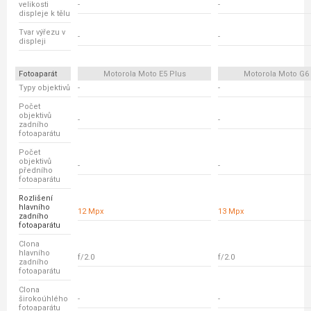
velikosti
-
-
displeje k tělu
Tvar výřezu v
-
-
displeji
Fotoaparát
Motorola Moto E5 Plus
Motorola Moto G6 
Typy objektivů
-
-
Počet
objektivů
-
-
zadního
fotoaparátu
Počet
objektivů
-
-
předního
fotoaparátu
Rozlišení
hlavního
12 Mpx
13 Mpx
zadního
fotoaparátu
Clona
hlavního
f/2.0
f/2.0
zadního
fotoaparátu
Clona
širokoúhlého
-
-
fotoaparátu