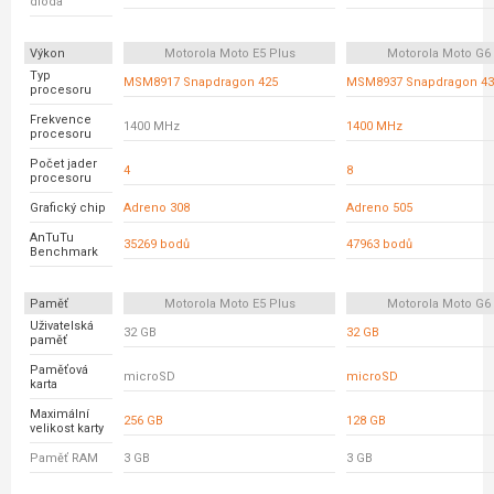
dioda
Výkon
Motorola Moto E5 Plus
Motorola Moto G6 
Typ
MSM8917 Snapdragon 425
MSM8937 Snapdragon 43
procesoru
Frekvence
1400 MHz
1400 MHz
procesoru
Počet jader
4
8
procesoru
Grafický chip
Adreno 308
Adreno 505
AnTuTu
35269 bodů
47963 bodů
Benchmark
Paměť
Motorola Moto E5 Plus
Motorola Moto G6 
Uživatelská
32 GB
32 GB
paměť
Paměťová
microSD
microSD
karta
Maximální
256 GB
128 GB
velikost karty
Paměť RAM
3 GB
3 GB