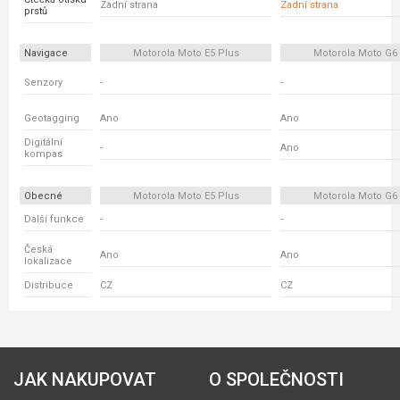
Zadní strana
Zadní strana
prstů
Navigace
Motorola Moto E5 Plus
Motorola Moto G6 
Senzory
-
-
Geotagging
Ano
Ano
Digitální
-
Ano
kompas
Obecné
Motorola Moto E5 Plus
Motorola Moto G6 
Další funkce
-
-
Česká
Ano
Ano
lokalizace
Distribuce
CZ
CZ
JAK NAKUPOVAT
O SPOLEČNOSTI