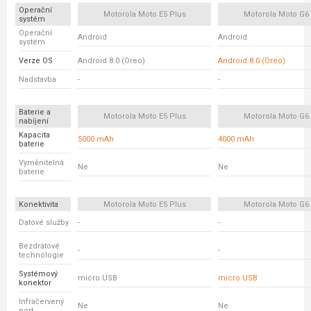
Operační
Motorola Moto E5 Plus
Motorola Moto G6 
systém
Operační
Android
Android
systém
Verze OS
Android 8.0 (Oreo)
Android 8.0 (Oreo)
Nadstavba
-
-
Baterie a
Motorola Moto E5 Plus
Motorola Moto G6 
nabíjení
Kapacita
5000 mAh
4000 mAh
baterie
Vyměnitelná
Ne
Ne
baterie
Konektivita
Motorola Moto E5 Plus
Motorola Moto G6 
Datové služby
-
-
Bezdrátové
-
-
technologie
Systémový
micro USB
micro USB
konektor
Infračervený
Ne
Ne
port