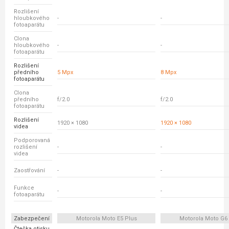
Rozlišení
hloubkového
-
-
fotoaparátu
Clona
hloubkového
-
-
fotoaparátu
Rozlišení
předního
5 Mpx
8 Mpx
fotoaparátu
Clona
předního
f/2.0
f/2.0
fotoaparátu
Rozlišení
1920 × 1080
1920 × 1080
videa
Podporovaná
rozlišení
-
-
videa
Zaostřování
-
-
Funkce
-
-
fotoaparátu
Zabezpečení
Motorola Moto E5 Plus
Motorola Moto G6 
Čtečka otisku