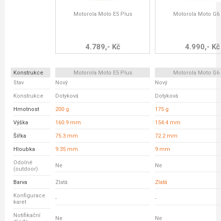
Motorola Moto E5 Plus
Motorola Moto G6 
4.789,- Kč
4.990,- Kč
Konstrukce
Motorola Moto E5 Plus
Motorola Moto G6 
Stav
Nový
Nový
Konstrukce
Dotyková
Dotyková
Hmotnost
200 g
175 g
Výška
160.9 mm
154.4 mm
Šířka
75.3 mm
72.2 mm
Hloubka
9.35 mm
9 mm
Odolné
Ne
Ne
(outdoor)
Barva
Zlatá
Zlatá
Konfigurace
-
-
karet
Notifikační
Ne
Ne