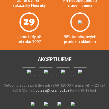
Jsme ověření
Při nespokojenosti
zákazníky Heuréky
vrácení peněz
29
Jsme tady už
95% katalogových
od roku 1997
produktu skladem
AKCEPTUJEME
NetComp, spol. s r.o.
Bělehradská 68, 120 00 Praha 2
Tel.: +420 724
850 672
Email:
dotazy@huramobil.cz
Po-Pá 10-18 hod.