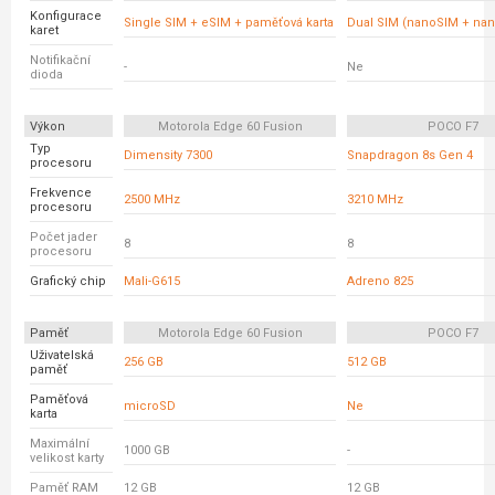
Konfigurace
Single SIM + eSIM + paměťová karta
Dual SIM (nanoSIM + na
karet
Notifikační
-
Ne
dioda
Výkon
Motorola Edge 60 Fusion
POCO F7
Typ
Dimensity 7300
Snapdragon 8s Gen 4
procesoru
Frekvence
2500 MHz
3210 MHz
procesoru
Počet jader
8
8
procesoru
Grafický chip
Mali-G615
Adreno 825
Paměť
Motorola Edge 60 Fusion
POCO F7
Uživatelská
256 GB
512 GB
paměť
Paměťová
microSD
Ne
karta
Maximální
1000 GB
-
velikost karty
Paměť RAM
12 GB
12 GB