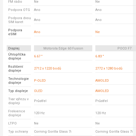
FM rádio
Ne
Ne
Podpora OTG
Ano
Ano
Podpora dvou
Ano
Ano
SIM karet
Podpora
Ano
Ne
eSIM
Displej
Motorola Edge 60 Fusion
POCO F7
Úhlopříčka
6.67 "
6.83 "
displeje
Rozlišení
2712 x 1220 bodů
2772 x 1280 bodů
displeje
Technologie
P-OLED
AMOLED
displeje
Typ displeje
OLED
AMOLED
Tvar výřezu v
Průstřel
Průstřel
displeji
Frekvence
120 Hz
120 Hz
displeje
LTPO
Ne
Ne
Typ ochrany
Corning Gorilla Glass 7i
Corning Gorilla Glass 7i