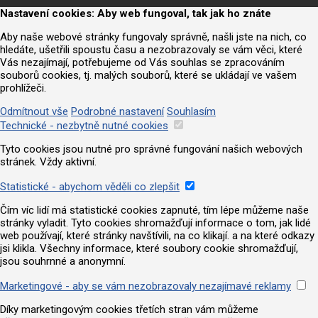
Nastavení cookies: Aby web fungoval, tak jak ho znáte
Aby naše webové stránky fungovaly správně, našli jste na nich, co
hledáte, ušetřili spoustu času a nezobrazovaly se vám věci, které
Vás nezajímají, potřebujeme od Vás souhlas se zpracováním
souborů cookies, tj. malých souborů, které se ukládají ve vašem
prohlížeči.
Odmítnout vše
Podrobné nastavení
Souhlasím
Technické - nezbytně nutné cookies
Tyto cookies jsou nutné pro správné fungování našich webových
stránek. Vždy aktivní.
Statistické - abychom věděli co zlepšit
Čím víc lidí má statistické cookies zapnuté, tím lépe můžeme naše
stránky vyladit. Tyto cookies shromažďují informace o tom, jak lidé
web používají, které stránky navštívili, na co klikají. a na které odkazy
jsi klikla. Všechny informace, které soubory cookie shromažďují,
jsou souhrnné a anonymní.
Marketingové - aby se vám nezobrazovaly nezajímavé reklamy
Díky marketingovým cookies třetích stran vám můžeme