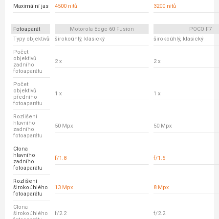
Maximální jas
4500 nitů
3200 nitů
Fotoaparát
Motorola Edge 60 Fusion
POCO F7
Typy objektivů
širokoúhlý, klasický
širokoúhlý, klasický
Počet
objektivů
2 x
2 x
zadního
fotoaparátu
Počet
objektivů
1 x
1 x
předního
fotoaparátu
Rozlišení
hlavního
50 Mpx
50 Mpx
zadního
fotoaparátu
Clona
hlavního
f/1.8
f/1.5
zadního
fotoaparátu
Rozlišení
širokoúhlého
13 Mpx
8 Mpx
fotoaparátu
Clona
širokoúhlého
f/2.2
f/2.2