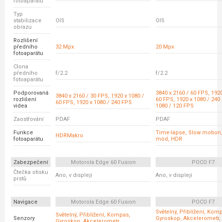
fotoaparátu
Typ
stabilizace
OIS
OIS
obrazu
Rozlišení
předního
32 Mpx
20 Mpx
fotoaparátu
Clona
předního
f/2.2
f/2.2
fotoaparátu
Podporovaná
3840 x 2160 / 60 FPS, 1920
3840 x 2160 / 30 FPS, 1920 x 1080 /
rozlišení
60 FPS, 1920 x 1080 / 240
60 FPS, 1920 x 1080 / 240 FPS
videa
1080 / 120 FPS
Zaostřování
PDAF
PDAF
Funkce
Time-lapse, Slow motion
HDRMakro
fotoaparátu
mód, HDR
Zabezpečení
Motorola Edge 60 Fusion
POCO F7
Čtečka otisku
Ano, v displeji
Ano, v displeji
prstů
Navigace
Motorola Edge 60 Fusion
POCO F7
Světelný, Přiblížení, Kom
Světelný, Přiblížení, Kompas,
Senzory
Gyroskop, Akcelerometr,
Gyroskop, Akcelerometr