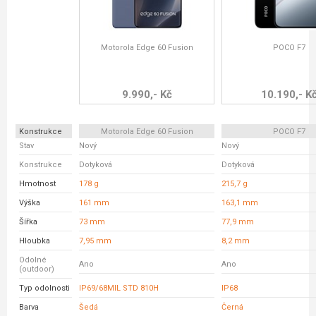
Motorola Edge 60 Fusion
POCO F7
9.990,- Kč
10.190,- K
Konstrukce
Motorola Edge 60 Fusion
POCO F7
Stav
Nový
Nový
Konstrukce
Dotyková
Dotyková
Hmotnost
178 g
215,7 g
Výška
161 mm
163,1 mm
Šířka
73 mm
77,9 mm
Hloubka
7,95 mm
8,2 mm
Odolné
Ano
Ano
(outdoor)
Typ odolnosti
IP69/68MIL STD 810H
IP68
Barva
Šedá
Černá