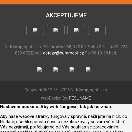
AKCEPTUJEME
NetComp, spol. s r.o.
Bělehradská 68, 120 00 Praha 2
Tel.: +420 724
850 672
Email:
dotazy@huramobil.cz
Po-Pá 10-18 hod.
Copyright © 1997 - 2026 NetComp, spol. s r.o.
webDesign By:
PESL.NAME
Nastavení cookies: Aby web fungoval, tak jak ho znáte
Aby naše webové stránky fungovaly správně, našli jste na nich, co
hledáte, ušetřili spoustu času a nezobrazovaly se vám věci, které
Vás nezajímají, potřebujeme od Vás souhlas se zpracováním