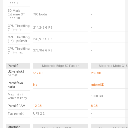
Loop 1
3D Mark
Extreme ST
793 bodů
-
Loop 10
CPU Throttling
214,248 GIPS
-
(1h) - min
CPU Throttling
239,913 GIPS
-
(1h) - průměr
CPU Throttling
278,969 GIPS
-
(1h) - max
Paměť
Motorola Edge 50 Fusion
Motorola Moto G15
Uživatelská
512 GB
256 GB
paměť
Paměťová
Ne
microSD
karta
Maximální
-
1000 GB
velikost karty
Paměť RAM
12 GB
8 GB
Typ paměti
UFS 2.2
-
Operační