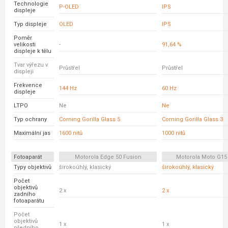
Technologie
P-OLED
IPS
displeje
Typ displeje
OLED
IPS
Poměr
velikosti
-
91,64 %
displeje k tělu
Tvar výřezu v
Průstřel
Průstřel
displeji
Frekvence
144 Hz
60 Hz
displeje
LTPO
Ne
Ne
Typ ochrany
Corning Gorilla Glass 5
Corning Gorilla Glass 3
Maximální jas
1600 nitů
1000 nitů
Fotoaparát
Motorola Edge 50 Fusion
Motorola Moto G15
Typy objektivů
širokoúhlý, klasický
širokoúhlý, klasický
Počet
objektivů
2 x
2 x
zadního
fotoaparátu
Počet
objektivů
1 x
1 x
předního