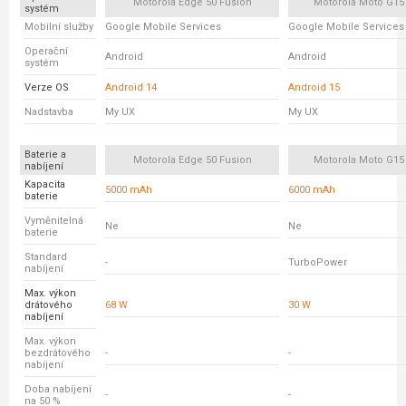
Motorola Edge 50 Fusion
Motorola Moto G15
systém
Mobilní služby
Google Mobile Services
Google Mobile Services
Operační
Android
Android
systém
Verze OS
Android 14
Android 15
Nadstavba
My UX
My UX
Baterie a
Motorola Edge 50 Fusion
Motorola Moto G15
nabíjení
Kapacita
5000 mAh
6000 mAh
baterie
Vyměnitelná
Ne
Ne
baterie
Standard
-
TurboPower
nabíjení
Max. výkon
drátového
68 W
30 W
nabíjení
Max. výkon
bezdrátového
-
-
nabíjení
Doba nabíjení
-
-
na 50 %