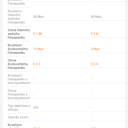
fotoaparátu
Rozlišení
hlavního
50 Mpx
50 Mpx
zadního
fotoaparátu
Clona hlavního
zadního
f/1.88
f/1.8
fotoaparátu
Rozlišení
širokoúhlého
13 Mpx
5 Mpx
fotoaparátu
Clona
širokoúhlého
f/2.2
f/2.4
fotoaparátu
Rozlišení
fotoaparátu s
-
-
teleobjektivem
Clona
fotoaparátu s
-
-
teleobjektivem
Typ stabilizace
OIS
-
obrazu
Optický zoom
-
-
Rozlišení