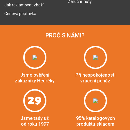
Záruční lhůty
Jak reklamovat zboží
Cenová poptávka
PROČ S NÁMI?
Jsme ověření
Při nespokojenosti
zákazníky Heuréky
vrácení peněz
29
Jsme tady už
95% katalogových
od roku 1997
produktu skladem