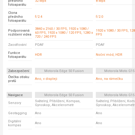
předního
32 Mpx
8 Mpx
fotoaparátu
Clona
předního
f/2.4
f/2.0
fotoaparátu
3840 x 2160 / 30 FPS, 1920 x 1080 /
Podporovaná
1920 x 1080 / 30 FPS, 128
60 FPS, 1920 x 1080 / 120 FPS, 1280 x
rozlišení videa
FPS
720 / 240 FPS
Zaostřování
PDAF
PDAF
Funkce
HDR
Noční mód, HDR
fotoaparátu
Zabezpečení
Motorola Edge 50 Fusion
Motorola Moto G15
Čtečka otisku
Ano, v displeji
Ano, na rámečku
prstů
Navigace
Motorola Edge 50 Fusion
Motorola Moto G15
Světelný, Přiblížení, Kompas,
Světelný, Přiblížení, Ko
Senzory
Gyroskop, Akcelerometr
Gyroskop, Akcelerometr
Geotagging
Ano
Ano
Digitální
Ano
Ano
kompas