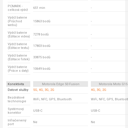
PCMARK -
651 min
-
celková výdrž
Výdrž baterie
(Průchod
15863 bodů
-
webu)
Výdrž baterie
7278 bodů
-
(Editace videa)
Výdrž baterie
17803 bodů
-
(Editace textu)
Výdrž baterie
33875 bodů
-
(Editace fotek)
Výdrž baterie
10649 bodů
-
(Práce s daty)
Konektivita
Motorola Edge 50 Fusion
Motorola Moto G15
Datové služby
5G, 4G, 3G, 2G
4G, 3G, 2G
Bezdrátové
WiFi, NFC, GPS, Bluetooth
WiFi, NFC, GPS, Bluetoot
technologie
Systémový
USB-C
USB-C
konektor
Infračervený
Ne
Ne
port