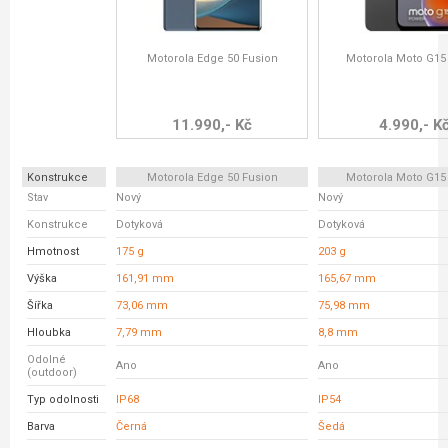
Motorola Edge 50 Fusion
Motorola Moto G15
11.990,- Kč
4.990,- K
Konstrukce
Motorola Edge 50 Fusion
Motorola Moto G15
Stav
Nový
Nový
Konstrukce
Dotyková
Dotyková
Hmotnost
175 g
203 g
Výška
161,91 mm
165,67 mm
Šířka
73,06 mm
75,98 mm
Hloubka
7,79 mm
8,8 mm
Odolné
Ano
Ano
(outdoor)
Typ odolnosti
IP68
IP54
Barva
Černá
Šedá