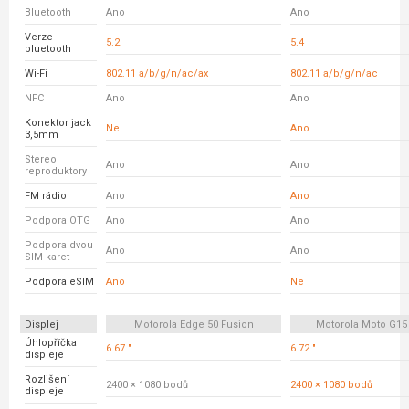
Bluetooth
Ano
Ano
Verze
5.2
5.4
bluetooth
Wi-Fi
802.11 a/b/g/n/ac/ax
802.11 a/b/g/n/ac
NFC
Ano
Ano
Konektor jack
Ne
Ano
3,5mm
Stereo
Ano
Ano
reproduktory
FM rádio
Ano
Ano
Podpora OTG
Ano
Ano
Podpora dvou
Ano
Ano
SIM karet
Podpora eSIM
Ano
Ne
Displej
Motorola Edge 50 Fusion
Motorola Moto G15
Úhlopříčka
6.67 "
6.72 "
displeje
Rozlišení
2400 × 1080 bodů
2400 × 1080 bodů
displeje