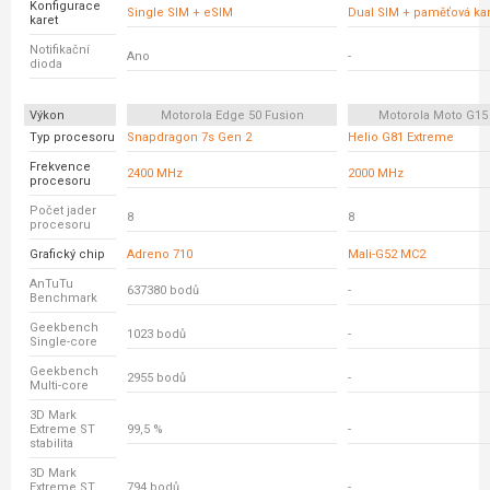
Konfigurace
Single SIM + eSIM
Dual SIM + paměťová kar
karet
Notifikační
Ano
-
dioda
Výkon
Motorola Edge 50 Fusion
Motorola Moto G15
Typ procesoru
Snapdragon 7s Gen 2
Helio G81 Extreme
Frekvence
2400 MHz
2000 MHz
procesoru
Počet jader
8
8
procesoru
Grafický chip
Adreno 710
Mali-G52 MC2
AnTuTu
637380 bodů
-
Benchmark
Geekbench
1023 bodů
-
Single-core
Geekbench
2955 bodů
-
Multi-core
3D Mark
Extreme ST
99,5 %
-
stabilita
3D Mark
Extreme ST
794 bodů
-