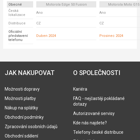
Obecné
Motorola Edge 50 Fusion
Motorola Moto G15
Česká
Ano
Ano
lokalizace
Distribuce
CZ
CZ
Oficiální
představení
Duben 2024
Prosinec 2024
telefonu
JAK NAKUPOVAT
O SPOLEČNOSTI
Možnosti dopravy
Kariéra
Možnosti platby
FAQ - nejčastěji pokládané
dotazy
Nákup na splátky
Autorizované servisy
Obchodní podmínky
Kde nás najdete?
Zpracování osobních údajů
Telefony české distribuce
Obchodní sdělení