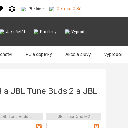
0 ks za 0 Kč
Přihlásit
Jak ušetřit
Pro firmy
Výprodej
šenství
PC a doplňky
Akce a slevy
Výprodej
3 a JBL Tune Buds 2 a JBL
JBL Tune Buds 2
JBL Tour One M2