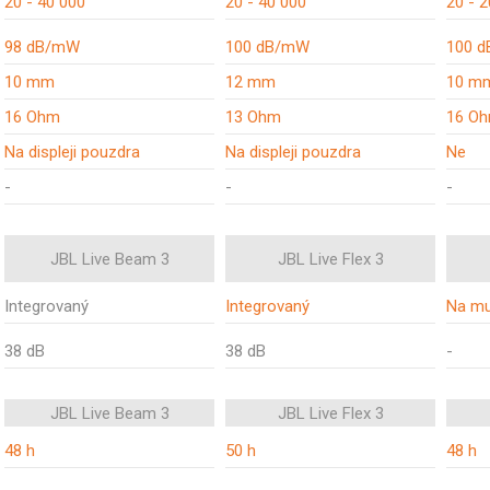
20 - 40 000
20 - 40 000
20 - 
98 dB/mW
100 dB/mW
100 
10 mm
12 mm
10 m
16 Ohm
13 Ohm
16 O
Na displeji pouzdra
Na displeji pouzdra
Ne
-
-
-
JBL Live Beam 3
JBL Live Flex 3
Integrovaný
Integrovaný
Na mu
38 dB
38 dB
-
JBL Live Beam 3
JBL Live Flex 3
48 h
50 h
48 h