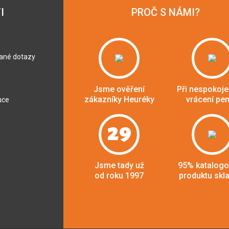
I
PROČ S NÁMI?
dané dotazy
Jsme ověření
Při nespokoje
zákazníky Heuréky
vrácení pe
uce
29
Jsme tady už
95% katalog
od roku 1997
produktu skl