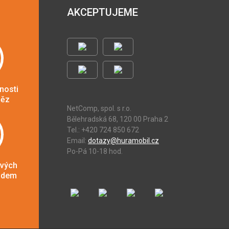
AKCEPTUJEME
nosti
něz
NetComp, spol. s r.o.
Bělehradská 68, 120 00 Praha 2
Tel.: +420 724 850 672
Email:
dotazy@huramobil.cz
Po-Pá 10-18 hod.
ových
adem