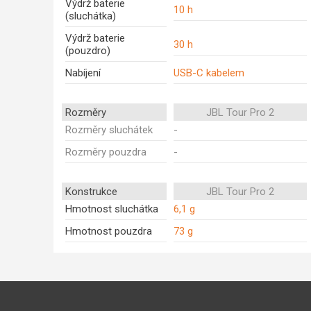
Výdrž baterie
10 h
(sluchátka)
Výdrž baterie
30 h
(pouzdro)
Nabíjení
USB-C kabelem
Rozměry
JBL Tour Pro 2
Rozměry sluchátek
-
Rozměry pouzdra
-
Konstrukce
JBL Tour Pro 2
Hmotnost sluchátka
6,1 g
Hmotnost pouzdra
73 g