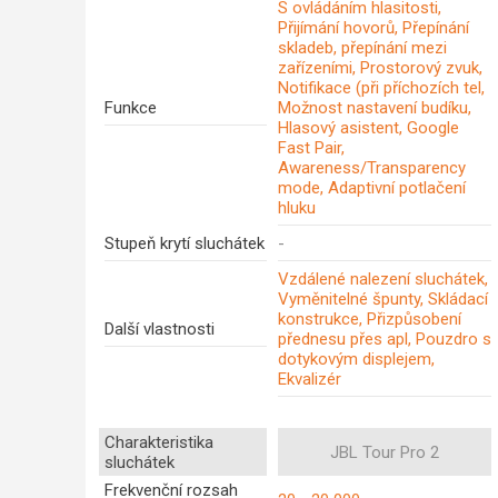
S ovládáním hlasitosti,
Přijímání hovorů, Přepínání
skladeb, přepínání mezi
zařízeními, Prostorový zvuk,
Notifikace (při příchozích tel,
Funkce
Možnost nastavení budíku,
Hlasový asistent, Google
Fast Pair,
Awareness/Transparency
mode, Adaptivní potlačení
hluku
Stupeň krytí sluchátek
-
Vzdálené nalezení sluchátek,
Vyměnitelné špunty, Skládací
konstrukce, Přizpůsobení
Další vlastnosti
přednesu přes apl, Pouzdro s
dotykovým displejem,
Ekvalizér
Charakteristika
JBL Tour Pro 2
sluchátek
Frekvenční rozsah