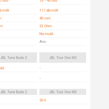
20 000
10 - 40 000
dB/mW
117 dB/mW
m
40 mm
hm
32 Ohm
Na mušli
Ano
JBL Tune Buds 2
JBL Tour One M2
šli
-
-
JBL Tune Buds 2
JBL Tour One M2
50 h