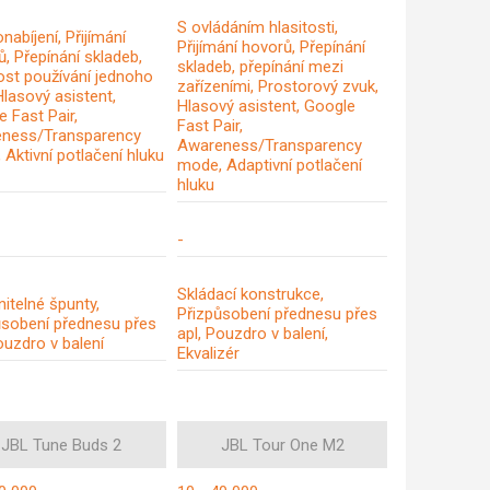
S ovládáním hlasitosti,
nabíjení, Přijímání
Přijímání hovorů, Přepínání
, Přepínání skladeb,
skladeb, přepínání mezi
st používání jednoho
zařízeními, Prostorový zvuk,
Hlasový asistent,
Hlasový asistent, Google
 Fast Pair,
Fast Pair,
ness/Transparency
Awareness/Transparency
Aktivní potlačení hluku
mode, Adaptivní potlačení
hluku
-
Skládací konstrukce,
itelné špunty,
Přizpůsobení přednesu přes
ůsobení přednesu přes
apl, Pouzdro v balení,
ouzdro v balení
Ekvalizér
JBL Tune Buds 2
JBL Tour One M2