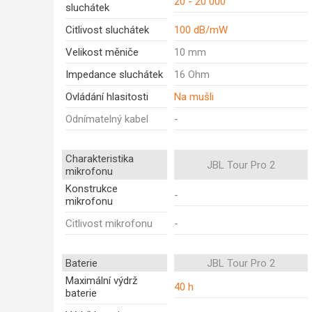
20 - 20 000
sluchátek
Citlivost sluchátek
100 dB/mW
Velikost měniče
10 mm
Impedance sluchátek
16 Ohm
Ovládání hlasitosti
Na mušli
Odnímatelný kabel
-
Charakteristika
JBL Tour Pro 2
mikrofonu
Konstrukce
-
mikrofonu
Citlivost mikrofonu
-
Baterie
JBL Tour Pro 2
Maximální výdrž
40 h
baterie