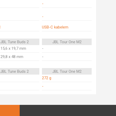
-
-
C
USB-C kabelem
JBL Tune Buds 2
JBL Tour One M2
x 15,6 x 19,7 mm
-
x 29,8 x 48 mm
-
JBL Tune Buds 2
JBL Tour One M2
272 g
-