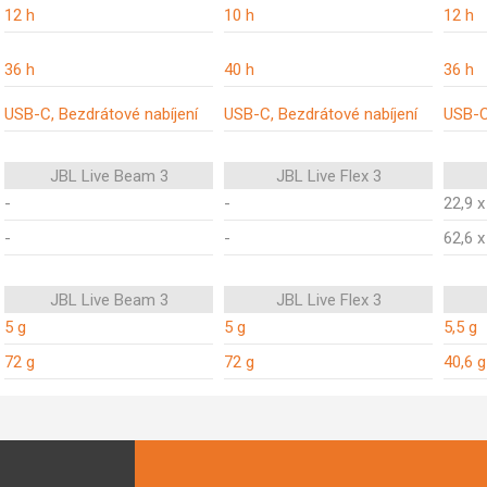
12 h
10 h
12 h
36 h
40 h
36 h
USB-C, Bezdrátové nabíjení
USB-C, Bezdrátové nabíjení
USB-
JBL Live Beam 3
JBL Live Flex 3
-
-
22,9 
-
-
62,6 
JBL Live Beam 3
JBL Live Flex 3
5 g
5 g
5,5 g
72 g
72 g
40,6 g