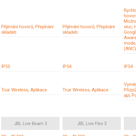
Rychlo
hovorů
Možno
Přijímání hovorů, Přepínání
Přijímání hovorů, Přepínání
sluc, 
skladeb
skladeb
Google
Aware
mode, 
(ANC)
IP55
IP54
IP54
Vyměn
True Wireless, Aplikace
True Wireless, Aplikace
Přizp
apl, P
JBL Live Beam 3
JBL Live Flex 3