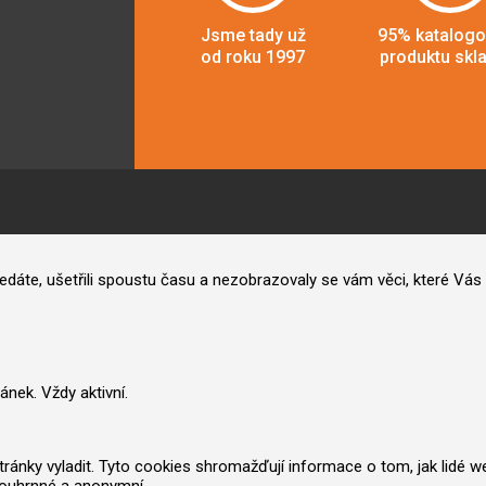
Jsme tady už
95% katalog
od roku 1997
produktu skl
hledáte, ušetřili spoustu času a nezobrazovaly se vám věci, které V
nek. Vždy aktivní.
nky vyladit. Tyto cookies shromažďují informace o tom, jak lidé web po