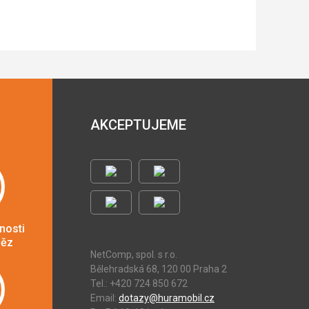
AKCEPTUJEME
nosti
něz
NetComp, spol. s r.o.
Bělehradská 68, 120 00 Praha 2
Tel.: +420 724 850 672
Email:
dotazy@huramobil.cz