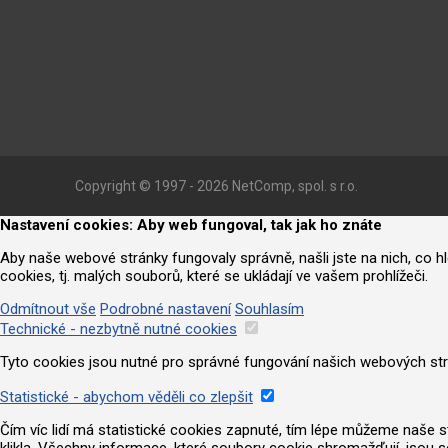
Copyright © 1997 - 2026 NetComp, spol. s r.o.
Nastavení cookies: Aby web fungoval, tak jak ho znáte
Aby naše webové stránky fungovaly správně, našli jste na nich, co 
cookies, tj. malých souborů, které se ukládají ve vašem prohlížeči.
Odmítnout vše
Podrobné nastavení
Souhlasím
Technické - nezbytně nutné cookies
Tyto cookies jsou nutné pro správné fungování našich webových strá
Statistické - abychom věděli co zlepšit
Čím víc lidí má statistické cookies zapnuté, tím lépe můžeme naše strá