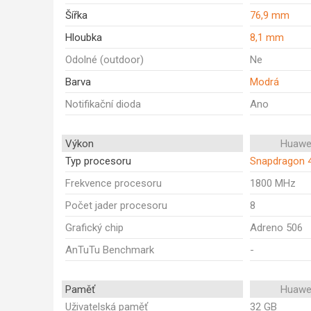
Šířka
76,9 mm
Hloubka
8,1 mm
Odolné (outdoor)
Ne
Barva
Modrá
Notifikační dioda
Ano
Výkon
Huawe
Typ procesoru
Snapdragon 
Frekvence procesoru
1800 MHz
Počet jader procesoru
8
Grafický chip
Adreno 506
AnTuTu Benchmark
-
Paměť
Huawe
Uživatelská paměť
32 GB