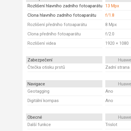
Rozlišení hlavního zadního fotoaparátu
13 Mpx
Clona hlavního zadního fotoaparátu
f/1.8
Rozlišení předního fotoaparátu
8 Mpx
Clona předního fotoaparátu
f/2.0
Rozlišení videa
1920 × 1080
Zabezpečení
Huawe
Čtečka otisku prstů
Zadní strana
Navigace
Huawe
Geotagging
Ano
Digitální kompas
Ano
Obecné
Huawe
Další funkce
Trislot