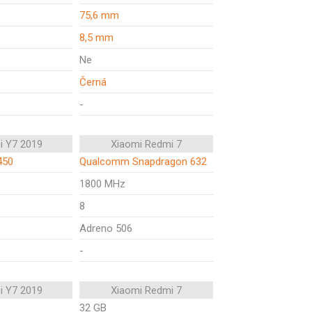
75,6 mm
8,5 mm
Ne
Černá
-
i Y7 2019
Xiaomi Redmi 7
450
Qualcomm Snapdragon 632
1800 MHz
8
Adreno 506
-
i Y7 2019
Xiaomi Redmi 7
32 GB