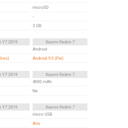
microSD
-
3 GB
i Y7 2019
Xiaomi Redmi 7
Android
Oreo)
Android 9.0 (Pie)
i Y7 2019
Xiaomi Redmi 7
4000 mAh
Ne
i Y7 2019
Xiaomi Redmi 7
micro USB
Ano