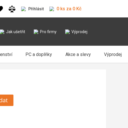
0 ks za 0 Kč
Přihlásit
Jak ušetřit
Pro firmy
Výprodej
šenství
PC a doplňky
Akce a slevy
Výprodej
dat