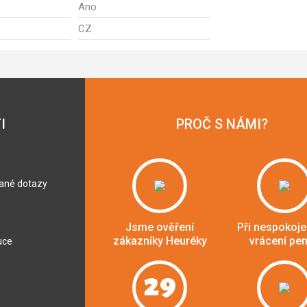
Ano
CZ
I
PROČ S NÁMI?
dané dotazy
Jsme ověření
Při nespokoje
zákazníky Heuréky
vrácení pe
uce
29