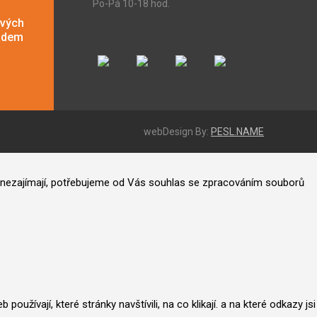
Po-Pá 10-18 hod.
ových
adem
webDesign By:
PESL.NAME
ás nezajímají, potřebujeme od Vás souhlas se zpracováním souborů
užívají, které stránky navštívili, na co klikají. a na které odkazy jsi