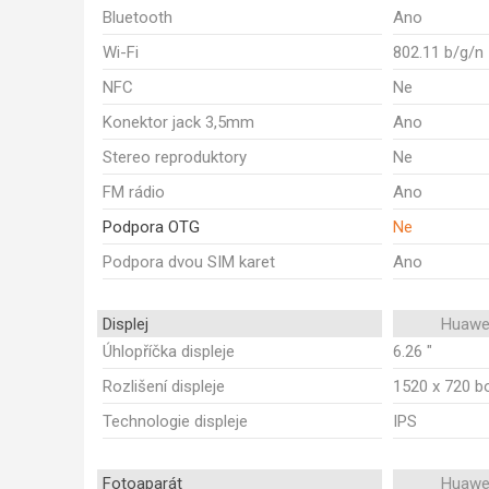
Bluetooth
Ano
Wi-Fi
802.11 b/g/n
NFC
Ne
Konektor jack 3,5mm
Ano
Stereo reproduktory
Ne
FM rádio
Ano
Podpora OTG
Ne
Podpora dvou SIM karet
Ano
Displej
Huawe
Úhlopříčka displeje
6.26 "
Rozlišení displeje
1520 x 720 b
Technologie displeje
IPS
Fotoaparát
Huawe