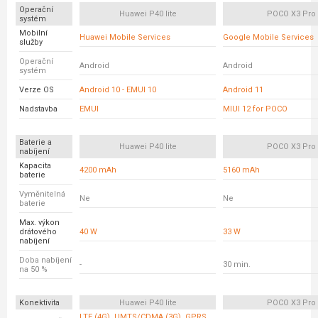
Operační
Huawei P40 lite
POCO X3 Pro
systém
Mobilní
Huawei Mobile Services
Google Mobile Services
služby
Operační
Android
Android
systém
Verze OS
Android 10 - EMUI 10
Android 11
Nadstavba
EMUI
MIUI 12 for POCO
Baterie a
Huawei P40 lite
POCO X3 Pro
nabíjení
Kapacita
4200 mAh
5160 mAh
baterie
Vyměnitelná
Ne
Ne
baterie
Max. výkon
drátového
40 W
33 W
nabíjení
Doba nabíjení
-
30 min.
na 50 %
Konektivita
Huawei P40 lite
POCO X3 Pro
LTE (4G), UMTS/CDMA (3G), GPRS