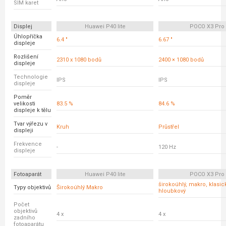
SIM karet
Displej
Huawei P40 lite
POCO X3 Pro
Úhlopříčka
6.4 "
6.67 "
displeje
Rozlišení
2310 x 1080 bodů
2400 × 1080 bodů
displeje
Technologie
IPS
IPS
displeje
Poměr
velikosti
83.5 %
84.6 %
displeje k tělu
Tvar výřezu v
Kruh
Průstřel
displeji
Frekvence
-
120 Hz
displeje
Fotoaparát
Huawei P40 lite
POCO X3 Pro
širokoúhlý, makro, klasick
Typy objektivů
Širokoúhlý Makro
hloubkový
Počet
objektivů
4 x
4 x
zadního
fotoaparátu