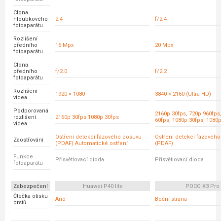
Clona
hloubkového
2.4
f/2.4
fotoaparátu
Rozlišení
předního
16 Mpx
20 Mpx
fotoaparátu
Clona
předního
f/2.0
f/2.2
fotoaparátu
Rozlišení
1920 × 1080
3840 × 2160 (Ultra HD)
videa
Podporovaná
2160p 30fps, 720p 960fps
rozlišení
2160p 30fps 1080p 30fps
60fps, 1080p 30fps, 1080
videa
Ostření detekcí fázového posuvu
Ostření detekcí fázovéh
Zaostřování
(PDAF) Automatické ostření
(PDAF)
Funkce
Přisvětlovací dioda
Přisvětlovací dioda
fotoaparátu
Zabezpečení
Huawei P40 lite
POCO X3 Pro
Čtečka otisku
Ano
Boční strana
prstů