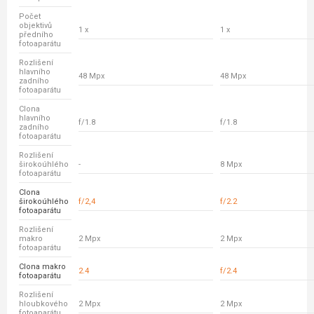
Počet
objektivů
1 x
1 x
předního
fotoaparátu
Rozlišení
hlavního
48 Mpx
48 Mpx
zadního
fotoaparátu
Clona
hlavního
f/1.8
f/1.8
zadního
fotoaparátu
Rozlišení
širokoúhlého
-
8 Mpx
fotoaparátu
Clona
širokoúhlého
f/2,4
f/2.2
fotoaparátu
Rozlišení
makro
2 Mpx
2 Mpx
fotoaparátu
Clona makro
2.4
f/2.4
fotoaparátu
Rozlišení
hloubkového
2 Mpx
2 Mpx
fotoaparátu