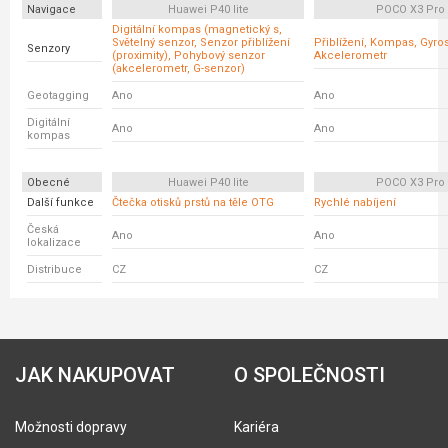
Navigace
Huawei P40 lite
POCO X3 Pro
Digitální kompas (magnetický s,
Světelný senzor, Senzor přiblížení
Přiblížení, Kompas, Gyro
Senzory
(proximity), Pohybový senzor
Akcelerometr
(akcelerometr, G-senzor)
Geotagging
Ano
Ano
Digitální
Ano
Ano
kompas
Obecné
Huawei P40 lite
POCO X3 Pro
Další funkce
Čtečka otisků prstů na těle OTG
Rychlé nabíjení
Česká
Ano
Ano
lokalizace
Distribuce
CZ
CZ
JAK NAKUPOVAT
O SPOLEČNOSTI
Možnosti dopravy
Kariéra