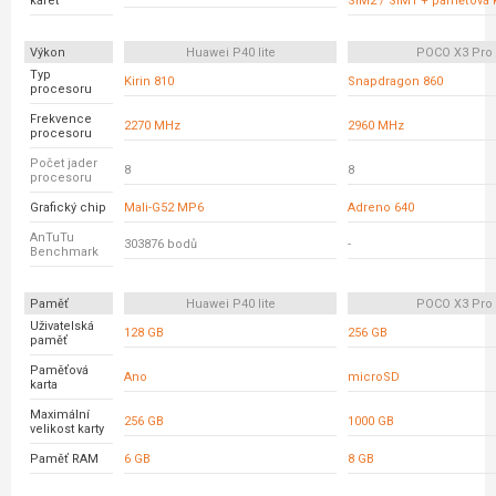
karet
SIM2 / SIM1 + paměťová k
Výkon
Huawei P40 lite
POCO X3 Pro
Typ
Kirin 810
Snapdragon 860
procesoru
Frekvence
2270 MHz
2960 MHz
procesoru
Počet jader
8
8
procesoru
Grafický chip
Mali-G52 MP6
Adreno 640
AnTuTu
303876 bodů
-
Benchmark
Paměť
Huawei P40 lite
POCO X3 Pro
Uživatelská
128 GB
256 GB
paměť
Paměťová
Ano
microSD
karta
Maximální
256 GB
1000 GB
velikost karty
Paměť RAM
6 GB
8 GB