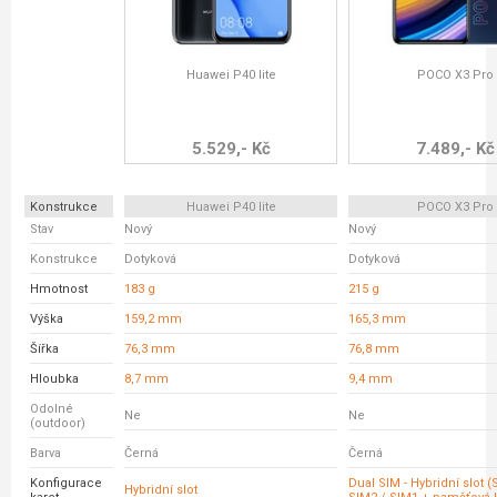
Huawei P40 lite
POCO X3 Pro
5.529,- Kč
7.489,- Kč
Konstrukce
Huawei P40 lite
POCO X3 Pro
Stav
Nový
Nový
Konstrukce
Dotyková
Dotyková
Hmotnost
183 g
215 g
Výška
159,2 mm
165,3 mm
Šířka
76,3 mm
76,8 mm
Hloubka
8,7 mm
9,4 mm
Odolné
Ne
Ne
(outdoor)
Barva
Černá
Černá
Konfigurace
Dual SIM - Hybridní slot 
Hybridní slot