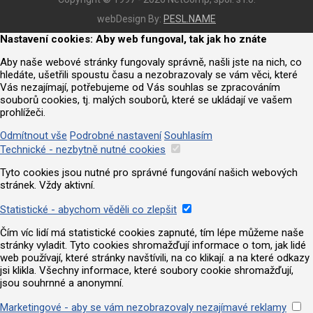
webDesign By:
PESL.NAME
Nastavení cookies: Aby web fungoval, tak jak ho znáte
Aby naše webové stránky fungovaly správně, našli jste na nich, co
hledáte, ušetřili spoustu času a nezobrazovaly se vám věci, které
Vás nezajímají, potřebujeme od Vás souhlas se zpracováním
souborů cookies, tj. malých souborů, které se ukládají ve vašem
prohlížeči.
Odmítnout vše
Podrobné nastavení
Souhlasím
Technické - nezbytně nutné cookies
Tyto cookies jsou nutné pro správné fungování našich webových
stránek. Vždy aktivní.
Statistické - abychom věděli co zlepšit
Čím víc lidí má statistické cookies zapnuté, tím lépe můžeme naše
stránky vyladit. Tyto cookies shromažďují informace o tom, jak lidé
web používají, které stránky navštívili, na co klikají. a na které odkazy
jsi klikla. Všechny informace, které soubory cookie shromažďují,
jsou souhrnné a anonymní.
Marketingové - aby se vám nezobrazovaly nezajímavé reklamy