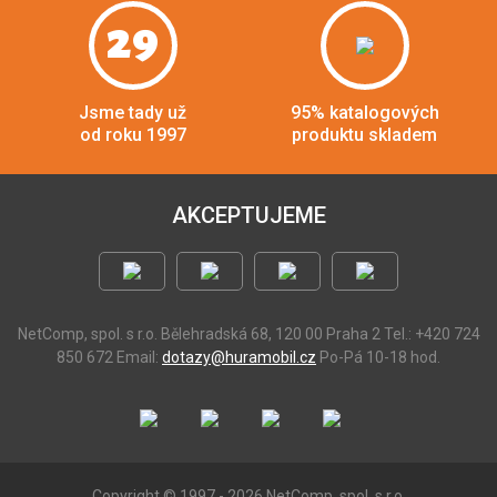
29
Jsme tady už
95% katalogových
od roku 1997
produktu skladem
AKCEPTUJEME
NetComp, spol. s r.o.
Bělehradská 68, 120 00 Praha 2
Tel.: +420 724
850 672
Email:
dotazy@huramobil.cz
Po-Pá 10-18 hod.
Copyright © 1997 - 2026 NetComp, spol. s r.o.