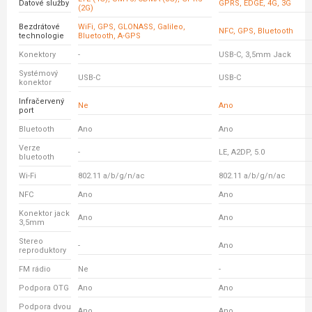
Datové služby
GPRS, EDGE, 4G, 3G
(2G)
Bezdrátové
WiFi, GPS, GLONASS, Galileo,
NFC, GPS, Bluetooth
technologie
Bluetooth, A-GPS
Konektory
-
USB-C, 3,5mm Jack
Systémový
USB-C
USB-C
konektor
Infračervený
Ne
Ano
port
Bluetooth
Ano
Ano
Verze
-
LE, A2DP, 5.0
bluetooth
Wi-Fi
802.11 a/b/g/n/ac
802.11 a/b/g/n/ac
NFC
Ano
Ano
Konektor jack
Ano
Ano
3,5mm
Stereo
-
Ano
reproduktory
FM rádio
Ne
-
Podpora OTG
Ano
Ano
Podpora dvou
Ano
Ano