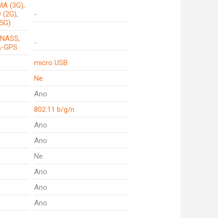
A (3G),
 (2G),
-
.5G)
ONASS,
-
 A-GPS
micro USB
Ne
Ano
802.11 b/g/n
Ano
Ano
Ne
Ano
Ano
Ano