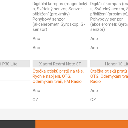
Digitální kompas (magnetický
Digitální kompas (m
s, Světelný senzor, Senzor
s, Světelný senzor,
přiblížení (proximity),
přiblížení (proximity)
Pohybový senzor
Pohybový senzor
(akcelerometr, Gyroskop, G-
(akcelerometr, Gyro
senzor)
senzor)
Ano
Ano
Ano
Ano
 P30 Lite
Xiaomi Redmi Note 8T
Honor 10 Li
Čtečka otisků prstů na těle,
Čtečka otisků prstů 
Rychlé nabíjení, OTG,
OTG, Odemykání tvá
Odemykání tváří, FM Rádio
Rádio
Ano
Ano
CZ
CZ