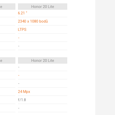
te
Honor 20 Lite
6.21 "
2340 x 1080 bodů
LTPS
-
-
te
Honor 20 Lite
-
-
-
24 Mpx
f/1.8
-