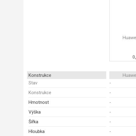
Huawei
0
Konstrukce
Huawei
Stav
-
Konstrukce
-
Hmotnost
-
Výška
-
Šířka
-
Hloubka
-