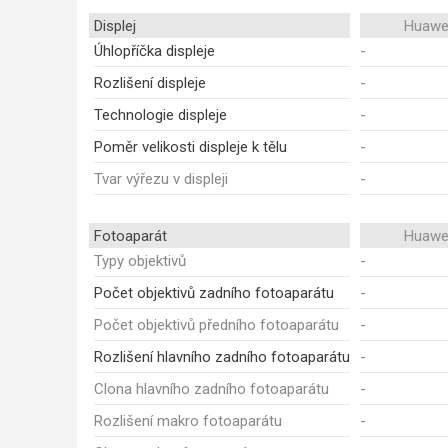
Displej
Huawei
Úhlopříčka displeje
-
Rozlišení displeje
-
Technologie displeje
-
Poměr velikosti displeje k tělu
-
Tvar výřezu v displeji
-
Fotoaparát
Huawei
Typy objektivů
-
Počet objektivů zadního fotoaparátu
-
Počet objektivů předního fotoaparátu
-
Rozlišení hlavního zadního fotoaparátu
-
Clona hlavního zadního fotoaparátu
-
Rozlišení makro fotoaparátu
-