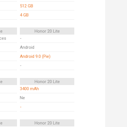
512 GB
4 GB
te
Honor 20 Lite
ices
-
Android
Android 9.0 (Pie)
-
te
Honor 20 Lite
3400 mAh
Ne
-
te
Honor 20 Lite