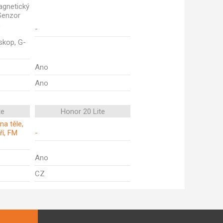
agnetický
 Senzor
,
-
skop, G-
Ano
Ano
te
Honor 20 Lite
na těle,
ří, FM
-
Ano
CZ