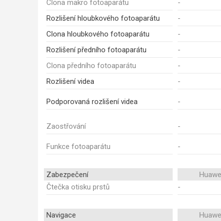
Clona makro fotoaparátu
-
Rozlišení hloubkového fotoaparátu
-
Clona hloubkového fotoaparátu
-
Rozlišení předního fotoaparátu
-
Clona předního fotoaparátu
-
Rozlišení videa
-
Podporovaná rozlišení videa
-
Zaostřování
-
Funkce fotoaparátu
-
Zabezpečení
Huawei
Čtečka otisku prstů
-
Navigace
Huawei