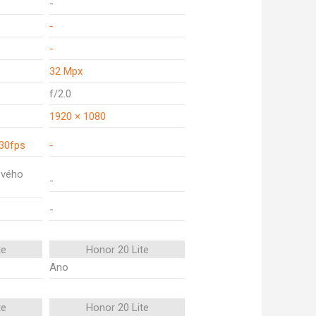
-
-
-
32 Mpx
f/2.0
1920 × 1080
30fps
-
ového
-
-
te
Honor 20 Lite
Ano
te
Honor 20 Lite