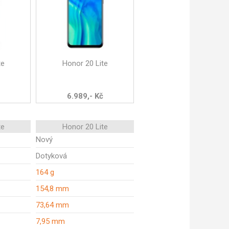
te
Honor 20 Lite
6.989,- Kč
te
Honor 20 Lite
Nový
Dotyková
164 g
154,8 mm
73,64 mm
7,95 mm