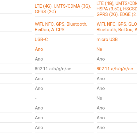
LTE (4G), UMTS/CDM
LTE (4G), UMTS/CDMA (3G),
HSPA (3.5G), HSCSD
GPRS (2G)
GPRS (2G), EDGE (2
WiFi, NFC, GPS, Bluetooth,
WiFi, NFC, GPS, GL
BeiDou, A-GPS
Bluetooth, BeiDou,
USB-C
micro USB
Ano
Ne
Ano
Ano
802.11 a/b/g/n/ac
802.11 a/b/g/n/ac
Ano
Ano
Ano
Ano
-
Ne
Ano
Ano
Ano
Ano
Ano
Ano