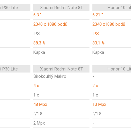
 P30 Lite
Xiaomi Redmi Note 8T
Honor 10 Li
6.3 "
6.21 "
2340 x 1080 bodů
2340 x1080 bodů
IPS
IPS
88.3 %
83.1 %
Kapka
Kapka
 P30 Lite
Xiaomi Redmi Note 8T
Honor 10 Li
Širokoúhlý Makro
-
4 x
2 x
1 x
1 x
48 Mpx
13 Mpx
f/1.8
f/1.8
2 Mpx
-