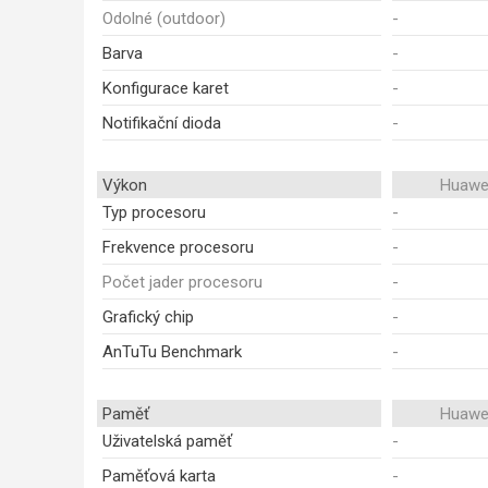
Odolné (outdoor)
-
Barva
-
Konfigurace karet
-
Notifikační dioda
-
Výkon
Huawei
Typ procesoru
-
Frekvence procesoru
-
Počet jader procesoru
-
Grafický chip
-
AnTuTu Benchmark
-
Paměť
Huawei
Uživatelská paměť
-
Paměťová karta
-