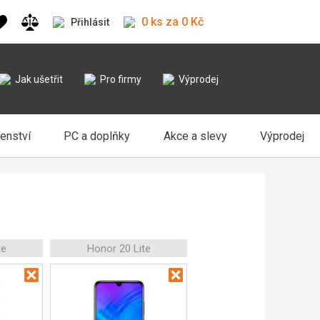
0 ks za 0 Kč
Přihlásit
Jak ušetřit
Pro firmy
Výprodej
šenství
PC a doplňky
Akce a slevy
Výprodej
te
Honor 20 Lite