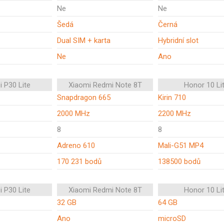
Ne
Ne
Šedá
Černá
Dual SIM + karta
Hybridní slot
Ne
Ano
 P30 Lite
Xiaomi Redmi Note 8T
Honor 10 Li
Snapdragon 665
Kirin 710
2000 MHz
2200 MHz
8
8
Adreno 610
Mali-G51 MP4
170 231 bodů
138500 bodů
 P30 Lite
Xiaomi Redmi Note 8T
Honor 10 Li
32 GB
64 GB
Ano
microSD