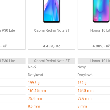
 P30 Lite
Xiaomi Redmi Note 8T
Honor 10 Li
,- Kč
4.489,- Kč
4.989,- Kč
 P30 Lite
Xiaomi Redmi Note 8T
Honor 10 Li
Nový
Nový
Dotyková
Dotyková
199,8 g
162 g
161,15 mm
154,8 mm
75,4 mm
73,6 mm
8,6 mm
8 mm