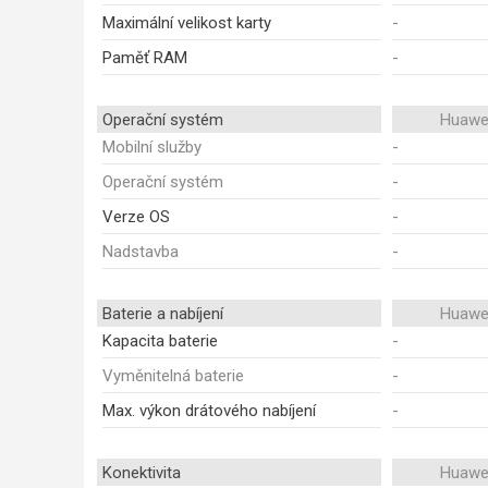
Maximální velikost karty
-
Paměť RAM
-
Operační systém
Huawei
Mobilní služby
-
Operační systém
-
Verze OS
-
Nadstavba
-
Baterie a nabíjení
Huawei
Kapacita baterie
-
Vyměnitelná baterie
-
Max. výkon drátového nabíjení
-
Konektivita
Huawei