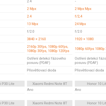
2.4
-
2 Mpx
2 Mpx Mpx
2.4
f/2,4
13 Mpx
24 Mpx
f/2.0
f/2.0
3840 × 2160
1920 × 1080
2160p 30fps, 1080p 60fps,
1080p 60fps 1080p 
1080p 30fps, 1080p 120fps
Ostření detekcí fázového
Ostření detekcí fáz
posuvu (PDAF)
posuvu (PDAF)
Přisvětlovací dioda
Přisvětlovací dioda
 P30 Lite
Xiaomi Redmi Note 8T
Honor 10 Li
Ano
Ano
 P30 Lite
Xiaomi Redmi Note 8T
Honor 10 Li