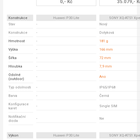
0,- Kč
35.079,- K
Konstrukce
Huawei P30 Lite
SONY XQ-AT51 Xperi
Stav
-
Nový
Konstrukce
-
Dotyková
Hmotnost
-
181 g
Výška
-
166 mm
Šířka
-
72 mm
Hloubka
-
7,9 mm
Odolné
-
Ano
(outdoor)
Typ odolnosti
-
IP65/IP68
Barva
-
Černá
Konfigurace
-
Single SIM
karet
Notifikační
-
Ne
dioda
Výkon
Huawei P30 Lite
SONY XQ-AT51 Xperi