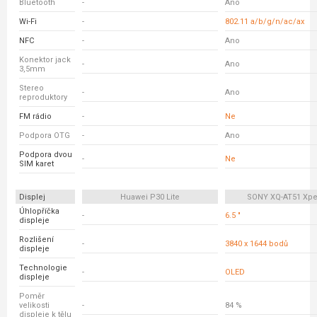
Bluetooth
-
Ano
Wi-Fi
-
802.11 a/b/g/n/ac/ax
NFC
-
Ano
Konektor jack
-
Ano
3,5mm
Stereo
-
Ano
reproduktory
FM rádio
-
Ne
Podpora OTG
-
Ano
Podpora dvou
-
Ne
SIM karet
Displej
Huawei P30 Lite
SONY XQ-AT51 Xperi
Úhlopříčka
-
6.5 "
displeje
Rozlišení
-
3840 x 1644 bodů
displeje
Technologie
-
OLED
displeje
Poměr
velikosti
-
84 %
displeje k tělu