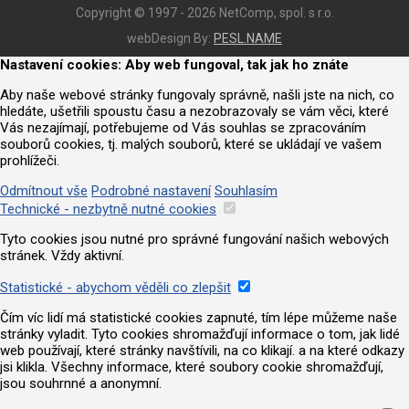
Copyright © 1997 - 2026 NetComp, spol. s r.o.
webDesign By:
PESL.NAME
Nastavení cookies: Aby web fungoval, tak jak ho znáte
Aby naše webové stránky fungovaly správně, našli jste na nich, co
hledáte, ušetřili spoustu času a nezobrazovaly se vám věci, které
Vás nezajímají, potřebujeme od Vás souhlas se zpracováním
souborů cookies, tj. malých souborů, které se ukládají ve vašem
prohlížeči.
Odmítnout vše
Podrobné nastavení
Souhlasím
Technické - nezbytně nutné cookies
Tyto cookies jsou nutné pro správné fungování našich webových
stránek. Vždy aktivní.
Statistické - abychom věděli co zlepšit
Čím víc lidí má statistické cookies zapnuté, tím lépe můžeme naše
stránky vyladit. Tyto cookies shromažďují informace o tom, jak lidé
web používají, které stránky navštívili, na co klikají. a na které odkazy
jsi klikla. Všechny informace, které soubory cookie shromažďují,
jsou souhrnné a anonymní.