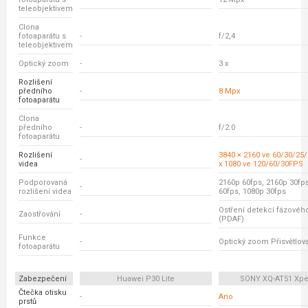
teleobjektivem
Clona
fotoaparátu s
-
f/2,4
teleobjektivem
Optický zoom
-
3 x
Rozlišení
předního
-
8 Mpx
fotoaparátu
Clona
předního
-
f/2.0
fotoaparátu
Rozlišení
3840 × 2160 ve 60/30/25
-
videa
x 1080 ve 120/60/30FPS
Podporovaná
2160p 60fps, 2160p 30fp
-
rozlišení videa
60fps, 1080p 30fps
Ostření detekcí fázovéh
Zaostřování
-
(PDAF)
Funkce
-
Optický zoom Přisvětlov
fotoaparátu
Zabezpečení
Huawei P30 Lite
SONY XQ-AT51 Xperi
Čtečka otisku
-
Ano
prstů