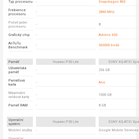
Typ procesoru
-
Snapdragon 865
Frekvence
-
2840 MHz
procesoru
Počet jader
-
8
procesoru
Grafický chip
-
Adreno 650
AnTuTu
-
565000 bodů
Benchmark
Paměť
Huawei P30 Lite
SONY XQ-AT51 Xperi
Uživatelská
-
256 GB
paměť
Paměťová
-
Ano
karta
Maximální
-
1000 GB
velikost karty
Paměť RAM
-
8 GB
Operační
Huawei P30 Lite
SONY XQ-AT51 Xperi
systém
Mobilní služby
-
Google Mobile Services
Operační