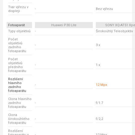
Tvar výřezu v
-
Bez výřezu
displeji
Fotoaparát
Huawei P30 Lite
SONY XQ-AT51 Xperi
Typy objektivů
-
Širokoúhlý Teleobjektiv
Počet
objektivů
-
3 x
zadního
fotoaparátu
Počet
objektivů
-
1 x
předního
fotoaparátu
Rozlišení
hlavního
-
12 Mpx
zadního
fotoaparátu
Clona hlavního
zadního
-
f/1.7
fotoaparátu
Clona
širokoúhlého
-
f/2,2
fotoaparátu
Rozlišení
fotoaparátu s
-
12 Mpx