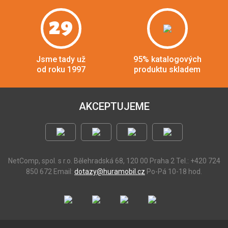
29
Jsme tady už
95% katalogových
od roku 1997
produktu skladem
AKCEPTUJEME
NetComp, spol. s r.o.
Bělehradská 68, 120 00 Praha 2
Tel.: +420 724
850 672
Email:
dotazy@huramobil.cz
Po-Pá 10-18 hod.