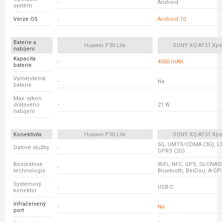
-
Android
systém
Verze OS
-
Android 10
Baterie a
Huawei P30 Lite
SONY XQ-AT51 Xperi
nabíjení
Kapacita
-
4000 mAh
baterie
Vyměnitelná
-
Ne
baterie
Max. výkon
drátového
-
21 W
nabíjení
Konektivita
Huawei P30 Lite
SONY XQ-AT51 Xperi
5G, UMTS/CDMA (3G), LT
Datové služby
-
GPRS (2G)
Bezdrátové
WiFi, NFC, GPS, GLONASS
-
technologie
Bluetooth, BeiDou, A-GP
Systémový
-
USB-C
konektor
Infračervený
-
Ne
port