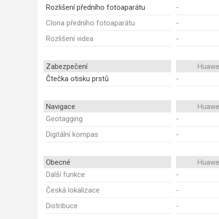
Rozlišení předního fotoaparátu
-
Clona předního fotoaparátu
-
Rozlišení videa
-
Zabezpečení
Huawei
Čtečka otisku prstů
-
Navigace
Huawei
Geotagging
-
Digitální kompas
-
Obecné
Huawei
Další funkce
-
Česká lokalizace
-
Distribuce
-