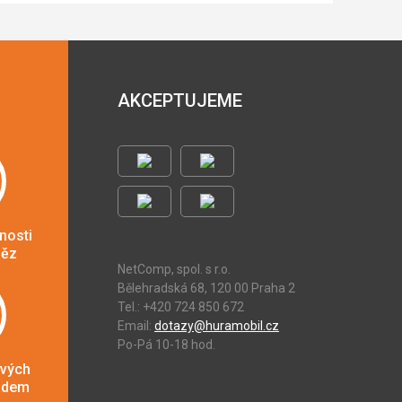
AKCEPTUJEME
nosti
něz
NetComp, spol. s r.o.
Bělehradská 68, 120 00 Praha 2
Tel.: +420 724 850 672
Email:
dotazy@huramobil.cz
Po-Pá 10-18 hod.
ových
adem