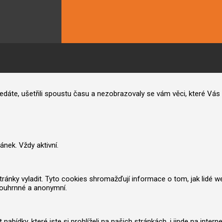
hledáte, ušetřili spoustu času a nezobrazovaly se vám věci, které V
nek. Vždy aktivní.
nky vyladit. Tyto cookies shromažďují informace o tom, jak lidé web po
souhrnné a anonymní.
ídky, které jste si prohlíželi na našich stránkách, i jinde na inter