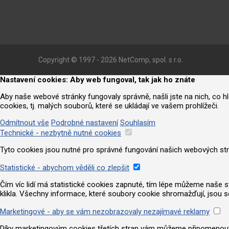
Copyright © 1997 - 2026 NetComp, spol. s r.o.
Nastavení cookies: Aby web fungoval, tak jak ho znáte
Aby naše webové stránky fungovaly správně, našli jste na nich, co 
cookies, tj. malých souborů, které se ukládají ve vašem prohlížeči.
Odmítnout vše
Podrobné nastavení
Souhlasím
Technické - nezbytně nutné cookies
Tyto cookies jsou nutné pro správné fungování našich webových strá
Statistické - abychom věděli co zlepšit
Čím víc lidí má statistické cookies zapnuté, tím lépe můžeme naše strá
klikla. Všechny informace, které soubory cookie shromažďují, jsou 
Marketingové - aby se vám nezobrazovaly nezajímavé reklamy
Díky marketingovým cookies třetích stran vám můžeme připomenout nab