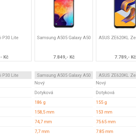
 P30 Lite
Samsung A505 Galaxy A50
ASUS ZE620KL Ze
,- Kč
7.849,- Kč
7.789,- Kč
 P30 Lite
Samsung A505 Galaxy A50
ASUS ZE620KL Ze
Nový
Nový
Dotyková
Dotyková
186 g
155 g
158,5 mm
153 mm
74,7 mm
75.65 mm
7,7 mm
7.85 mm