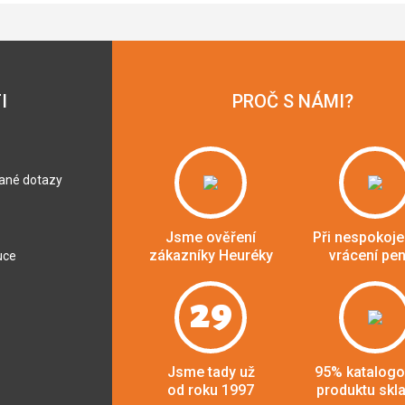
I
PROČ S NÁMI?
dané dotazy
Jsme ověření
Při nespokoje
zákazníky Heuréky
vrácení pe
uce
29
Jsme tady už
95% katalog
od roku 1997
produktu skl