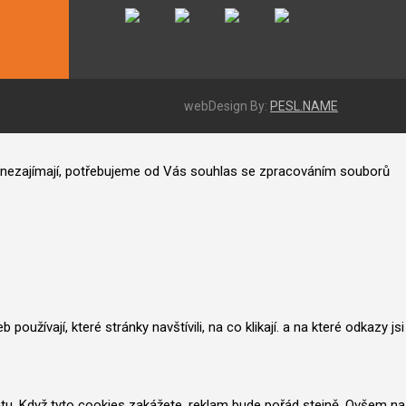
webDesign By:
PESL.NAME
ás nezajímají, potřebujeme od Vás souhlas se zpracováním souborů
užívají, které stránky navštívili, na co klikají. a na které odkazy jsi
netu. Když tyto cookies zakážete, reklam bude pořád stejně. Ovšem na