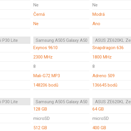
Ne
Ne
Černá
Modrá
Ne
Ano
 P30 Lite
Samsung A505 Galaxy A50
ASUS ZE620KL Ze
Exynos 9610
Snapdragon 636
2300 MHz
1800 MHz
8
8
Mali-G72 MP3
Adreno 509
148206 bodů
136645 bodů
 P30 Lite
Samsung A505 Galaxy A50
ASUS ZE620KL Ze
128 GB
64 GB
microSD
microSD
512 GB
400 GB