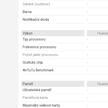
Odolné (outdoor)
-
Barva
-
Notifikační dioda
-
Výkon
Huawei
Typ procesoru
-
Frekvence procesoru
-
Počet jader procesoru
-
Grafický chip
-
AnTuTu Benchmark
-
Paměť
Huawei
Uživatelská paměť
-
Paměťová karta
-
Maximální velikost karty
-