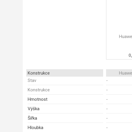
Huawei
0
Konstrukce
Huawei
Stav
-
Konstrukce
-
Hmotnost
-
Výška
-
Šířka
-
Hloubka
-