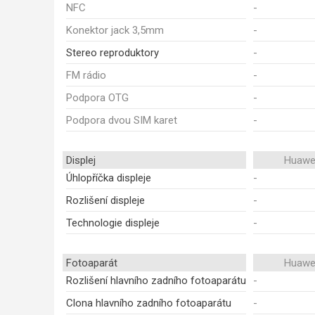
NFC
-
Konektor jack 3,5mm
-
Stereo reproduktory
-
FM rádio
-
Podpora OTG
-
Podpora dvou SIM karet
-
Displej
Huawei
Úhlopříčka displeje
-
Rozlišení displeje
-
Technologie displeje
-
Fotoaparát
Huawei
Rozlišení hlavního zadního fotoaparátu
-
Clona hlavního zadního fotoaparátu
-