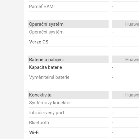
Paměť RAM
-
Operační systém
Huawei
Operační systém
-
Verze OS
-
Baterie a nabíjení
Huawei
Kapacita baterie
-
Vyměnitelná baterie
-
Konektivita
Huawei
Systémový konektor
-
Infračervený port
-
Bluetooth
-
Wi-Fi
-