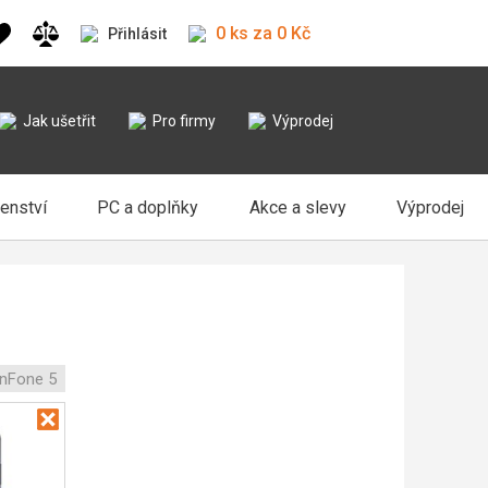
0 ks za 0 Kč
Přihlásit
Jak ušetřit
Pro firmy
Výprodej
šenství
PC a doplňky
Akce a slevy
Výprodej
nFone 5