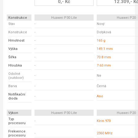
0,- Kč
12.309,- K
Konstrukce
Huawei P30 Lite
Huawei P20
Stav
-
Nový
Konstrukce
-
Dotyková
Hmotnost
-
165 g
Výška
-
149.1 mm
Šířka
-
70.8 mm
Hloubka
-
7.65 mm
Odolné
-
Ne
(outdoor)
Barva
-
Černá
Notifikační
-
Ano
dioda
Výkon
Huawei P30 Lite
Huawei P20
Typ
-
Kirin 970
procesoru
Frekvence
-
2360 MHz
procesoru