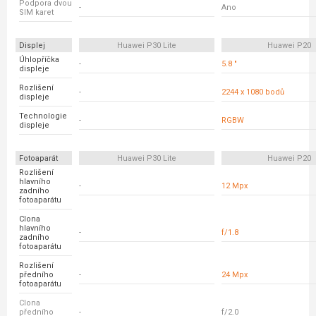
Podpora dvou
-
Ano
SIM karet
Displej
Huawei P30 Lite
Huawei P20
Úhlopříčka
-
5.8 "
displeje
Rozlišení
-
2244 x 1080 bodů
displeje
Technologie
-
RGBW
displeje
Fotoaparát
Huawei P30 Lite
Huawei P20
Rozlišení
hlavního
-
12 Mpx
zadního
fotoaparátu
Clona
hlavního
-
f/1.8
zadního
fotoaparátu
Rozlišení
předního
-
24 Mpx
fotoaparátu
Clona
předního
-
f/2.0