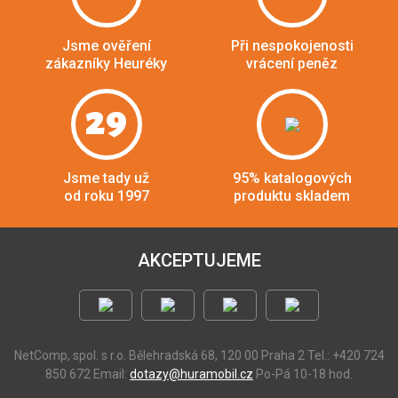
Jsme ověření
Při nespokojenosti
zákazníky Heuréky
vrácení peněz
29
Jsme tady už
95% katalogových
od roku 1997
produktu skladem
AKCEPTUJEME
NetComp, spol. s r.o.
Bělehradská 68, 120 00 Praha 2
Tel.: +420 724
850 672
Email:
dotazy@huramobil.cz
Po-Pá 10-18 hod.