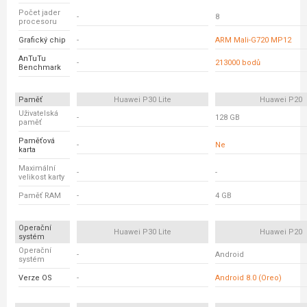
Počet jader
-
8
procesoru
Grafický chip
-
ARM Mali-G720 MP12
AnTuTu
-
213000 bodů
Benchmark
Paměť
Huawei P30 Lite
Huawei P20
Uživatelská
-
128 GB
paměť
Paměťová
-
Ne
karta
Maximální
-
-
velikost karty
Paměť RAM
-
4 GB
Operační
Huawei P30 Lite
Huawei P20
systém
Operační
-
Android
systém
Verze OS
-
Android 8.0 (Oreo)