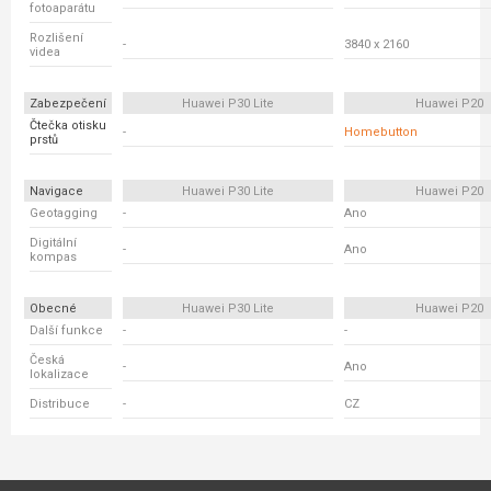
fotoaparátu
Rozlišení
-
3840 x 2160
videa
Zabezpečení
Huawei P30 Lite
Huawei P20
Čtečka otisku
-
Homebutton
prstů
Navigace
Huawei P30 Lite
Huawei P20
Geotagging
-
Ano
Digitální
-
Ano
kompas
Obecné
Huawei P30 Lite
Huawei P20
Další funkce
-
-
Česká
-
Ano
lokalizace
Distribuce
-
CZ