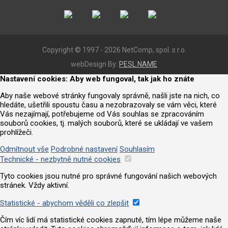
Copyright © 1997 - 2026 NetComp, spol. s r.o.
webDesign By:
PESL.NAME
Nastavení cookies: Aby web fungoval, tak jak ho znáte
Aby naše webové stránky fungovaly správně, našli jste na nich, co
hledáte, ušetřili spoustu času a nezobrazovaly se vám věci, které
Vás nezajímají, potřebujeme od Vás souhlas se zpracováním
souborů cookies, tj. malých souborů, které se ukládají ve vašem
prohlížeči.
Odmítnout vše
Podrobné nastavení
Souhlasím
Technické - nezbytně nutné cookies
Tyto cookies jsou nutné pro správné fungování našich webových
stránek. Vždy aktivní.
Statistické - abychom věděli co zlepšit
Čím víc lidí má statistické cookies zapnuté, tím lépe můžeme naše