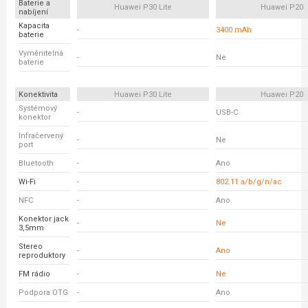
Baterie a
Huawei P30 Lite
Huawei P20
nabíjení
Kapacita
-
3400 mAh
baterie
Vyměnitelná
-
Ne
baterie
Konektivita
Huawei P30 Lite
Huawei P20
Systémový
-
USB-C
konektor
Infračervený
-
Ne
port
Bluetooth
-
Ano
Wi-Fi
-
802.11 a/b/g/n/ac
NFC
-
Ano
Konektor jack
-
Ne
3,5mm
Stereo
-
Ano
reproduktory
FM rádio
-
Ne
Podpora OTG
-
Ano