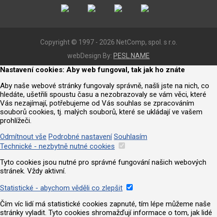
Copyright © 1997 - 2026 NetComp, spol. s r.o.
webDesign By:
PESL.NAME
Nastavení cookies: Aby web fungoval, tak jak ho znáte
Aby naše webové stránky fungovaly správně, našli jste na nich, co
hledáte, ušetřili spoustu času a nezobrazovaly se vám věci, které
Vás nezajímají, potřebujeme od Vás souhlas se zpracováním
souborů cookies, tj. malých souborů, které se ukládají ve vašem
prohlížeči.
Odmítnout vše
Podrobné nastavení
Souhlasím
Technické - nezbytně nutné cookies
Tyto cookies jsou nutné pro správné fungování našich webových
stránek. Vždy aktivní.
Statistické - abychom věděli co zlepšit
Čím víc lidí má statistické cookies zapnuté, tím lépe můžeme naše
stránky vyladit. Tyto cookies shromažďují informace o tom, jak lidé