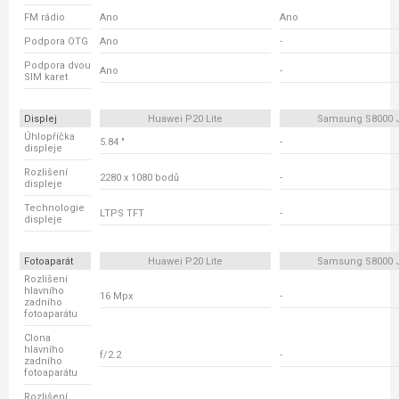
FM rádio
Ano
Ano
Podpora OTG
Ano
-
Podpora dvou
Ano
-
SIM karet
Displej
Huawei P20 Lite
Samsung S8000 
Úhlopříčka
5.84 "
-
displeje
Rozlišení
2280 x 1080 bodů
-
displeje
Technologie
LTPS TFT
-
displeje
Fotoaparát
Huawei P20 Lite
Samsung S8000 
Rozlišení
hlavního
16 Mpx
-
zadního
fotoaparátu
Clona
hlavního
f/2.2
-
zadního
fotoaparátu
Rozlišení