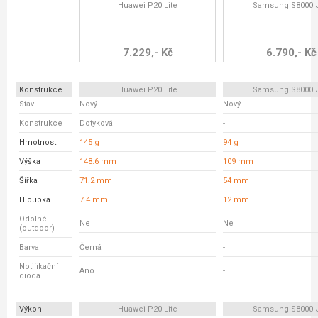
Huawei P20 Lite
Samsung S8000 
7.229,- Kč
6.790,- Kč
Konstrukce
Huawei P20 Lite
Samsung S8000 
Stav
Nový
Nový
Konstrukce
Dotyková
-
Hmotnost
145 g
94 g
Výška
148.6 mm
109 mm
Šířka
71.2 mm
54 mm
Hloubka
7.4 mm
12 mm
Odolné
Ne
Ne
(outdoor)
Barva
Černá
-
Notifikační
Ano
-
dioda
Výkon
Huawei P20 Lite
Samsung S8000 