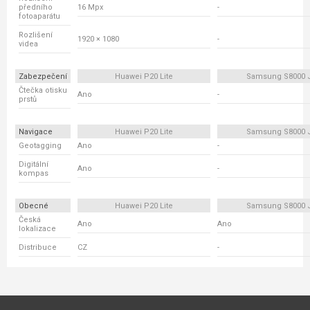
předního
16 Mpx
-
fotoaparátu
Rozlišení
1920 × 1080
-
videa
Zabezpečení
Huawei P20 Lite
Samsung S8000 
Čtečka otisku
Ano
-
prstů
Navigace
Huawei P20 Lite
Samsung S8000 
Geotagging
Ano
-
Digitální
Ano
-
kompas
Obecné
Huawei P20 Lite
Samsung S8000 
Česká
Ano
Ano
lokalizace
Distribuce
CZ
-