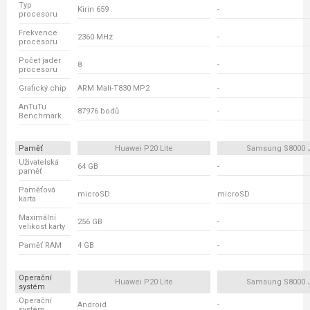
Typ
Kirin 659
-
procesoru
Frekvence
2360 MHz
-
procesoru
Počet jader
8
-
procesoru
Grafický chip
ARM Mali-T830 MP2
-
AnTuTu
87976 bodů
-
Benchmark
Paměť
Huawei P20 Lite
Samsung S8000 
Uživatelská
64 GB
-
paměť
Paměťová
microSD
microSD
karta
Maximální
256 GB
-
velikost karty
Paměť RAM
4 GB
-
Operační
Huawei P20 Lite
Samsung S8000 
systém
Operační
Android
-
systém