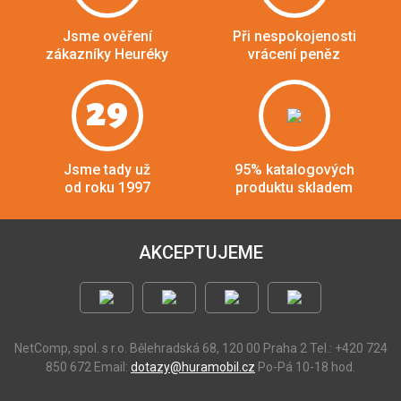
Jsme ověření
Při nespokojenosti
zákazníky Heuréky
vrácení peněz
29
Jsme tady už
95% katalogových
od roku 1997
produktu skladem
AKCEPTUJEME
NetComp, spol. s r.o.
Bělehradská 68, 120 00 Praha 2
Tel.: +420 724
850 672
Email:
dotazy@huramobil.cz
Po-Pá 10-18 hod.