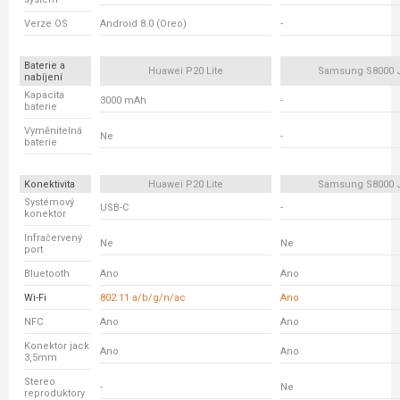
Verze OS
Android 8.0 (Oreo)
-
Baterie a
Huawei P20 Lite
Samsung S8000 
nabíjení
Kapacita
3000 mAh
-
baterie
Vyměnitelná
Ne
-
baterie
Konektivita
Huawei P20 Lite
Samsung S8000 
Systémový
USB-C
-
konektor
Infračervený
Ne
Ne
port
Bluetooth
Ano
Ano
Wi-Fi
802.11 a/b/g/n/ac
Ano
NFC
Ano
Ano
Konektor jack
Ano
Ano
3,5mm
Stereo
-
Ne
reproduktory