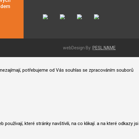
ových
adem
webDesign By:
PESL.NAME
ás nezajímají, potřebujeme od Vás souhlas se zpracováním souborů
užívají, které stránky navštívili, na co klikají. a na které odkazy jsi