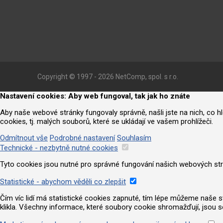
Copyright © 1997 - 2026 NetComp, spol. s r.o.
Nastavení cookies: Aby web fungoval, tak jak ho znáte
Aby naše webové stránky fungovaly správně, našli jste na nich, co 
cookies, tj. malých souborů, které se ukládají ve vašem prohlížeči.
Odmítnout vše
Podrobné nastavení
Souhlasím
Technické - nezbytně nutné cookies
Tyto cookies jsou nutné pro správné fungování našich webových strá
Statistické - abychom věděli co zlepšit
Čím víc lidí má statistické cookies zapnuté, tím lépe můžeme naše strá
klikla. Všechny informace, které soubory cookie shromažďují, jsou 