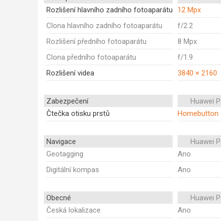
Rozlišení hlavního zadního fotoaparátu
12 Mpx
Clona hlavního zadního fotoaparátu
f/2.2
Rozlišení předního fotoaparátu
8 Mpx
Clona předního fotoaparátu
f/1.9
Rozlišení videa
3840 × 2160
Zabezpečení
Huawei P
Čtečka otisku prstů
Homebutton
Navigace
Huawei P
Geotagging
Ano
Digitální kompas
Ano
Obecné
Huawei P
Česká lokalizace
Ano