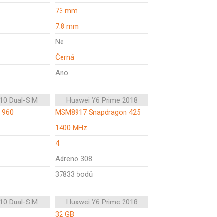
73 mm
7.8 mm
Ne
Černá
Ano
10 Dual-SIM
Huawei Y6 Prime 2018
n 960
MSM8917 Snapdragon 425
1400 MHz
4
Adreno 308
37833 bodů
10 Dual-SIM
Huawei Y6 Prime 2018
32 GB