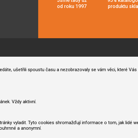
Jsme tady už
95% katalog
od roku 1997
produktu skl
hledáte, ušetřili spoustu času a nezobrazovaly se vám věci, které V
nek. Vždy aktivní.
nky vyladit. Tyto cookies shromažďují informace o tom, jak lidé web po
souhrnné a anonymní.