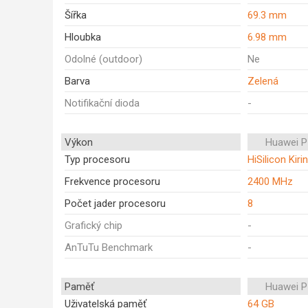
Šířka
69.3 mm
Hloubka
6.98 mm
Odolné (outdoor)
Ne
Barva
Zelená
Notifikační dioda
-
Výkon
Huawei P
Typ procesoru
HiSilicon Kiri
Frekvence procesoru
2400 MHz
Počet jader procesoru
8
Grafický chip
-
AnTuTu Benchmark
-
Paměť
Huawei P
Uživatelská paměť
64 GB