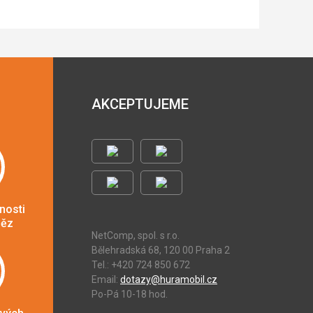
AKCEPTUJEME
nosti
něz
NetComp, spol. s r.o.
Bělehradská 68, 120 00 Praha 2
Tel.: +420 724 850 672
Email:
dotazy@huramobil.cz
Po-Pá 10-18 hod.