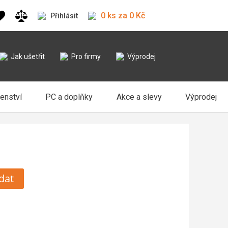
0 ks za 0 Kč
Přihlásit
Jak ušetřit
Pro firmy
Výprodej
šenství
PC a doplňky
Akce a slevy
Výprodej
dat