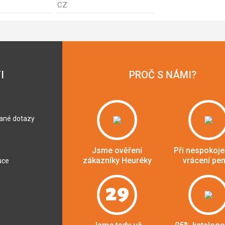
CZ
I
PROČ S NÁMI?
dané dotazy
Jsme ověření
Při nespokoje
zákazníky Heuréky
vrácení pe
uce
29