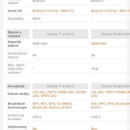
Android
Android
systém
Verze OS
Android 9.0 (Pie) - EMUI 9.0
Android 9.0 (Pie) - MIUI 1
Nadstavba
EMUI
-
Baterie a
Huawei P smart Z
Xiaomi Redmi Not
nabíjení
Kapacita
4000 mAh
4000 mAh
baterie
Vyměnitelná
Ne
Ne
baterie
Max. výkon
drátového
-
18 W
nabíjení
Konektivita
Huawei P smart Z
Xiaomi Redmi Not
LTE (4G), UMTS/CDMA (3G), HSCSD
LTE (4G), UMTS/CDMA (3
Datové služby
(2G), GPRS (2G)
(2G)
Bezdrátové
WiFi, NFC, GPS, GLONASS,
WiFi, NFC, GPS, Bluetoot
technologie
Bluetooth, BeiDou, A-GPS
A-GPS
Systémový
USB-C
USB-C
konektor
Infračervený
Ne
Ano