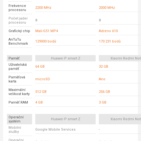
Frekvence
2200 MHz
2000 MHz
procesoru
Počet jader
8
8
procesoru
Grafický chip
Mali-G51 MP4
Adreno 610
AnTuTu
129000 bodů
170 231 bodů
Benchmark
Paměť
Huawei P smart Z
Xiaomi Redmi Not
Uživatelská
64 GB
32 GB
paměť
Paměťová
microSD
Ano
karta
Maximální
512 GB
256 GB
velikost karty
Paměť RAM
4 GB
3 GB
Operační
Huawei P smart Z
Xiaomi Redmi Not
systém
Mobilní
Google Mobile Services
-
služby
Operační