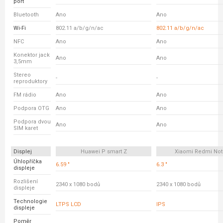
port
Bluetooth
Ano
Ano
Wi-Fi
802.11 a/b/g/n/ac
802.11 a/b/g/n/ac
NFC
Ano
Ano
Konektor jack
Ano
Ano
3,5mm
Stereo
-
-
reproduktory
FM rádio
Ano
Ano
Podpora OTG
Ano
Ano
Podpora dvou
Ano
Ano
SIM karet
Displej
Huawei P smart Z
Xiaomi Redmi Not
Úhlopříčka
6.59 "
6.3 "
displeje
Rozlišení
2340 x 1080 bodů
2340 x 1080 bodů
displeje
Technologie
LTPS LCD
IPS
displeje
Poměr