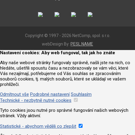
Copyright © 1997 - 2026 NetComp, spol. s r.o.
webDesign By:
PESL.NAME
Nastavení cookies: Aby web fungoval, tak jak ho znáte
Aby naše webové stránky fungovaly správně, našli jste na nich, co
hledáte, ušetřili spoustu času a nezobrazovaly se vám věci, které
Vás nezajímají, potřebujeme od Vás souhlas se zpracováním
souborů cookies, tj. malých souborů, které se ukládají ve vašem
prohlížeči.
Odmítnout vše
Podrobné nastavení
Souhlasím
Technické - nezbytně nutné cookies
Tyto cookies jsou nutné pro správné fungování našich webových
stránek. Vždy aktivní.
Statistické - abychom věděli co zlepšit