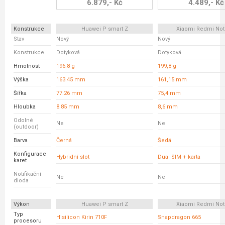
6.879,- Kč
4.489,- Kč
Konstrukce
Huawei P smart Z
Xiaomi Redmi Not
Stav
Nový
Nový
Konstrukce
Dotyková
Dotyková
Hmotnost
196.8 g
199,8 g
Výška
163.45 mm
161,15 mm
Šířka
77.26 mm
75,4 mm
Hloubka
8.85 mm
8,6 mm
Odolné
Ne
Ne
(outdoor)
Barva
Černá
Šedá
Konfigurace
Hybridní slot
Dual SIM + karta
karet
Notifikační
Ne
Ne
dioda
Výkon
Huawei P smart Z
Xiaomi Redmi Not
Typ
Hisilicon Kirin 710F
Snapdragon 665
procesoru