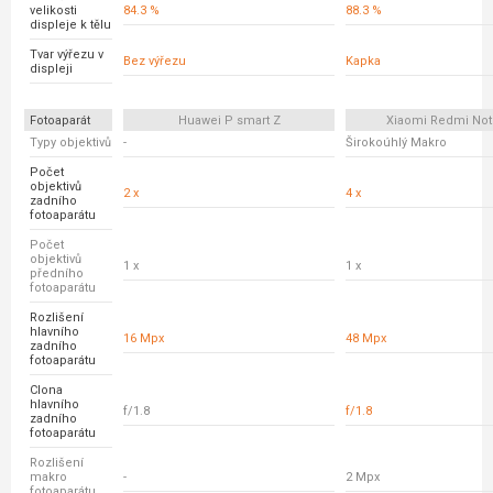
velikosti
84.3 %
88.3 %
displeje k tělu
Tvar výřezu v
Bez výřezu
Kapka
displeji
Fotoaparát
Huawei P smart Z
Xiaomi Redmi Not
Typy objektivů
-
Širokoúhlý Makro
Počet
objektivů
2 x
4 x
zadního
fotoaparátu
Počet
objektivů
1 x
1 x
předního
fotoaparátu
Rozlišení
hlavního
16 Mpx
48 Mpx
zadního
fotoaparátu
Clona
hlavního
f/1.8
f/1.8
zadního
fotoaparátu
Rozlišení
makro
-
2 Mpx
fotoaparátu