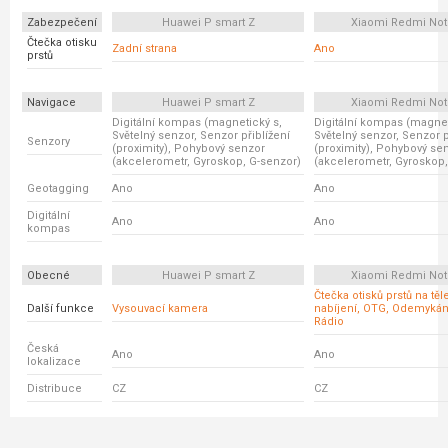
Zabezpečení
Huawei P smart Z
Xiaomi Redmi Not
Čtečka otisku
Zadní strana
Ano
prstů
Navigace
Huawei P smart Z
Xiaomi Redmi Not
Digitální kompas (magnetický s,
Digitální kompas (magnet
Světelný senzor, Senzor přiblížení
Světelný senzor, Senzor p
Senzory
(proximity), Pohybový senzor
(proximity), Pohybový se
(akcelerometr, Gyroskop, G-senzor)
(akcelerometr, Gyroskop,
Geotagging
Ano
Ano
Digitální
Ano
Ano
kompas
Obecné
Huawei P smart Z
Xiaomi Redmi Not
Čtečka otisků prstů na těl
Další funkce
Vysouvací kamera
nabíjení, OTG, Odemykání
Rádio
Česká
Ano
Ano
lokalizace
Distribuce
CZ
CZ