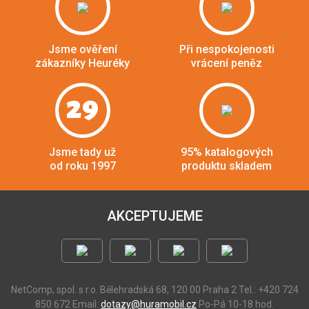
Jsme ověření
Při nespokojenosti
zákazníky Heuréky
vrácení peněz
29
Jsme tady už
95% katalogových
od roku 1997
produktu skladem
AKCEPTUJEME
NetComp, spol. s r.o.
Bělehradská 68, 120 00 Praha 2
Tel.: +420 724
850 672
Email:
dotazy@huramobil.cz
Po-Pá 10-18 hod.