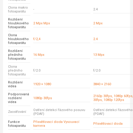
Clona makro
-
2.4
fotoaparátu
Rozlišení
hloubkového
2 Mpx Mpx
2 Mpx
fotoaparátu
Clona
hloubkového
f/2,4
2.4
fotoaparátu
Rozlišení
předního
16 Mpx
13 Mpx
fotoaparátu
Clona
předního
f/2.0
f/2.0
fotoaparátu
Rozlišení
1920 × 1080
3840 × 2160
videa
Podporovaná
2160p 30fps, 1080p 60fps
rozlišení
1080p 30fps
30fps, 1080p 120fps
videa
Ostření detekcí fázového posuvu
Ostření detekcí fázovéh
Zaostřování
(PDAF)
(PDAF)
Funkce
Přisvětlovací dioda Vysouvací
Přisvětlovací dioda
fotoaparátu
kamera