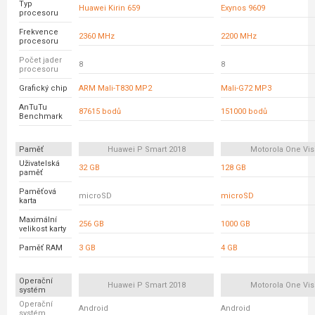
Typ
Huawei Kirin 659
Exynos 9609
procesoru
Frekvence
2360 MHz
2200 MHz
procesoru
Počet jader
8
8
procesoru
Grafický chip
ARM Mali-T830 MP2
Mali-G72 MP3
AnTuTu
87615 bodů
151000 bodů
Benchmark
Paměť
Huawei P Smart 2018
Motorola One Vis
Uživatelská
32 GB
128 GB
paměť
Paměťová
microSD
microSD
karta
Maximální
256 GB
1000 GB
velikost karty
Paměť RAM
3 GB
4 GB
Operační
Huawei P Smart 2018
Motorola One Vis
systém
Operační
Android
Android
systém