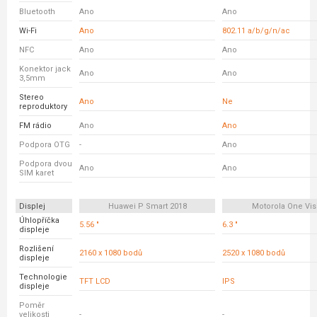
Bluetooth
Ano
Ano
Wi-Fi
Ano
802.11 a/b/g/n/ac
NFC
Ano
Ano
Konektor jack
Ano
Ano
3,5mm
Stereo
Ano
Ne
reproduktory
FM rádio
Ano
Ano
Podpora OTG
-
Ano
Podpora dvou
Ano
Ano
SIM karet
Displej
Huawei P Smart 2018
Motorola One Vis
Úhlopříčka
5.56 "
6.3 "
displeje
Rozlišení
2160 x 1080 bodů
2520 x 1080 bodů
displeje
Technologie
TFT LCD
IPS
displeje
Poměr
velikosti
-
-