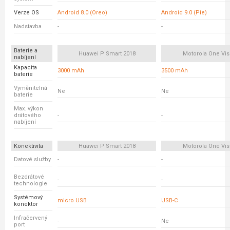
Verze OS
Android 8.0 (Oreo)
Android 9.0 (Pie)
Nadstavba
-
-
Baterie a
Huawei P Smart 2018
Motorola One Vis
nabíjení
Kapacita
3000 mAh
3500 mAh
baterie
Vyměnitelná
Ne
Ne
baterie
Max. výkon
drátového
-
-
nabíjení
Konektivita
Huawei P Smart 2018
Motorola One Vis
Datové služby
-
-
Bezdrátové
-
-
technologie
Systémový
micro USB
USB-C
konektor
Infračervený
-
Ne
port