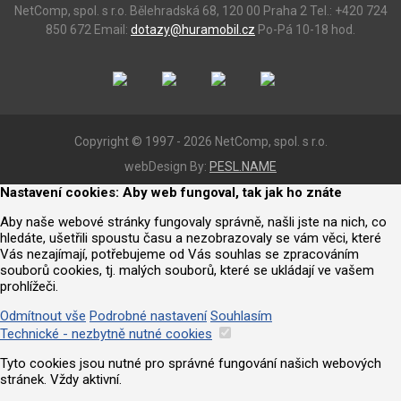
NetComp, spol. s r.o.
Bělehradská 68, 120 00 Praha 2
Tel.: +420 724
850 672
Email:
dotazy@huramobil.cz
Po-Pá 10-18 hod.
Copyright © 1997 - 2026 NetComp, spol. s r.o.
webDesign By:
PESL.NAME
Nastavení cookies: Aby web fungoval, tak jak ho znáte
Aby naše webové stránky fungovaly správně, našli jste na nich, co
hledáte, ušetřili spoustu času a nezobrazovaly se vám věci, které
Vás nezajímají, potřebujeme od Vás souhlas se zpracováním
souborů cookies, tj. malých souborů, které se ukládají ve vašem
prohlížeči.
Odmítnout vše
Podrobné nastavení
Souhlasím
Technické - nezbytně nutné cookies
Tyto cookies jsou nutné pro správné fungování našich webových
stránek. Vždy aktivní.