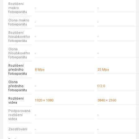
Rozlišení
makro
-
-
fotoaparátu
Clona makro
-
-
fotoaparátu
Rozlišení
hloubkového
-
-
fotoaparátu
Clona
hloubkového
-
-
fotoaparátu
Rozlišení
předního
8 Mpx
25 Mpx
fotoaparátu
Clona
předního
-
f/2.0
fotoaparátu
Rozlišení
1920 × 1080
3840 × 2160
videa
Podporovaná
rozlišení
-
-
videa
Zaostřování
-
-