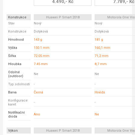
4.490,- Kč
7.789,- Kč
Konstrukce
Huawei P Smart 2018
Motorola One Vis
Stav
Nový
Nový
Konstrukce
Dotyková
Dotyková
Hmotnost
143 g
181 g
Výška
150.1 mm
160,1 mm
Šířka
72.05 mm
71,2 mm
Hloubka
7.45 mm
8,7 mm
Odolné
Ne
Ne
(outdoor)
Typ odolnosti
-
-
Barva
Černá
Hnědá
Konfigurace
-
-
karet
Notifikační
Ano
Ne
dioda
Výkon
Huawei P Smart 2018
Motorola One Vis