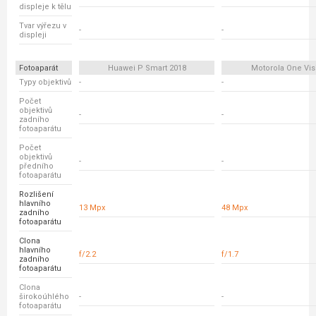
displeje k tělu
Tvar výřezu v
-
-
displeji
Fotoaparát
Huawei P Smart 2018
Motorola One Vis
Typy objektivů
-
-
Počet
objektivů
-
-
zadního
fotoaparátu
Počet
objektivů
-
-
předního
fotoaparátu
Rozlišení
hlavního
13 Mpx
48 Mpx
zadního
fotoaparátu
Clona
hlavního
f/2.2
f/1.7
zadního
fotoaparátu
Clona
širokoúhlého
-
-
fotoaparátu