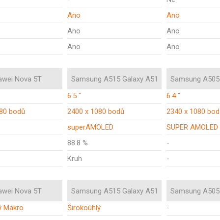
Ano
Ano
Ano
Ano
Ano
Ano
awei Nova 5T
Samsung A515 Galaxy A51
Samsung A505 
6.5 "
6.4 "
080 bodů
2400 x 1080 bodů
2340 x 1080 bod
superAMOLED
SUPER AMOLED
88.8 %
-
Kruh
-
awei Nova 5T
Samsung A515 Galaxy A51
Samsung A505 
ý Makro
Širokoúhlý
-