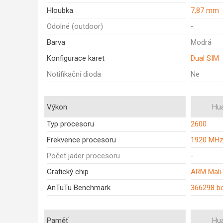
Hloubka
7,87 mm
Odolné (outdoor)
-
Barva
Modrá
Konfigurace karet
Dual SIM
Notifikační dioda
Ne
Výkon
Hu
Typ procesoru
2600
Frekvence procesoru
1920 MH
Počet jader procesoru
-
Grafický chip
ARM Mali
AnTuTu Benchmark
366298 b
Paměť
Hu