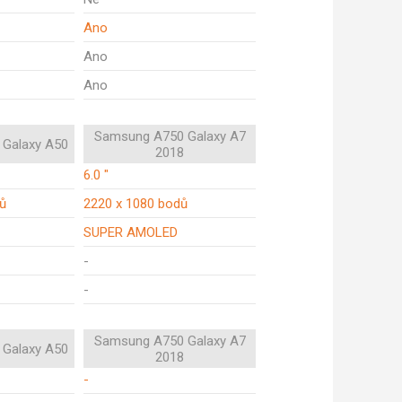
Ano
Ano
Ano
Samsung A750 Galaxy A7
Galaxy A50
2018
6.0 "
ů
2220 x 1080 bodů
SUPER AMOLED
-
-
Samsung A750 Galaxy A7
Galaxy A50
2018
-