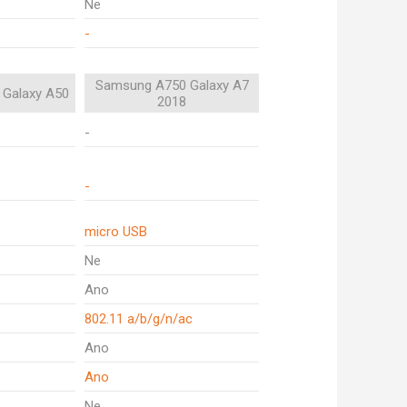
Ne
-
Samsung A750 Galaxy A7
Galaxy A50
2018
-
-
micro USB
Ne
Ano
802.11 a/b/g/n/ac
Ano
Ano
Ne