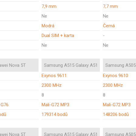
7,9 mm
7,7 mm
Ne
Ne
Modrá
Černá
Dual SIM + karta
-
Ne
Ne
awei Nova 5T
Samsung A515 Galaxy A51
Samsung A505 
Exynos 9611
Exynos 9610
z
2300 MHz
2300 MHz
8
8
-G76
Mali-G72 MP3
Mali-G72 MP3
odů
179314 bodů
148206 bodů
awei Nova 5T
Samsung A515 Galaxy A51
Samsung A505 