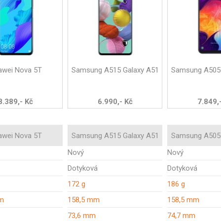
awei Nova 5T
Samsung A515 Galaxy A51
Samsung A505 
8.389,- Kč
6.990,- Kč
7.849,
awei Nova 5T
Samsung A515 Galaxy A51
Samsung A505 
Nový
Nový
Dotyková
Dotyková
172 g
186 g
m
158,5 mm
158,5 mm
73,6 mm
74,7 mm