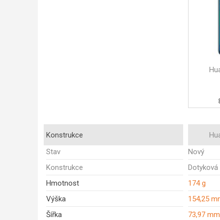
Hu
Konstrukce
Hu
Stav
Nový
Konstrukce
Dotyková
Hmotnost
174 g
Výška
154,25 m
Šířka
73,97 mm