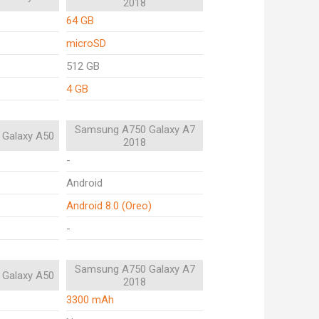
2018
64 GB
microSD
512 GB
4 GB
Samsung A750 Galaxy A7
Galaxy A50
2018
-
Android
Android 8.0 (Oreo)
-
Samsung A750 Galaxy A7
Galaxy A50
2018
3300 mAh