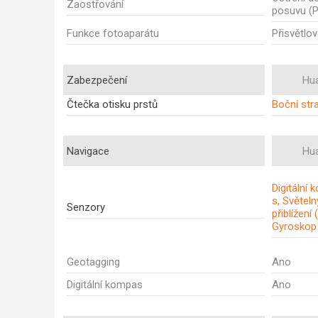
Zaostřování
posuvu (
Funkce fotoaparátu
Přisvětlov
Zabezpečení
Hu
Čtečka otisku prstů
Boční str
Navigace
Hu
Digitální
s, Světel
Senzory
přiblížení 
Gyroskop
Geotagging
Ano
Digitální kompas
Ano