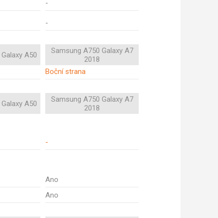
-
-
Samsung A750 Galaxy A7
Galaxy A50
2018
Boční strana
Samsung A750 Galaxy A7
Galaxy A50
2018
-
Ano
Ano