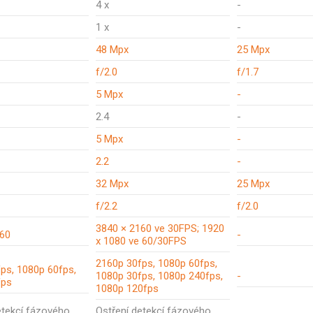
4 x
-
1 x
-
48 Mpx
25 Mpx
f/2.0
f/1.7
5 Mpx
-
2.4
-
5 Mpx
-
2.2
-
32 Mpx
25 Mpx
f/2.2
f/2.0
3840 × 2160 ve 30FPS; 1920
160
-
x 1080 ve 60/30FPS
2160p 30fps, 1080p 60fps,
ps, 1080p 60fps,
1080p 30fps, 1080p 240fps,
-
fps
1080p 120fps
etekcí fázového
Ostření detekcí fázového