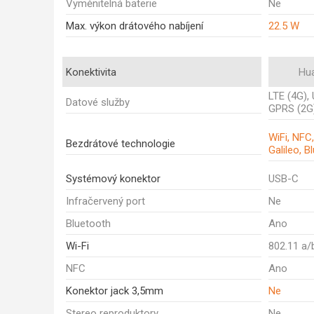
Vyměnitelná baterie
Ne
Max. výkon drátového nabíjení
22.5 W
Konektivita
Hu
LTE (4G)
Datové služby
GPRS (2G
WiFi, NFC
Bezdrátové technologie
Galileo, B
Systémový konektor
USB-C
Infračervený port
Ne
Bluetooth
Ano
Wi-Fi
802.11 a/
NFC
Ano
Konektor jack 3,5mm
Ne
Stereo reproduktory
Ne