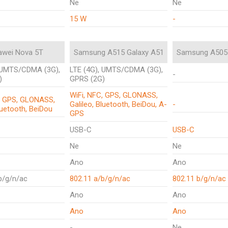
Ne
Ne
15 W
-
awei Nova 5T
Samsung A515 Galaxy A51
Samsung A505 
, UMTS/CDMA (3G),
LTE (4G), UMTS/CDMA (3G),
-
)
GPRS (2G)
WiFi, NFC, GPS, GLONASS,
, GPS, GLONASS,
Galileo, Bluetooth, BeiDou, A-
-
luetooth, BeiDou
GPS
USB-C
USB-C
Ne
Ne
Ano
Ano
b/g/n/ac
802.11 a/b/g/n/ac
802.11 b/g/n/ac
Ano
Ano
Ano
Ano
-
Ne