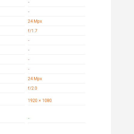
-
-
24 Mpx
f/1.7
-
-
-
-
24 Mpx
f/2.0
1920 × 1080
-