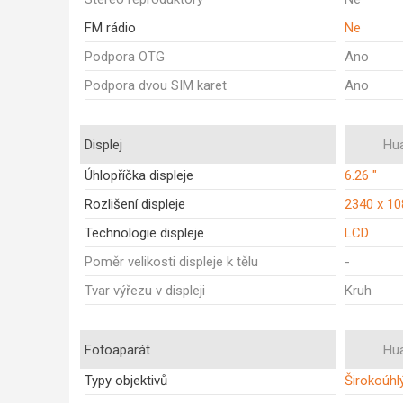
FM rádio
Ne
Podpora OTG
Ano
Podpora dvou SIM karet
Ano
Displej
Hu
Úhlopříčka displeje
6.26 "
Rozlišení displeje
2340 x 1
Technologie displeje
LCD
Poměr velikosti displeje k tělu
-
Tvar výřezu v displeji
Kruh
Fotoaparát
Hu
Typy objektivů
Širokoúhl