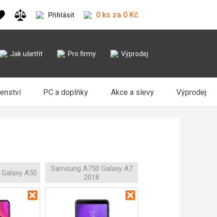
0 ks za 0 Kč
Přihlásit
Jak ušetřit
Pro firmy
Výprodej
šenství
PC a doplňky
Akce a slevy
Výprodej
Samsung A750 Galaxy A7
Galaxy A50
2018