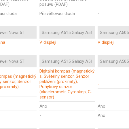
-
PDAF)
posuvu (PDAF)
ací dioda
Přisvětlovací dioda
-
awei Nova 5T
Samsung A515 Galaxy A51
Samsung A505 
ana
V displeji
V displeji
awei Nova 5T
Samsung A515 Galaxy A51
Samsung A505 
Digitální kompas (magnetický
 kompas (magnetický
s, Světelný senzor, Senzor
ný senzor, Senzor
přiblížení (proximity),
-
(proximity),
Pohybový senzor
(akcelerometr, Gyroskop, G-
senzor)
Ano
Ano
-
Ano