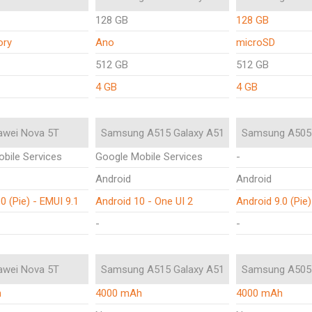
128 GB
128 GB
ory
Ano
microSD
512 GB
512 GB
4 GB
4 GB
awei Nova 5T
Samsung A515 Galaxy A51
Samsung A505 
bile Services
Google Mobile Services
-
Android
Android
0 (Pie) - EMUI 9.1
Android 10 - One UI 2
Android 9.0 (Pie)
-
-
awei Nova 5T
Samsung A515 Galaxy A51
Samsung A505 
h
4000 mAh
4000 mAh