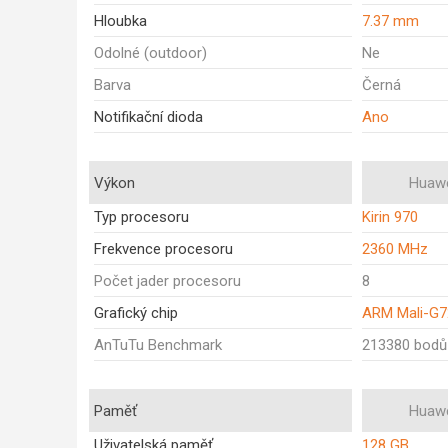
Hloubka
7.37 mm
Odolné (outdoor)
Ne
Barva
Černá
Notifikační dioda
Ano
Výkon
Huawe
Typ procesoru
Kirin 970
Frekvence procesoru
2360 MHz
Počet jader procesoru
8
Grafický chip
ARM Mali-G
AnTuTu Benchmark
213380 bodů
Paměť
Huawe
Uživatelská paměť
128 GB