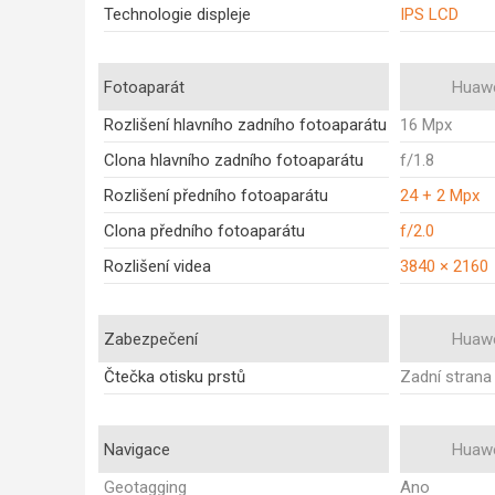
Technologie displeje
IPS LCD
Fotoaparát
Huawe
Rozlišení hlavního zadního fotoaparátu
16 Mpx
Clona hlavního zadního fotoaparátu
f/1.8
Rozlišení předního fotoaparátu
24 + 2 Mpx
Clona předního fotoaparátu
f/2.0
Rozlišení videa
3840 × 2160
Zabezpečení
Huawe
Čtečka otisku prstů
Zadní strana
Navigace
Huawe
Geotagging
Ano