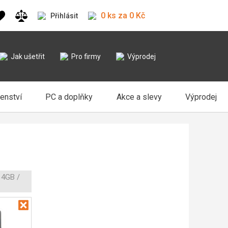
0 ks za 0 Kč
Přihlásit
Jak ušetřit
Pro firmy
Výprodej
šenství
PC a doplňky
Akce a slevy
Výprodej
 4GB /