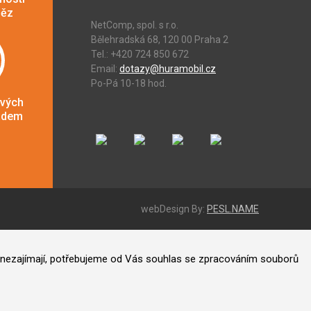
něz
NetComp, spol. s r.o.
Bělehradská 68, 120 00 Praha 2
Tel.: +420 724 850 672
Email:
dotazy@huramobil.cz
Po-Pá 10-18 hod.
ových
adem
webDesign By:
PESL.NAME
ás nezajímají, potřebujeme od Vás souhlas se zpracováním souborů