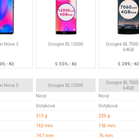
i Nova 3
Doogee BL12000
Doogee BL7000
64GB
90,- Kč
5.559,- Kč
5.289,- K
Doogee BL7000
i Nova 3
Doogee BL12000
64GB
Nový
Nový
Dotyková
Dotyková
313 g
220 g
162 mm
156 mm
74.7 mm
76 mm