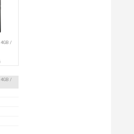
 4GB /
č
 4GB /