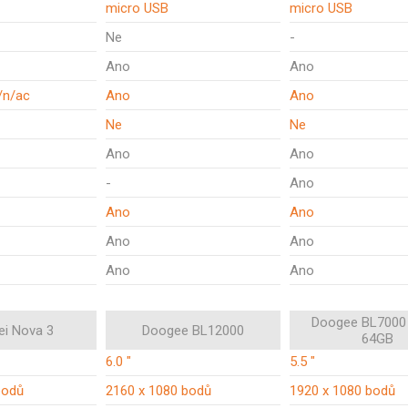
micro USB
micro USB
Ne
-
Ano
Ano
/n/ac
Ano
Ano
Ne
Ne
Ano
Ano
-
Ano
Ano
Ano
Ano
Ano
Ano
Ano
Doogee BL7000
i Nova 3
Doogee BL12000
64GB
6.0 "
5.5 "
bodů
2160 x 1080 bodů
1920 x 1080 bodů