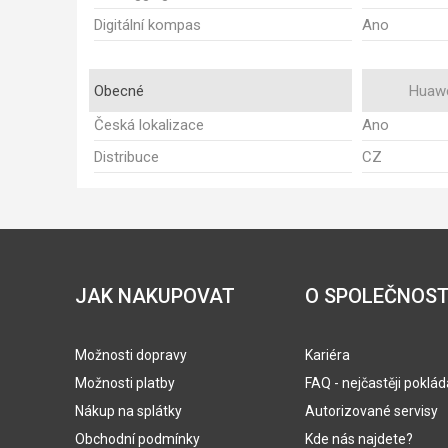
Digitální kompas
Ano
Obecné
Huawe
Česká lokalizace
Ano
Distribuce
CZ
JAK NAKUPOVAT
O SPOLEČNOST
Možnosti dopravy
Kariéra
Možnosti platby
FAQ - nejčastěji poklá
Nákup na splátky
Autorizované servisy
Obchodní podmínky
Kde nás najdete?