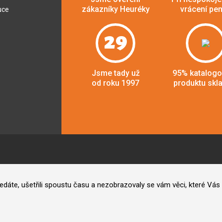
zákazníky Heuréky
vrácení pe
uce
29
Jsme tady už
95% katalog
od roku 1997
produktu skl
hledáte, ušetřili spoustu času a nezobrazovaly se vám věci, které V