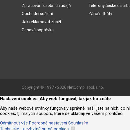
Zpracování osobních údajů
Telefony české distrib
Obchodní sdělení
Záruční lhůty
Jak reklamovat zboží
Cenová poptávka
Copyright © 1997 - 2026 NetComp, spol. s r.o.
Nastavení cookies: Aby web fungoval, tak jak ho znáte
Aby naše webové stránky fungovaly správně, našli jste na nich, co 
cookies, tj. malých souborů, které se ukládají ve vašem prohlížeči.
Odmítnout vše
Podrobné nastavení
Souhlasím
Technické - nezbytně nutné cookies