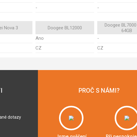
-
-
Doogee BL7000
i Nova 3
Doogee BL12000
64GB
Ano
-
CZ
CZ
I
PROČ S NÁMI?
dané dotazy
Jsme ověření
Při nespokoje