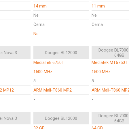
14 mm
11 mm
Ne
Ne
Černá
Černá
Ne
-
Doogee BL7000
i Nova 3
Doogee BL12000
64GB
MediaTek 6750T
Mediatek MT6750T
1500 MHz
1500 MHz
8
8
72 MP12
ARM Mali-T860 MP2
ARM Mali-T860 MP
-
-
Doogee BL7000
i Nova 3
Doogee BL12000
64GB
32 GB
64 GB