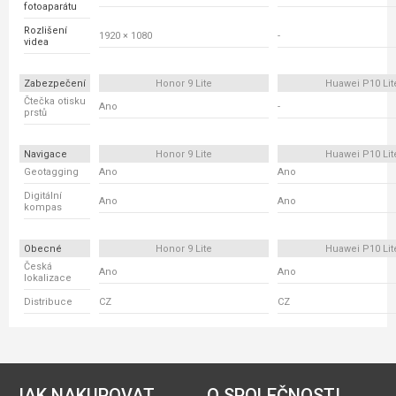
fotoaparátu
Rozlišení
1920 × 1080
-
videa
Zabezpečení
Honor 9 Lite
Huawei P10 Lit
Čtečka otisku
Ano
-
prstů
Navigace
Honor 9 Lite
Huawei P10 Lit
Geotagging
Ano
Ano
Digitální
Ano
Ano
kompas
Obecné
Honor 9 Lite
Huawei P10 Lit
Česká
Ano
Ano
lokalizace
Distribuce
CZ
CZ
JAK NAKUPOVAT
O SPOLEČNOSTI