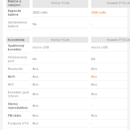
Baterie a
Honor 9 Lite
Huawei P10 Lit
nabíjení
Kapacita
3000 mAh
3000 mAh
baterie
Vyměnitelná
Ne
-
baterie
Konektivita
Honor 9 Lite
Huawei P10 Lit
Systémový
micro USB
micro USB
konektor
Infračervený
Ne
Ne
port
Bluetooth
Ano
Ano
Wi-Fi
Ano
Ano
NFC
Ano
Ano
Konektor jack
Ano
Ano
3,5mm
Stereo
Ano
-
reproduktory
FM rádio
Ano
Ano
Podpora OTG
Ano
-