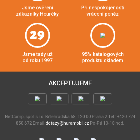
Jsme ověření
Při nespokojenosti
zákazníky Heuréky
vrácení peněz
29
Jsme tady už
95% katalogových
od roku 1997
produktu skladem
AKCEPTUJEME
NetComp, spol. s r.o.
Bělehradská 68, 120 00 Praha 2
Tel.: +420 724
850 672
Email:
dotazy@huramobil.cz
Po-Pá 10-18 hod.