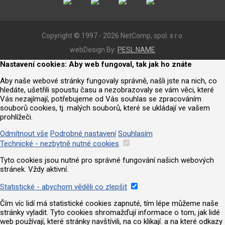
Copyright © 1997 - 2026 NetComp, spol. s r.o.
webDesign By:
PESL.NAME
Nastavení cookies: Aby web fungoval, tak jak ho znáte
Aby naše webové stránky fungovaly správně, našli jste na nich, co
hledáte, ušetřili spoustu času a nezobrazovaly se vám věci, které
Vás nezajímají, potřebujeme od Vás souhlas se zpracováním
souborů cookies, tj. malých souborů, které se ukládají ve vašem
prohlížeči.
Odmítnout vše
Podrobné nastavení
Souhlasím
Technické - nezbytně nutné cookies
Tyto cookies jsou nutné pro správné fungování našich webových
stránek. Vždy aktivní.
Statistické - abychom věděli co zlepšit
Čím víc lidí má statistické cookies zapnuté, tím lépe můžeme naše
stránky vyladit. Tyto cookies shromažďují informace o tom, jak lidé
web používají, které stránky navštívili, na co klikají. a na které odkazy