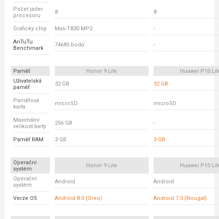
Počet jader
8
8
procesoru
Grafický chip
Mali-T830 MP2
-
AnTuTu
74685 bodů
-
Benchmark
Paměť
Honor 9 Lite
Huawei P10 Lit
Uživatelská
32 GB
32 GB
paměť
Paměťová
microSD
microSD
karta
Maximální
256 GB
-
velikost karty
Paměť RAM
3 GB
3 GB
Operační
Honor 9 Lite
Huawei P10 Lit
systém
Operační
Android
Android
systém
Verze OS
Android 8.0 (Oreo)
Android 7.0 (Nougat)