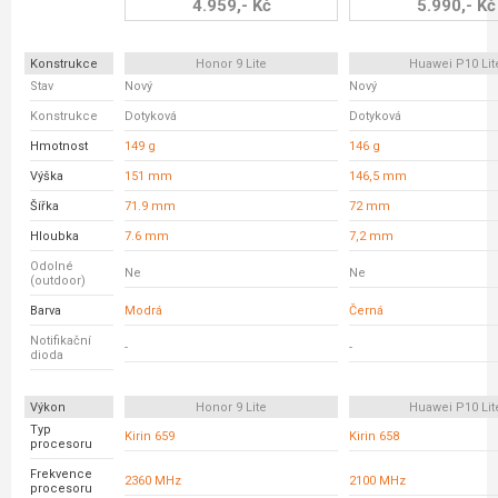
4.959,- Kč
5.990,- Kč
Konstrukce
Honor 9 Lite
Huawei P10 Lit
Stav
Nový
Nový
Konstrukce
Dotyková
Dotyková
Hmotnost
149 g
146 g
Výška
151 mm
146,5 mm
Šířka
71.9 mm
72 mm
Hloubka
7.6 mm
7,2 mm
Odolné
Ne
Ne
(outdoor)
Barva
Modrá
Černá
Notifikační
-
-
dioda
Výkon
Honor 9 Lite
Huawei P10 Lit
Typ
Kirin 659
Kirin 658
procesoru
Frekvence
2360 MHz
2100 MHz
procesoru