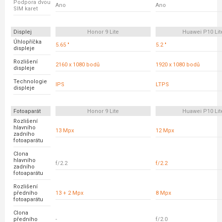
Podpora dvou
Ano
Ano
SIM karet
Displej
Honor 9 Lite
Huawei P10 Lit
Úhlopříčka
5.65 "
5.2 "
displeje
Rozlišení
2160 x 1080 bodů
1920 x 1080 bodů
displeje
Technologie
IPS
LTPS
displeje
Fotoaparát
Honor 9 Lite
Huawei P10 Lit
Rozlišení
hlavního
13 Mpx
12 Mpx
zadního
fotoaparátu
Clona
hlavního
f/2.2
f/2.2
zadního
fotoaparátu
Rozlišení
předního
13 + 2 Mpx
8 Mpx
fotoaparátu
Clona
předního
-
f/2.0