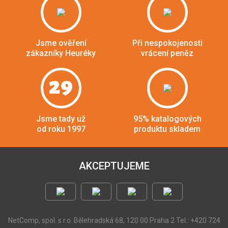
Jsme ověření
Při nespokojenosti
zákazníky Heuréky
vrácení peněz
29
Jsme tady už
95% katalogových
od roku 1997
produktu skladem
AKCEPTUJEME
NetComp, spol. s r.o.
Bělehradská 68, 120 00 Praha 2
Tel.: +420 724