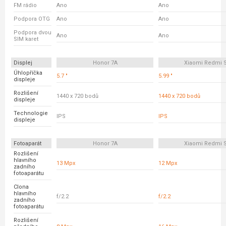
FM rádio
Ano
Ano
Podpora OTG
Ano
Ano
Podpora dvou
Ano
Ano
SIM karet
Displej
Honor 7A
Xiaomi Redmi 
Úhlopříčka
5.7 "
5.99 "
displeje
Rozlišení
1440 x 720 bodů
1440 x 720 bodů
displeje
Technologie
IPS
IPS
displeje
Fotoaparát
Honor 7A
Xiaomi Redmi 
Rozlišení
hlavního
13 Mpx
12 Mpx
zadního
fotoaparátu
Clona
hlavního
f/2.2
f/2.2
zadního
fotoaparátu
Rozlišení