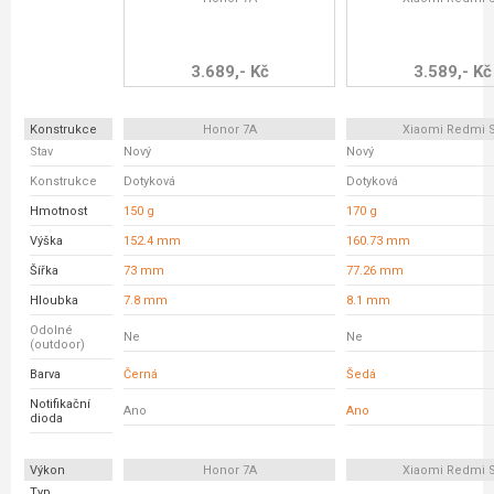
3.689,- Kč
3.589,- Kč
Konstrukce
Honor 7A
Xiaomi Redmi 
Stav
Nový
Nový
Konstrukce
Dotyková
Dotyková
Hmotnost
150 g
170 g
Výška
152.4 mm
160.73 mm
Šířka
73 mm
77.26 mm
Hloubka
7.8 mm
8.1 mm
Odolné
Ne
Ne
(outdoor)
Barva
Černá
Šedá
Notifikační
Ano
Ano
dioda
Výkon
Honor 7A
Xiaomi Redmi 
Typ