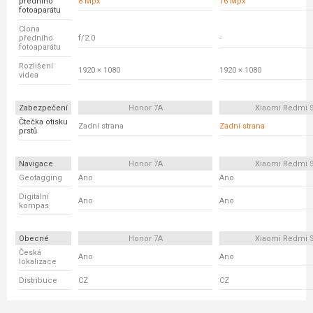
předního
8 Mpx
16 Mpx
fotoaparátu
Clona
předního
f/2.0
-
fotoaparátu
Rozlišení
1920 × 1080
1920 × 1080
videa
Zabezpečení
Honor 7A
Xiaomi Redmi 
Čtečka otisku
Zadní strana
Zadní strana
prstů
Navigace
Honor 7A
Xiaomi Redmi 
Geotagging
Ano
Ano
Digitální
Ano
Ano
kompas
Obecné
Honor 7A
Xiaomi Redmi 
Česká
Ano
Ano
lokalizace
Distribuce
CZ
CZ