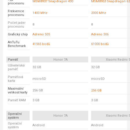
MSM8937 Snapdragon 430
MSM8953 Snapdragon 62
procesoru
Frekvence
1400 MHz
2000 MHz
procesoru
Počet jader
8
8
procesoru
Grafický chip
Adreno 505
Adreno 506
AnTuTu
41565 bodů
61000 bodů
Benchmark
Paměť
Honor 7A
Xiaomi Redmi 
Uživatelská
32 GB
32 GB
paměť
Paměťová
microSD
microSD
karta
Maximální
256 GB
256 GB
velikost karty
Paměť RAM
3 GB
3 GB
Operační
Honor 7A
Xiaomi Redmi 
systém
Operační
Android
Android
systém