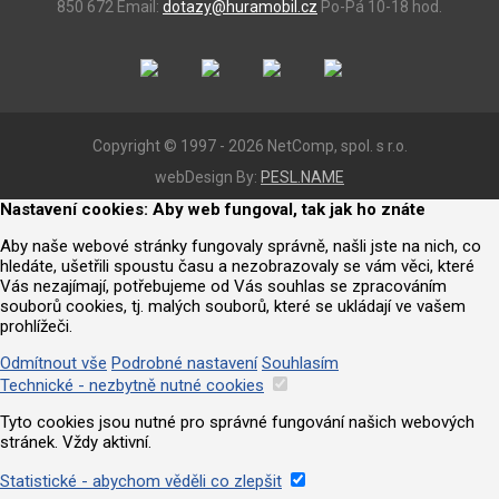
850 672
Email:
dotazy@huramobil.cz
Po-Pá 10-18 hod.
Copyright © 1997 - 2026 NetComp, spol. s r.o.
webDesign By:
PESL.NAME
Nastavení cookies: Aby web fungoval, tak jak ho znáte
Aby naše webové stránky fungovaly správně, našli jste na nich, co
hledáte, ušetřili spoustu času a nezobrazovaly se vám věci, které
Vás nezajímají, potřebujeme od Vás souhlas se zpracováním
souborů cookies, tj. malých souborů, které se ukládají ve vašem
prohlížeči.
Odmítnout vše
Podrobné nastavení
Souhlasím
Technické - nezbytně nutné cookies
Tyto cookies jsou nutné pro správné fungování našich webových
stránek. Vždy aktivní.
Statistické - abychom věděli co zlepšit