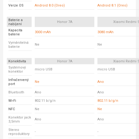
Verze OS
Android 8.0 (Oreo)
Android 8.1 (Oreo)
Baterie a
Honor 7A
Xiaomi Redmi 
nabíjení
Kapacita
3000 mAh
3080 mAh
baterie
Vyměnitelná
Ne
Ne
baterie
Konektivita
Honor 7A
Xiaomi Redmi 
Systémový
micro USB
micro USB
konektor
Infračervený
Ne
Ano
port
Bluetooth
Ano
Ano
Wi-Fi
802.11 b/g/n
802.11 b/g/n
NFC
Ne
Ne
Konektor jack
Ano
Ano
3,5mm
Stereo
-
-
reproduktory