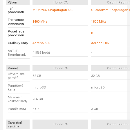
Výkon
Honor 7A
Xiaomi Redmi 
Typ
MSM8937 Snapdragon 430
Qualcomm Snapdragon 
procesoru
Frekvence
1400 MHz
1800 MHz
procesoru
Počet jader
8
8
procesoru
Grafický chip
Adreno 505
Adreno 506
AnTuTu
41565 bodů
-
Benchmark
Paměť
Honor 7A
Xiaomi Redmi 
Uživatelská
32 GB
32 GB
paměť
Paměťová
microSD
microSD
karta
Maximální
256 GB
-
velikost karty
Paměť RAM
3 GB
3 GB
Operační
Honor 7A
Xiaomi Redmi 
systém