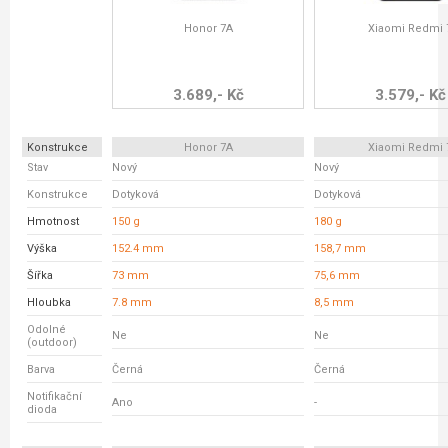
Honor 7A
Xiaomi Redmi 
3.689,- Kč
3.579,- Kč
Konstrukce
Honor 7A
Xiaomi Redmi 
Stav
Nový
Nový
Konstrukce
Dotyková
Dotyková
Hmotnost
150 g
180 g
Výška
152.4 mm
158,7 mm
Šířka
73 mm
75,6 mm
Hloubka
7.8 mm
8,5 mm
Odolné
Ne
Ne
(outdoor)
Barva
Černá
Černá
Notifikační
Ano
-
dioda