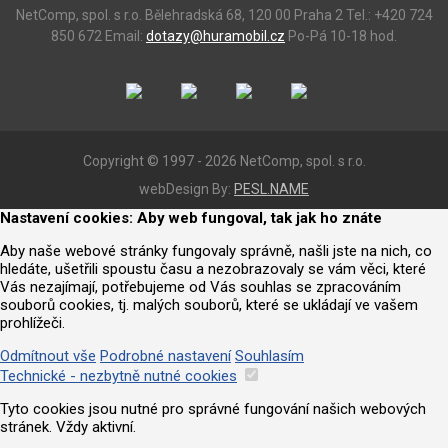
NetComp, spol. s r.o.
Bělehradská 68, 120 00 Praha 2
Tel.: +420 724
850 672
Email:
dotazy@huramobil.cz
Po-Pá 10-18 hod.
Copyright © 1997 - 2026 NetComp, spol. s r.o.
webDesign By:
PESL.NAME
Nastavení cookies: Aby web fungoval, tak jak ho znáte
Aby naše webové stránky fungovaly správně, našli jste na nich, co
hledáte, ušetřili spoustu času a nezobrazovaly se vám věci, které
Vás nezajímají, potřebujeme od Vás souhlas se zpracováním
souborů cookies, tj. malých souborů, které se ukládají ve vašem
prohlížeči.
Odmítnout vše
Podrobné nastavení
Souhlasím
Technické - nezbytně nutné cookies
Tyto cookies jsou nutné pro správné fungování našich webových
stránek. Vždy aktivní.