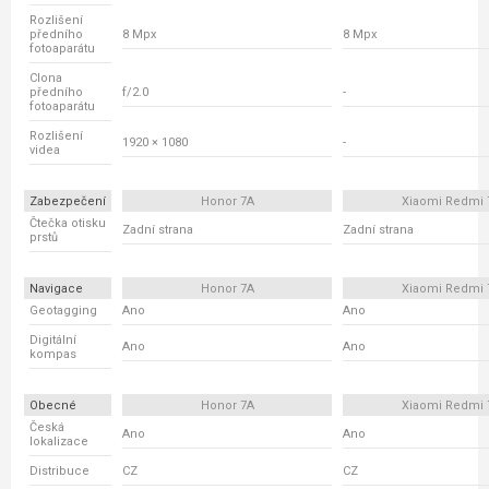
Rozlišení
předního
8 Mpx
8 Mpx
fotoaparátu
Clona
předního
f/2.0
-
fotoaparátu
Rozlišení
1920 × 1080
-
videa
Zabezpečení
Honor 7A
Xiaomi Redmi 
Čtečka otisku
Zadní strana
Zadní strana
prstů
Navigace
Honor 7A
Xiaomi Redmi 
Geotagging
Ano
Ano
Digitální
Ano
Ano
kompas
Obecné
Honor 7A
Xiaomi Redmi 
Česká
Ano
Ano
lokalizace
Distribuce
CZ
CZ