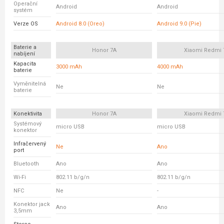
Operační
Android
Android
systém
Verze OS
Android 8.0 (Oreo)
Android 9.0 (Pie)
Baterie a
Honor 7A
Xiaomi Redmi 
nabíjení
Kapacita
3000 mAh
4000 mAh
baterie
Vyměnitelná
Ne
Ne
baterie
Konektivita
Honor 7A
Xiaomi Redmi 
Systémový
micro USB
micro USB
konektor
Infračervený
Ne
Ano
port
Bluetooth
Ano
Ano
Wi-Fi
802.11 b/g/n
802.11 b/g/n
NFC
Ne
-
Konektor jack
Ano
Ano
3,5mm