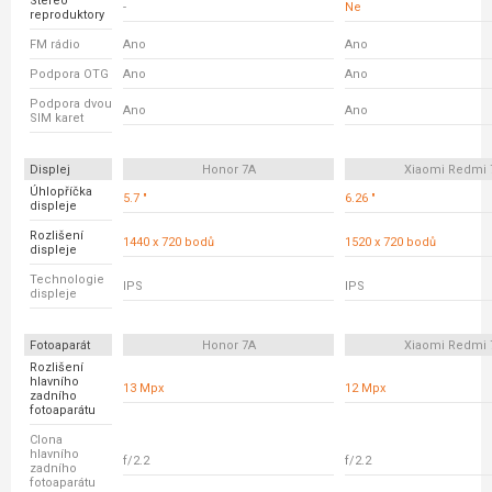
Stereo
-
Ne
reproduktory
FM rádio
Ano
Ano
Podpora OTG
Ano
Ano
Podpora dvou
Ano
Ano
SIM karet
Displej
Honor 7A
Xiaomi Redmi 
Úhlopříčka
5.7 "
6.26 "
displeje
Rozlišení
1440 x 720 bodů
1520 x 720 bodů
displeje
Technologie
IPS
IPS
displeje
Fotoaparát
Honor 7A
Xiaomi Redmi 
Rozlišení
hlavního
13 Mpx
12 Mpx
zadního
fotoaparátu
Clona
hlavního
f/2.2
f/2.2
zadního
fotoaparátu