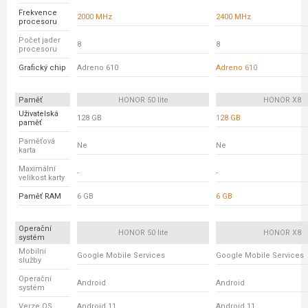
Frekvence
2000 MHz
2400 MHz
procesoru
Počet jader
8
8
procesoru
Grafický chip
Adreno 610
Adreno 610
Paměť
HONOR 50 lite
HONOR X8
Uživatelská
128 GB
128 GB
paměť
Paměťová
Ne
Ne
karta
Maximální
-
-
velikost karty
Paměť RAM
6 GB
6 GB
Operační
HONOR 50 lite
HONOR X8
systém
Mobilní
Google Mobile Services
Google Mobile Services
služby
Operační
Android
Android
systém
Verze OS
Android 11
Android 11