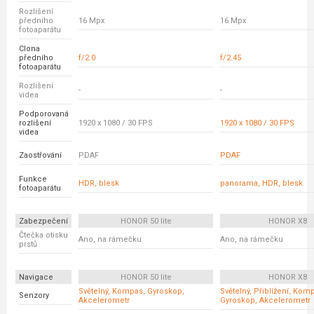
Rozlišení
předního
16 Mpx
16 Mpx
fotoaparátu
Clona
předního
f/2.0
f/2.45
fotoaparátu
Rozlišení
-
-
videa
Podporovaná
rozlišení
1920 x 1080 / 30 FPS
1920 x 1080 / 30 FPS
videa
Zaostřování
PDAF
PDAF
Funkce
HDR, blesk
panorama, HDR, blesk
fotoaparátu
Zabezpečení
HONOR 50 lite
HONOR X8
Čtečka otisku
Ano, na rámečku
Ano, na rámečku
prstů
Navigace
HONOR 50 lite
HONOR X8
Světelný, Kompas, Gyroskop,
Světelný, Přiblížení, Kom
Senzory
Akcelerometr
Gyroskop, Akcelerometr