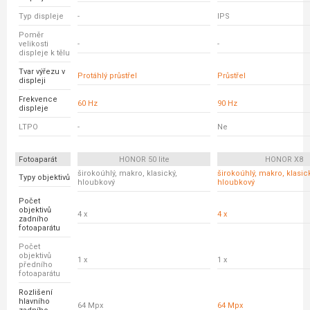
Typ displeje
-
IPS
Poměr
velikosti
-
-
displeje k tělu
Tvar výřezu v
Protáhlý průstřel
Průstřel
displeji
Frekvence
60 Hz
90 Hz
displeje
LTPO
-
Ne
Fotoaparát
HONOR 50 lite
HONOR X8
širokoúhlý, makro, klasický,
širokoúhlý, makro, klasick
Typy objektivů
hloubkový
hloubkový
Počet
objektivů
4 x
4 x
zadního
fotoaparátu
Počet
objektivů
1 x
1 x
předního
fotoaparátu
Rozlišení
hlavního
64 Mpx
64 Mpx