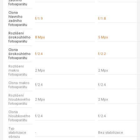
zadního
fotoaparátu
Clona
hlavního
f/1.9
f/1.8
zadního
fotoaparátu
Rozlišení
širokoúhlého
8 Mpx
5 Mpx
fotoaparátu
Clona
širokoúhlého
f/2.4
f/2.2
fotoaparátu
Rozlišení
makro
2 Mpx
2 Mpx
fotoaparátu
Clona makro
f/2.4
f/2.4
fotoaparátu
Rozlišení
hloubkového
2 Mpx
2 Mpx
fotoaparátu
Clona
hloubkového
f/2.4
f/2.4
fotoaparátu
Typ
stabilizace
-
Bez stabilizace
obrazu