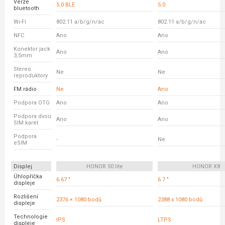
Verze
5.0 BLE
5.0
bluetooth
Wi-Fi
802.11 a/b/g/n/ac
802.11 a/b/g/n/ac
NFC
Ano
Ano
Konektor jack
Ano
Ano
3,5mm
Stereo
Ne
Ne
reproduktory
FM rádio
Ne
Ano
Podpora OTG
Ano
Ano
Podpora dvou
Ano
Ano
SIM karet
Podpora
-
Ne
eSIM
Displej
HONOR 50 lite
HONOR X8
Úhlopříčka
6.67 "
6.7 "
displeje
Rozlišení
2376 × 1080 bodů
2388 x 1080 bodů
displeje
Technologie
IPS
LTPS
displeje