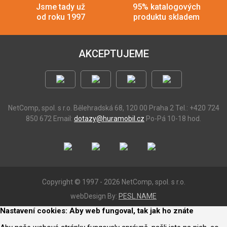
Jsme tady už
95% katalogových
od roku 1997
produktu skladem
AKCEPTUJEME
NetComp, spol. s r.o.
Bělehradská 68, 120 00 Praha 2
Tel.: +420 724
850 672
Email:
dotazy@huramobil.cz
Po-Pá 10-18 hod.
Copyright © 1997 - 2026 NetComp, spol. s r.o.
webDesign By:
PESL.NAME
Nastavení cookies: Aby web fungoval, tak jak ho znáte