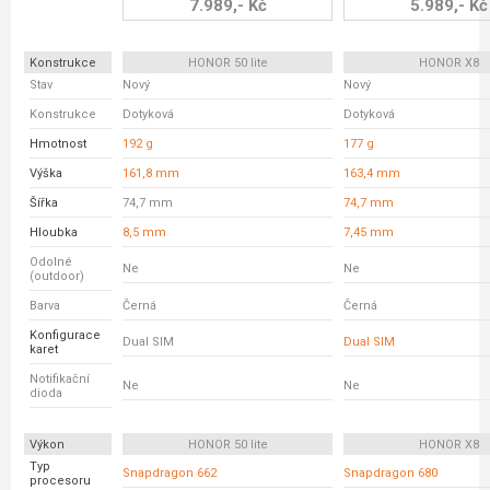
7.989,- Kč
5.989,- Kč
Konstrukce
HONOR 50 lite
HONOR X8
Stav
Nový
Nový
Konstrukce
Dotyková
Dotyková
Hmotnost
192 g
177 g
Výška
161,8 mm
163,4 mm
Šířka
74,7 mm
74,7 mm
Hloubka
8,5 mm
7,45 mm
Odolné
Ne
Ne
(outdoor)
Barva
Černá
Černá
Konfigurace
Dual SIM
Dual SIM
karet
Notifikační
Ne
Ne
dioda
Výkon
HONOR 50 lite
HONOR X8
Typ
Snapdragon 662
Snapdragon 680
procesoru