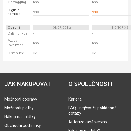
Geotagging
Ano
Ano
Digitální
Ano
Ano
kompas
Obecné
HONOR 50 lite
HONOR X8
Další funkce
-
-
Česká
Ano
Ano
lokalizace
Distribuce
CZ
CZ
JAK NAKUPOVAT
O SPOLEČNOSTI
Možnosti dopravy
Kariéra
Možnosti platby
FAQ - nejčastěji pokládané
dotazy
Nákup na splátky
Autorizované servisy
Obchodní podmínky
Kde nás najdete?