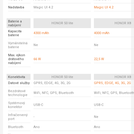
Nadstavba
Magic UI 4.2
Magic UI 4.2
Baterie a
HONOR 50 lite
HONOR X8
nabíjení
Kapacita
4300 mAh
4000 mAh
baterie
Vyměnitelná
Ne
Ne
baterie
Max. výkon
drátového
66 W
22,5 W
nabíjení
Konektivita
HONOR 50 lite
HONOR X8
Datové služby
GPRS, EDGE, 4G, 3G, 2G
GPRS, EDGE, 4G, 3G, 2G
Bezdrátové
WiFi, NFC, GPS, Bluetooth
WiFi, NFC, GPS, Bluetoot
technologie
Systémový
USB-C
USB-C
konektor
Infračervený
-
Ne
port
Bluetooth
Ano
Ano