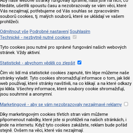
Aby naše webové stránky fungovaly správně, našli jste na nich, co
hledáte, ušetřili spoustu času a nezobrazovaly se vám věci, které
Vás nezajímají, potřebujeme od Vás souhlas se zpracováním
souborů cookies, tj. malých souborů, které se ukládají ve vašem
prohlížeči.
Odmítnout vše
Podrobné nastavení
Souhlasím
Technické - nezbytně nutné cookies
Tyto cookies jsou nutné pro správné fungování našich webových
stránek. Vždy aktivní.
Statistické - abychom věděli co zlepšit
Čím víc lidí má statistické cookies zapnuté, tím lépe můžeme naše
stránky vyladit. Tyto cookies shromažďují informace o tom, jak lidé
web používají, které stránky navštívili, na co klikají. a na které odkazy
jsi klikla. Všechny informace, které soubory cookie shromažďují,
jsou souhrnné a anonymní.
Marketingové - aby se vám nezobrazovaly nezajímavé reklamy
Díky marketingovým cookies třetích stran vám můžeme
připomenout nabídky, které jste si prohlíželi na našich stránkách, i
jinde na internetu. Když tyto cookies zakážete, reklam bude pořád
stejně. Ovšem na věci, které vás nezajímají.