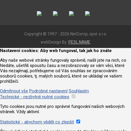
Copyright © 1997 - 2026 NetComp, spol. s r.o.
webDesign By:
PESL.NAME
Nastavení cookies: Aby web fungoval, tak jak ho znáte
Aby naše webové stránky fungovaly správně, našli jste na nich, co
hledáte, ušetřili spoustu času a nezobrazovaly se vám věci, které
Vás nezajímají, potřebujeme od Vás souhlas se zpracováním
souborů cookies, tj. malých souborů, které se ukládají ve vašem
prohlížeči.
Odmítnout vše
Podrobné nastavení
Souhlasím
Technické - nezbytně nutné cookies
Tyto cookies jsou nutné pro správné fungování našich webových
stránek. Vždy aktivní.
Statistické - abychom věděli co zlepšit