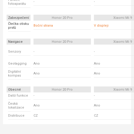
-
-
fotoaparátu
Zabezpečení
Honor 20 Pro
Xiaomi Mi 9
Čtečka otisku
Boční strana
V displeji
prstů
Navigace
Honor 20 Pro
Xiaomi Mi 9
Senzory
-
-
Geotagging
Ano
Ano
Digitální
Ano
Ano
kompas
Obecné
Honor 20 Pro
Xiaomi Mi 9
Další funkce
-
-
Česká
Ano
Ano
lokalizace
Distribuce
CZ
CZ