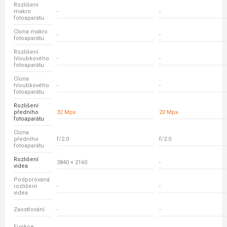
Rozlišení
makro
-
-
fotoaparátu
Clona makro
-
-
fotoaparátu
Rozlišení
hloubkového
-
-
fotoaparátu
Clona
hloubkového
-
-
fotoaparátu
Rozlišení
předního
32 Mpx
20 Mpx
fotoaparátu
Clona
předního
f/2.0
f/2.0
fotoaparátu
Rozlišení
3840 × 2160
-
videa
Podporovaná
rozlišení
-
-
videa
Zaostřování
-
-
Funkce