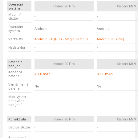
Operační
Honor 20 Pro
Xiaomi Mi 9
systém
Mobilní
-
-
služby
Operační
Android
Android
systém
Verze OS
Android 9.0 (Pie) - Magic UI 2.1.0
Android 9.0 (Pie)
Nadstavba
-
-
Baterie a
Honor 20 Pro
Xiaomi Mi 9
nabíjení
Kapacita
4000 mAh
3300 mAh
baterie
Vyměnitelná
Ne
Ne
baterie
Max. výkon
drátového
-
-
nabíjení
Konektivita
Honor 20 Pro
Xiaomi Mi 9
Datové služby
-
-
Bezdrátové