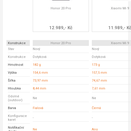
Honor 20 Pro
Xiaomi Mi 9
12.989,- Kč
11.989,- K
Konstrukce
Honor 20 Pro
Xiaomi Mi 9
Stav
Nový
Nový
Konstrukce
Dotyková
Dotyková
Hmotnost
182 g
173 g
Výška
154,6 mm
157,5 mm
Šířka
73,97 mm
74,67 mm
Hloubka
8,44 mm
7,61 mm
Odolné
Ne
Ne
(outdoor)
Barva
Fialová
Černá
Konfigurace
-
-
karet
Notifikační
Ne
Ano