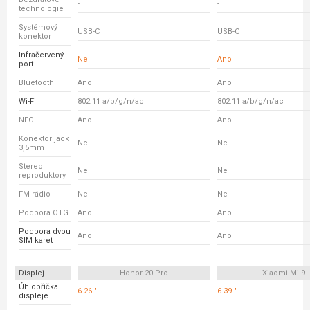
-
-
technologie
Systémový
USB-C
USB-C
konektor
Infračervený
Ne
Ano
port
Bluetooth
Ano
Ano
Wi-Fi
802.11 a/b/g/n/ac
802.11 a/b/g/n/ac
NFC
Ano
Ano
Konektor jack
Ne
Ne
3,5mm
Stereo
Ne
Ne
reproduktory
FM rádio
Ne
Ne
Podpora OTG
Ano
Ano
Podpora dvou
Ano
Ano
SIM karet
Displej
Honor 20 Pro
Xiaomi Mi 9
Úhlopříčka
6.26 "
6.39 "
displeje