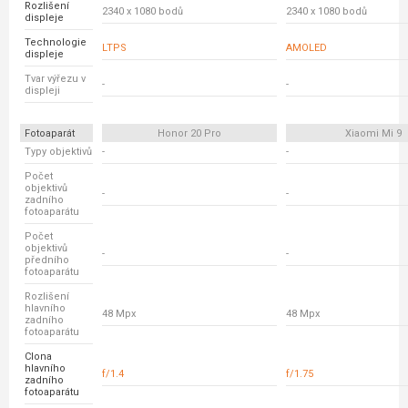
Rozlišení
2340 x 1080 bodů
2340 x 1080 bodů
displeje
Technologie
LTPS
AMOLED
displeje
Tvar výřezu v
-
-
displeji
Fotoaparát
Honor 20 Pro
Xiaomi Mi 9
Typy objektivů
-
-
Počet
objektivů
-
-
zadního
fotoaparátu
Počet
objektivů
-
-
předního
fotoaparátu
Rozlišení
hlavního
48 Mpx
48 Mpx
zadního
fotoaparátu
Clona
hlavního
f/1.4
f/1.75
zadního
fotoaparátu