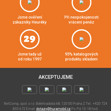
Jsme ověření
Při nespokojenosti
zákazníky Heuréky
vrácení peněz
29
Jsme tady už
95% katalogových
od roku 1997
produktu skladem
AKCEPTUJEME
NetComp, spol. s r.o.
Bělehradská 68, 120 00 Praha 2
Tel.: +420 724
850 672
Email:
dotazy@huramobil.cz
Po-Pá 10-18 hod.