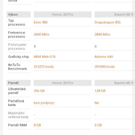
dioda
Výkon
Honor 20 Pro
Xiaomi Mi 9
Typ
Kirin 980
Snapdragon 855
procesoru
Frekvence
2600 MHz
2840 MHz
procesoru
Počet jader
8
8
procesoru
Grafický chip
ARM Mali-G76
Adreno 640
AnTuTu
313372 bodů
391000 bodů
Benchmark
Paměť
Honor 20 Pro
Xiaomi Mi 9
Uživatelská
256 GB
128 GB
paměť
Paměťová
bez podpory
Ne
karta
Maximální
-
-
velikost karty
Paměť RAM
8 GB
6 GB