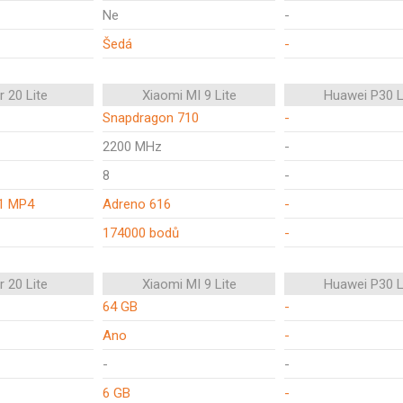
Ne
-
Šedá
-
 20 Lite
Xiaomi MI 9 Lite
Huawei P30 L
Snapdragon 710
-
2200 MHz
-
8
-
1 MP4
Adreno 616
-
174000 bodů
-
 20 Lite
Xiaomi MI 9 Lite
Huawei P30 L
64 GB
-
Ano
-
-
-
6 GB
-