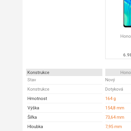
Honor
6.9
Konstrukce
Honor
Stav
Nový
Konstrukce
Dotyková
Hmotnost
164 g
Výška
154,8 mm
Šířka
73,64 mm
Hloubka
7,95 mm