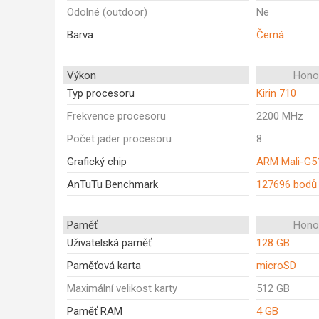
Odolné (outdoor)
Ne
Barva
Černá
Výkon
Honor
Typ procesoru
Kirin 710
Frekvence procesoru
2200 MHz
Počet jader procesoru
8
Grafický chip
ARM Mali-G5
AnTuTu Benchmark
127696 bodů
Paměť
Honor
Uživatelská paměť
128 GB
Paměťová karta
microSD
Maximální velikost karty
512 GB
Paměť RAM
4 GB