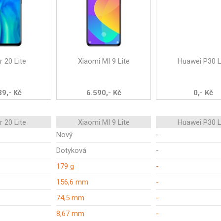
 20 Lite
Xiaomi MI 9 Lite
Huawei P30 L
89,- Kč
6.590,- Kč
0,- Kč
 20 Lite
Xiaomi MI 9 Lite
Huawei P30 L
Nový
-
Dotyková
-
179 g
-
156,6 mm
-
74,5 mm
-
8,67 mm
-