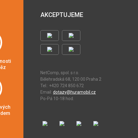
AKCEPTUJEME
nosti
něz
NetComp, spol. s r.o.
Bělehradská 68, 120 00 Praha 2
Tel.: +420 724 850 672
Email:
dotazy@huramobil.cz
Po-Pá 10-18 hod.
ových
adem