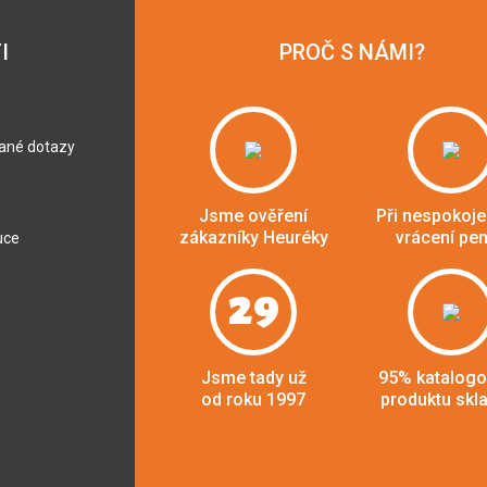
I
PROČ S NÁMI?
dané dotazy
Jsme ověření
Při nespokoje
zákazníky Heuréky
vrácení pe
uce
29
Jsme tady už
95% katalog
od roku 1997
produktu skl