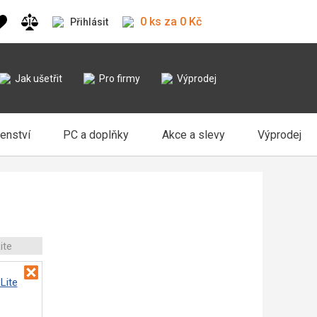
0 ks za 0 Kč
Přihlásit
Jak ušetřit
Pro firmy
Výprodej
šenství
PC a doplňky
Akce a slevy
Výprodej
ite