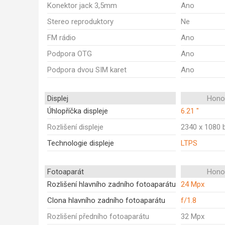
Konektor jack 3,5mm
Ano
Stereo reproduktory
Ne
FM rádio
Ano
Podpora OTG
Ano
Podpora dvou SIM karet
Ano
Displej
Honor
Úhlopříčka displeje
6.21 "
Rozlišení displeje
2340 x 1080 
Technologie displeje
LTPS
Fotoaparát
Honor
Rozlišení hlavního zadního fotoaparátu
24 Mpx
Clona hlavního zadního fotoaparátu
f/1.8
Rozlišení předního fotoaparátu
32 Mpx