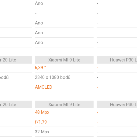
Ano
-
-
-
Ano
-
Ano
-
Ano
-
 20 Lite
Xiaomi MI 9 Lite
Huawei P30 L
6,39 "
-
bodů
2340 x 1080 bodů
-
AMOLED
-
 20 Lite
Xiaomi MI 9 Lite
Huawei P30 L
48 Mpx
-
f/1.79
-
32 Mpx
-