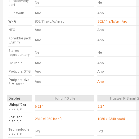
Infračervený
Ne
Ne
port
Bluetooth
Ano
Ano
Wi-Fi
802.11 a/b/g/n/ac
802.11 a/b/g/n/ac
NFC
Ano
Ano
Konektor jack
Ano
Ano
3,5mm
Stereo
Ne
Ne
reproduktory
FM rádio
Ano
Ano
Podpora OTG
Ano
Ano
Podpora dvou
Ano
Ano
SIM karet
Displej
Honor 10 Lite
Huawei P Smart 2
Úhlopříčka
6.21 "
6.2 "
displeje
Rozlišení
2340 x1080 bodů
1080 x 2340 bodů
displeje
Technologie
IPS
IPS
displeje