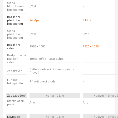
Clona
hloubkového
f/2,4
-
fotoaparátu
Rozlišení
předního
24 Mpx
8 Mpx
fotoaparátu
Clona
předního
f/2.0
f/2.0
fotoaparátu
Rozlišení
1920 × 1080
1920 × 1080
videa
Podporovaná
rozlišení
1080p 60fps 1080p 30fps
-
videa
Ostření detekcí fázového posuvu
Zaostřování
-
(PDAF)
Funkce
Přisvětlovací dioda
-
fotoaparátu
Zabezpečení
Honor 10 Lite
Huawei P Smart 2
Čtečka otisku
Ano
Ano
prstů
Navigace
Honor 10 Lite
Huawei P Smart 2