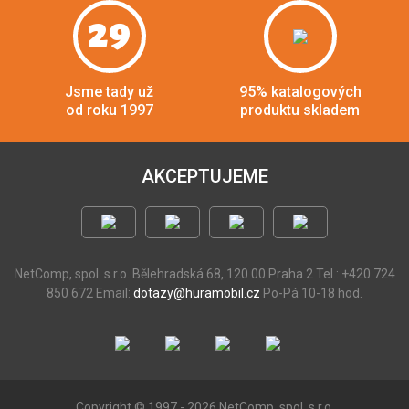
29
Jsme tady už
95% katalogových
od roku 1997
produktu skladem
AKCEPTUJEME
NetComp, spol. s r.o.
Bělehradská 68, 120 00 Praha 2
Tel.: +420 724
850 672
Email:
dotazy@huramobil.cz
Po-Pá 10-18 hod.
Copyright © 1997 - 2026 NetComp, spol. s r.o.