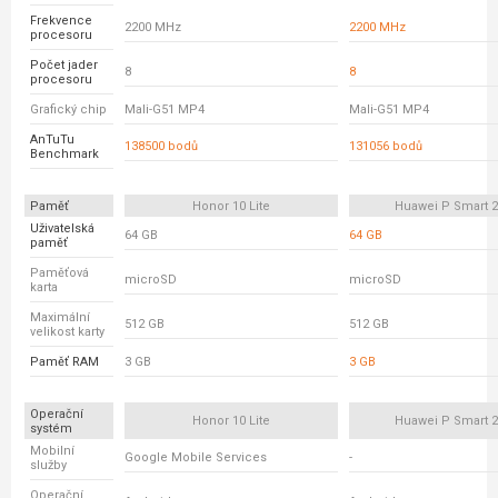
Frekvence
2200 MHz
2200 MHz
procesoru
Počet jader
8
8
procesoru
Grafický chip
Mali-G51 MP4
Mali-G51 MP4
AnTuTu
138500 bodů
131056 bodů
Benchmark
Paměť
Honor 10 Lite
Huawei P Smart 2
Uživatelská
64 GB
64 GB
paměť
Paměťová
microSD
microSD
karta
Maximální
512 GB
512 GB
velikost karty
Paměť RAM
3 GB
3 GB
Operační
Honor 10 Lite
Huawei P Smart 2
systém
Mobilní
Google Mobile Services
-
služby
Operační