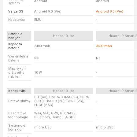
Android
Android
systém
Verze OS
Android 9.0 (Pie)
Android 9.0 (Pie)
Nadstavba
EMUI
-
Baterie a
Honor 10 Lite
Huawei P Smart 2
nabíjení
Kapacita
3400 mAh
3400 mAh
baterie
Vyměnitelná
Ne
Ne
baterie
Max. výkon
drátového
10 W
-
nabíjení
Konektivita
Honor 10 Lite
Huawei P Smart 2
LTE (4G), UMTS/CDMA (3G), HSPA
Datové služby
(3.5G), HSCSD (2G), GPRS (2G),
-
EDGE (2.5G)
Bezdrátové
WiFi, NFC, GPS, GLONASS,
-
technologie
Bluetooth, BeiDou, A-GPS
Systémový
micro USB
micro USB
konektor