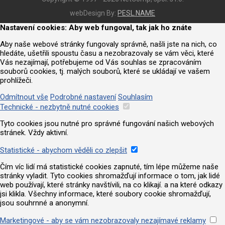
webDesign By:
PESL.NAME
Nastavení cookies: Aby web fungoval, tak jak ho znáte
Aby naše webové stránky fungovaly správně, našli jste na nich, co
hledáte, ušetřili spoustu času a nezobrazovaly se vám věci, které
Vás nezajímají, potřebujeme od Vás souhlas se zpracováním
souborů cookies, tj. malých souborů, které se ukládají ve vašem
prohlížeči.
Odmítnout vše
Podrobné nastavení
Souhlasím
Technické - nezbytně nutné cookies
Tyto cookies jsou nutné pro správné fungování našich webových
stránek. Vždy aktivní.
Statistické - abychom věděli co zlepšit
Čím víc lidí má statistické cookies zapnuté, tím lépe můžeme naše
stránky vyladit. Tyto cookies shromažďují informace o tom, jak lidé
web používají, které stránky navštívili, na co klikají. a na které odkazy
jsi klikla. Všechny informace, které soubory cookie shromažďují,
jsou souhrnné a anonymní.
Marketingové - aby se vám nezobrazovaly nezajímavé reklamy