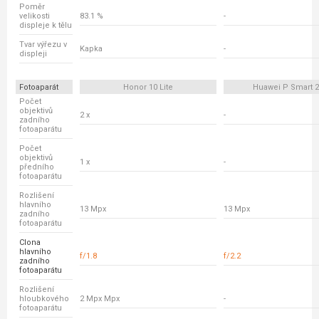
Poměr
velikosti
83.1 %
-
displeje k tělu
Tvar výřezu v
Kapka
-
displeji
Fotoaparát
Honor 10 Lite
Huawei P Smart 2
Počet
objektivů
2 x
-
zadního
fotoaparátu
Počet
objektivů
1 x
-
předního
fotoaparátu
Rozlišení
hlavního
13 Mpx
13 Mpx
zadního
fotoaparátu
Clona
hlavního
f/1.8
f/2.2
zadního
fotoaparátu
Rozlišení
hloubkového
2 Mpx Mpx
-
fotoaparátu