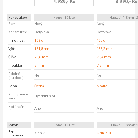
4.989,- Kč
3.990,- Kč
Konstrukce
Honor 10 Lite
Huawei P Smart 2
Stav
Nový
Nový
Konstrukce
Dotyková
Dotyková
Hmotnost
162 g
160 g
Výška
154,8 mm
155,2 mm
Šířka
73,6 mm
73,4 mm
Hloubka
8 mm
7,8 mm
Odolné
Ne
Ne
(outdoor)
Barva
Černá
Modrá
Konfigurace
Hybridní slot
-
karet
Notifikační
Ano
Ano
dioda
Výkon
Honor 10 Lite
Huawei P Smart 2
Typ
Kirin 710
Kirin 710
procesoru