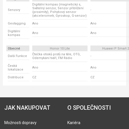
Digitální kompas (magnetický s,
Světelný senzor, Senzor přiblížení
Senzory
-
(proximity), Pohybový senzor
(akcelerometr, Gyroskop, G-senzor)
Geotagging
Ano
Ano
Digitální
Ano
Ano
kompas
Obecné
Honor 10 Lite
Huawei P Smart 2
Čtečka otisků prstů na těle, OTG,
Další funkce
-
Odemykání tváří, FM Rádio
Česká
Ano
Ano
lokalizace
Distribuce
CZ
CZ
JAK NAKUPOVAT
O SPOLEČNOSTI
Možnosti dopravy
Kariéra