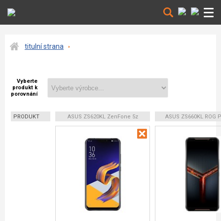
titulní strana
Vyberte
produkt k
porovnání
PRODUKT
ASUS ZS620KL ZenFone 5z
ASUS ZS660KL ROG P