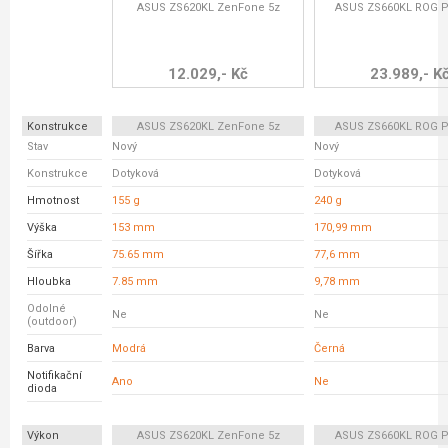
ASUS ZS620KL ZenFone 5z
ASUS ZS660KL ROG P
12.029,- Kč
23.989,- K
Konstrukce
ASUS ZS620KL ZenFone 5z
ASUS ZS660KL ROG P
Stav
Nový
Nový
Konstrukce
Dotyková
Dotyková
Hmotnost
155 g
240 g
Výška
153 mm
170,99 mm
Šířka
75.65 mm
77,6 mm
Hloubka
7.85 mm
9,78 mm
Odolné
Ne
Ne
(outdoor)
Barva
Modrá
Černá
Notifikační
Ano
Ne
dioda
Výkon
ASUS ZS620KL ZenFone 5z
ASUS ZS660KL ROG P