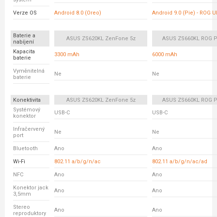
Verze OS
Android 8.0 (Oreo)
Android 9.0 (Pie) - ROG U
Baterie a
ASUS ZS620KL ZenFone 5z
ASUS ZS660KL ROG P
nabíjení
Kapacita
3300 mAh
6000 mAh
baterie
Vyměnitelná
Ne
Ne
baterie
Konektivita
ASUS ZS620KL ZenFone 5z
ASUS ZS660KL ROG P
Systémový
USB-C
USB-C
konektor
Infračervený
Ne
Ne
port
Bluetooth
Ano
Ano
Wi-Fi
802.11 a/b/g/n/ac
802.11 a/b/g/n/ac/ad
NFC
Ano
Ano
Konektor jack
Ano
Ano
3,5mm
Stereo
Ano
Ano
reproduktory