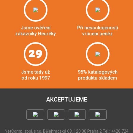
Jsme ověření
Při nespokojenosti
zákazníky Heuréky
vrácení peněz
29
Jsme tady už
95% katalogových
od roku 1997
produktu skladem
AKCEPTUJEME
NetComp, spol. s r.o.
Bělehradská 68, 120 00 Praha 2
Tel.: +420 724