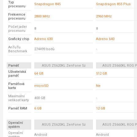
Typ
Snapdragon 845
Snapdragon 855 Plus
procesoru
Frekvence
2800 MHz
2960 MHz
procesoru
Počet jader
8
8
procesoru
Grafický chip
Adreno 630
Adreno 640
AnTuTu
274499 bodů
-
Benchmark
Paměť
ASUS ZS620KL ZenFone 5z
ASUS ZS660KL ROG P
Uživatelská
64 GB
512 GB
paměť
Paměťová
microSD
Ne
karta
Maximální
400 GB
-
velikost karty
Paměť RAM
6 GB
12 GB
Operační
ASUS ZS620KL ZenFone 5z
ASUS ZS660KL ROG P
systém
Operační
Android
Android
systém