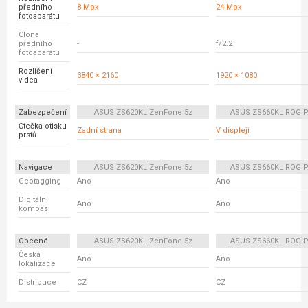
předního
8 Mpx
24 Mpx
fotoaparátu
Clona
předního
-
f/2.2
fotoaparátu
Rozlišení
3840 × 2160
1920 × 1080
videa
Zabezpečení
ASUS ZS620KL ZenFone 5z
ASUS ZS660KL ROG P
Čtečka otisku
Zadní strana
V displeji
prstů
Navigace
ASUS ZS620KL ZenFone 5z
ASUS ZS660KL ROG P
Geotagging
Ano
Ano
Digitální
Ano
Ano
kompas
Obecné
ASUS ZS620KL ZenFone 5z
ASUS ZS660KL ROG P
Česká
Ano
Ano
lokalizace
Distribuce
CZ
CZ