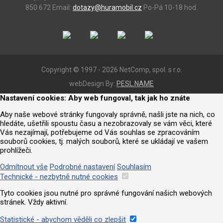
850 672
Email:
dotazy@huramobil.cz
Po-Pá 10-18 hod.
Copyright © 1997 - 2026 NetComp, spol. s r.o.
webDesign By:
PESL.NAME
Nastavení cookies: Aby web fungoval, tak jak ho znáte
Aby naše webové stránky fungovaly správně, našli jste na nich, co
hledáte, ušetřili spoustu času a nezobrazovaly se vám věci, které
Vás nezajímají, potřebujeme od Vás souhlas se zpracováním
souborů cookies, tj. malých souborů, které se ukládají ve vašem
prohlížeči.
Odmítnout vše
Podrobné nastavení
Souhlasím
Technické - nezbytně nutné cookies
Tyto cookies jsou nutné pro správné fungování našich webových
stránek. Vždy aktivní.
Statistické - abychom věděli co zlepšit