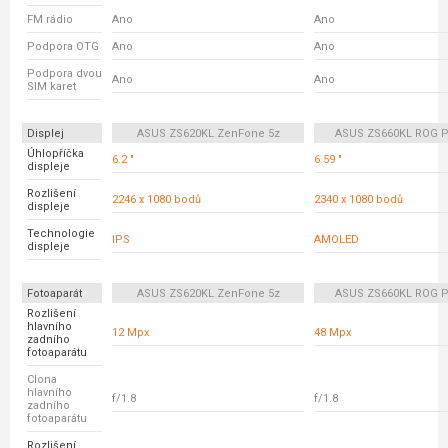
FM rádio
Ano
Ano
Podpora OTG
Ano
Ano
Podpora dvou
Ano
Ano
SIM karet
Displej
ASUS ZS620KL ZenFone 5z
ASUS ZS660KL ROG P
Úhlopříčka
6.2 "
6.59 "
displeje
Rozlišení
2246 x 1080 bodů
2340 x 1080 bodů
displeje
Technologie
IPS
AMOLED
displeje
Fotoaparát
ASUS ZS620KL ZenFone 5z
ASUS ZS660KL ROG P
Rozlišení
hlavního
12 Mpx
48 Mpx
zadního
fotoaparátu
Clona
hlavního
f/1.8
f/1.8
zadního
fotoaparátu
Rozlišení