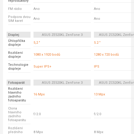
reproduktory
FM rádio
Ano
Ano
Podpora dvou
Ano
Ano
SIM karet
Displej
ASUS ZE520KL ZenFone 3
ASUS ZC520KL Zenfon
Úhlopříčka
5,2 "
5.2 "
displeje
Rozlišení
1080 x 1920 bodů
1280 x 720 bodů
displeje
Technologie
Super IPS+
IPS
displeje
Fotoaparát
ASUS ZE520KL ZenFone 3
ASUS ZC520KL Zenfon
Rozlišení
hlavního
16 Mpx
13 Mpx
zadního
fotoaparátu
Clona
hlavního
f/2.0
f/2.0
zadního
fotoaparátu
Rozlišení
předního
8 Mpx
8 Mpx