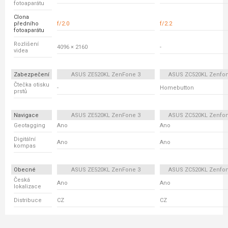
fotoaparátu
Clona
předního
f/2.0
f/2.2
fotoaparátu
Rozlišení
4096 × 2160
-
videa
Zabezpečení
ASUS ZE520KL ZenFone 3
ASUS ZC520KL Zenfon
Čtečka otisku
-
Homebutton
prstů
Navigace
ASUS ZE520KL ZenFone 3
ASUS ZC520KL Zenfon
Geotagging
Ano
Ano
Digitální
Ano
Ano
kompas
Obecné
ASUS ZE520KL ZenFone 3
ASUS ZC520KL Zenfon
Česká
Ano
Ano
lokalizace
Distribuce
CZ
CZ