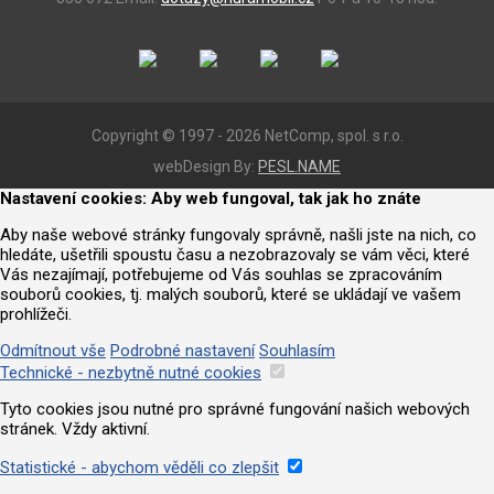
Copyright © 1997 - 2026 NetComp, spol. s r.o.
webDesign By:
PESL.NAME
Nastavení cookies: Aby web fungoval, tak jak ho znáte
Aby naše webové stránky fungovaly správně, našli jste na nich, co
hledáte, ušetřili spoustu času a nezobrazovaly se vám věci, které
Vás nezajímají, potřebujeme od Vás souhlas se zpracováním
souborů cookies, tj. malých souborů, které se ukládají ve vašem
prohlížeči.
Odmítnout vše
Podrobné nastavení
Souhlasím
Technické - nezbytně nutné cookies
Tyto cookies jsou nutné pro správné fungování našich webových
stránek. Vždy aktivní.
Statistické - abychom věděli co zlepšit