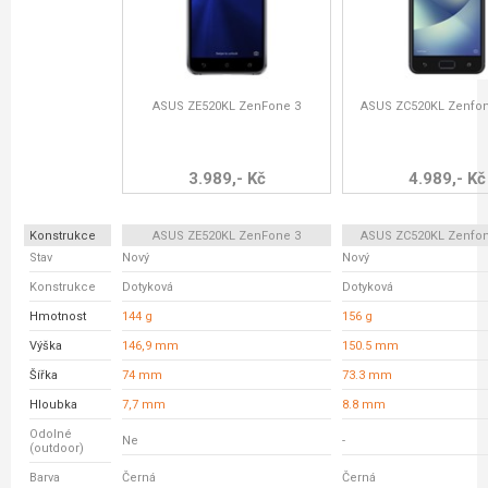
ASUS ZE520KL ZenFone 3
ASUS ZC520KL Zenfon
3.989,- Kč
4.989,- Kč
Konstrukce
ASUS ZE520KL ZenFone 3
ASUS ZC520KL Zenfon
Stav
Nový
Nový
Konstrukce
Dotyková
Dotyková
Hmotnost
144 g
156 g
Výška
146,9 mm
150.5 mm
Šířka
74 mm
73.3 mm
Hloubka
7,7 mm
8.8 mm
Odolné
Ne
-
(outdoor)
Barva
Černá
Černá