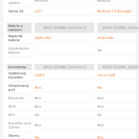
Android
Android
systém
Verze OS
6.0.1
Android 7.0 (Nougat)
Baterie a
ASUS ZE520KL ZenFone 3
ASUS ZC520KL Zenfon
nabíjení
Kapacita
2600 mAh
4100 mAh
baterie
Vyměnitelná
-
Ne
baterie
Konektivita
ASUS ZE520KL ZenFone 3
ASUS ZC520KL Zenfon
Systémový
USB-C
micro USB
konektor
Infračervený
Ano
Ne
port
Bluetooth
Ano
Ano
Wi-Fi
Ano
Ano
NFC
Ne
Ne
Konektor jack
Ano
Ano
3,5mm
Stereo
Ne
Ano