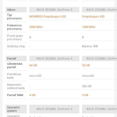
Výkon
ASUS ZE520KL ZenFone 3
ASUS ZC520KL Zenfon
Typ
MSM8953 Snapdragon 625
Snapdragon 425
procesoru
Frekvence
2000 MHz
1400 MHz
procesoru
Počet jader
8
8
procesoru
Grafický chip
-
Adreno 308
Paměť
ASUS ZE520KL ZenFone 3
ASUS ZC520KL Zenfon
Uživatelská
64 GB
32 GB
paměť
Paměťová
microSD
microSD
karta
Maximální
-
256 GB
velikost karty
Paměť RAM
4 GB
3 GB
Operační
ASUS ZE520KL ZenFone 3
ASUS ZC520KL Zenfon
systém
Operační