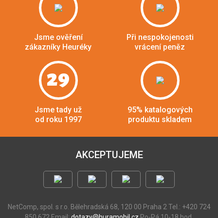
Jsme ověření
Při nespokojenosti
zákazníky Heuréky
vrácení peněz
29
Jsme tady už
95% katalogových
od roku 1997
produktu skladem
AKCEPTUJEME
NetComp, spol. s r.o.
Bělehradská 68, 120 00 Praha 2
Tel.: +420 724
850 672
Email:
dotazy@huramobil.cz
Po-Pá 10-18 hod.