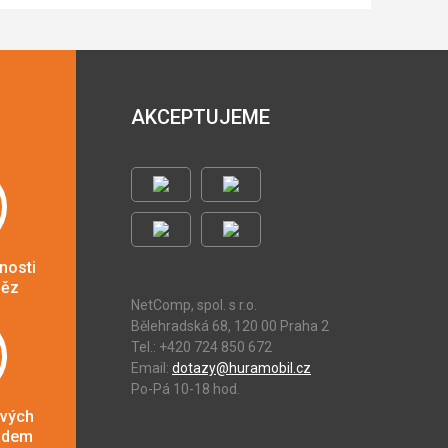
AKCEPTUJEME
nosti
něz
NetComp, spol. s r.o.
Bělehradská 68, 120 00 Praha 2
Tel.: +420 724 850 672
Email:
dotazy@huramobil.cz
Po-Pá 10-18 hod.
ových
adem