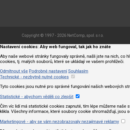
Copyright © 1997 - 2026 NetComp, spol. s r.o.
Nastavení cookies: Aby web fungoval, tak jak ho znáte
Aby naše webové stránky fungovaly správně, našli jste na nich, co 
cookies, tj. malých souborů, které se ukládají ve vašem prohlížeči.
Odmítnout vše
Podrobné nastavení
Souhlasím
Technické - nezbytně nutné cookies
Tyto cookies jsou nutné pro správné fungování našich webových strá
Statistické - abychom věděli co zlepšit
Čím víc lidí má statistické cookies zapnuté, tím lépe můžeme naše strá
klikla. Všechny informace, které soubory cookie shromažďují, jsou 
Marketingové - aby se vám nezobrazovaly nezajímavé reklamy