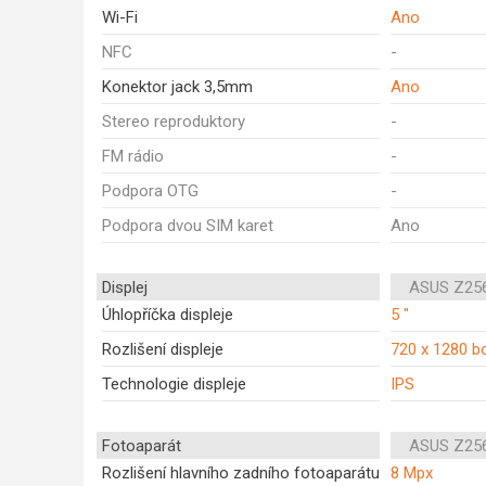
Wi-Fi
Ano
NFC
-
Konektor jack 3,5mm
Ano
Stereo reproduktory
-
FM rádio
-
Podpora OTG
-
Podpora dvou SIM karet
Ano
Displej
ASUS Z25
Úhlopříčka displeje
5 "
Rozlišení displeje
720 x 1280 b
Technologie displeje
IPS
Fotoaparát
ASUS Z25
Rozlišení hlavního zadního fotoaparátu
8 Mpx