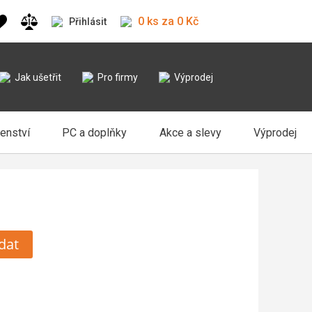
0 ks za 0 Kč
Přihlásit
Jak ušetřit
Pro firmy
Výprodej
šenství
PC a doplňky
Akce a slevy
Výprodej
dat