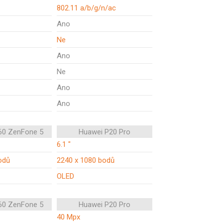
802.11 a/b/g/n/ac
Ano
Ne
Ano
Ne
Ano
Ano
60 ZenFone 5
Huawei P20 Pro
6.1 "
odů
2240 x 1080 bodů
OLED
60 ZenFone 5
Huawei P20 Pro
40 Mpx