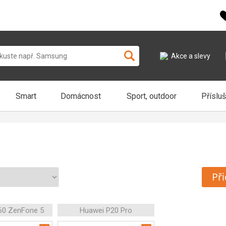
Akce a slevy
Smart
Domácnost
Sport, outdoor
Příslu
Při
60 ZenFone 5
Huawei P20 Pro