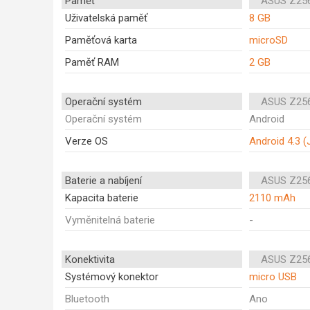
Paměť
ASUS Z25
Uživatelská paměť
8 GB
Paměťová karta
microSD
Paměť RAM
2 GB
Operační systém
ASUS Z25
Operační systém
Android
Verze OS
Android 4.3 (
Baterie a nabíjení
ASUS Z25
Kapacita baterie
2110 mAh
Vyměnitelná baterie
-
Konektivita
ASUS Z25
Systémový konektor
micro USB
Bluetooth
Ano