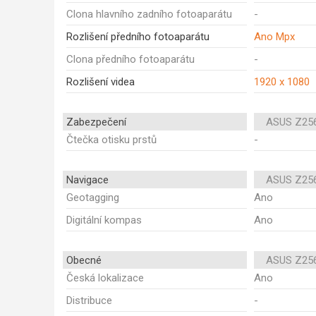
Clona hlavního zadního fotoaparátu
-
Rozlišení předního fotoaparátu
Ano Mpx
Clona předního fotoaparátu
-
Rozlišení videa
1920 x 1080
Zabezpečení
ASUS Z25
Čtečka otisku prstů
-
Navigace
ASUS Z25
Geotagging
Ano
Digitální kompas
Ano
Obecné
ASUS Z25
Česká lokalizace
Ano
Distribuce
-