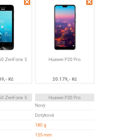
60 ZenFone 5
Huawei P20 Pro
09,- Kč
20.179,- Kč
60 ZenFone 5
Huawei P20 Pro
Nový
Dotyková
180 g
155 mm