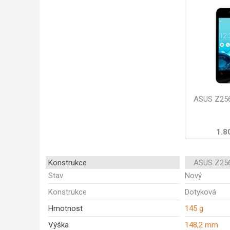
ASUS Z25
1.8
Konstrukce
ASUS Z25
Stav
Nový
Konstrukce
Dotyková
Hmotnost
145 g
Výška
148,2 mm