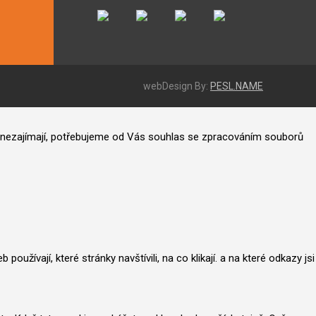
webDesign By:
PESL.NAME
ás nezajímají, potřebujeme od Vás souhlas se zpracováním souborů
užívají, které stránky navštívili, na co klikají. a na které odkazy jsi