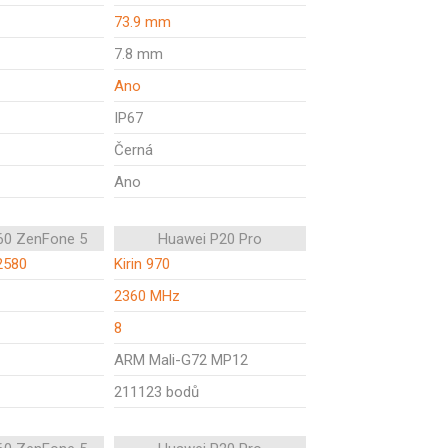
73.9 mm
7.8 mm
Ano
IP67
Černá
Ano
60 ZenFone 5
Huawei P20 Pro
2580
Kirin 970
2360 MHz
8
ARM Mali-G72 MP12
211123 bodů