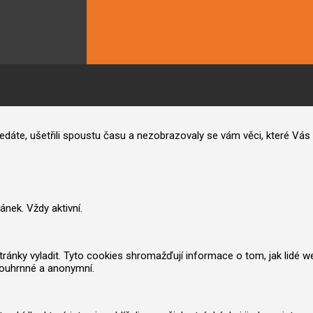
hledáte, ušetřili spoustu času a nezobrazovaly se vám věci, které V
nek. Vždy aktivní.
nky vyladit. Tyto cookies shromažďují informace o tom, jak lidé web po
souhrnné a anonymní.