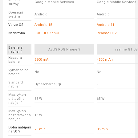
Mobilní
Google Mobile Services
Google Mobile Services
služby
Operační
Android
Android
systém
Verze OS
Android 15
Android 11
Nadstavba
ROG UI / ZenUI
Realme UI 2.0
Baterie a
ASUS ROG Phone 9
realme GT 5G
nabíjení
Kapacita
5800 mAh
4500 mAh
baterie
Vyměnitelná
Ne
Ne
baterie
Standard
Hypercharge; Qi
-
nabíjení
Max. výkon
drátového
65 W
65 W
nabíjení
Max. výkon
bezdrátového
15 W
-
nabíjení
Doba nabíjení
23 min.
35 min.
na 50 %