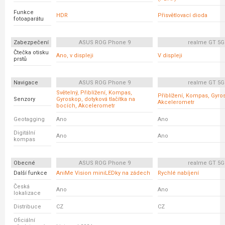
Funkce
HDR
Přisvětlovací dioda
fotoaparátu
Zabezpečení
ASUS ROG Phone 9
realme GT 5G
Čtečka otisku
Ano, v displeji
V displeji
prstů
Navigace
ASUS ROG Phone 9
realme GT 5G
Světelný, Přiblížení, Kompas,
Přiblížení, Kompas, Gyro
Senzory
Gyroskop, dotyková tlačítka na
Akcelerometr
bocích, Akcelerometr
Geotagging
Ano
Ano
Digitální
Ano
Ano
kompas
Obecné
ASUS ROG Phone 9
realme GT 5G
Další funkce
AniMe Vision miniLEDky na zádech
Rychlé nabíjení
Česká
Ano
Ano
lokalizace
Distribuce
CZ
CZ
Oficiální