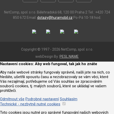
NetComp, spol. s r.o.
Bělehradská 68, 120 00 Praha 2
Tel.: +420 724
850 672
Email:
dotazy@huramobil.cz
Po-Pá 10-18 hod.
Copyright © 1997 - 2026 NetComp, spol. s r.o.
webDesign By:
PESL.NAME
Nastavení cookies: Aby web fungoval, tak jak ho znáte
Aby naše webové stránky fungovaly správně, našli jste na nich, co
hledáte, ušetřili spoustu času a nezobrazovaly se vám věci, které
Vás nezajímají, potřebujeme od Vás souhlas se zpracováním
souborů cookies, tj. malých souborů, které se ukládají ve vašem
prohlížeči.
Odmítnout vše
Podrobné nastavení
Souhlasím
Technické - nezbytně nutné cookies
Tyto cookies jsou nutné pro správné fungování našich webových