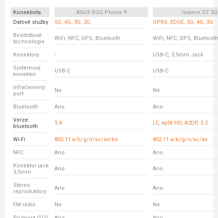
Konektivita
ASUS ROG Phone 9
realme GT 5G
Datové služby
5G, 4G, 3G, 2G
GPRS, EDGE, 5G, 4G, 3G
Bezdrátové
WiFi, NFC, GPS, Bluetooth
WiFi, NFC, GPS, Bluetoot
technologie
Konektory
-
USB-C, 3,5mm Jack
Systémový
USB-C
USB-C
konektor
Infračervený
Ne
Ne
port
Bluetooth
Ano
Ano
Verze
5.4
LE, aptX HD, A2DP, 5.2
bluetooth
Wi-Fi
802.11 a/b/g/n/ac/ax/be
802.11 a/b/g/n/ac/ax
NFC
Ano
Ano
Konektor jack
Ano
Ano
3,5mm
Stereo
Ano
Ano
reproduktory
FM rádio
Ne
Ne
Podpora OTG
Ano
Ano