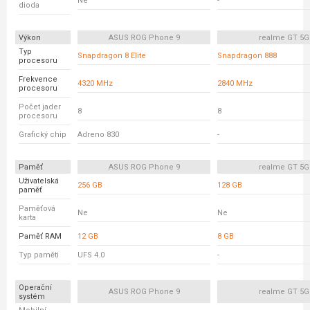
Ne
-
dioda
Výkon
ASUS ROG Phone 9
realme GT 5G
Typ
Snapdragon 8 Elite
Snapdragon 888
procesoru
Frekvence
4320 MHz
2840 MHz
procesoru
Počet jader
8
8
procesoru
Grafický chip
Adreno 830
-
Paměť
ASUS ROG Phone 9
realme GT 5G
Uživatelská
256 GB
128 GB
paměť
Paměťová
Ne
Ne
karta
Paměť RAM
12 GB
8 GB
Typ paměti
UFS 4.0
-
Operační
ASUS ROG Phone 9
realme GT 5G
systém