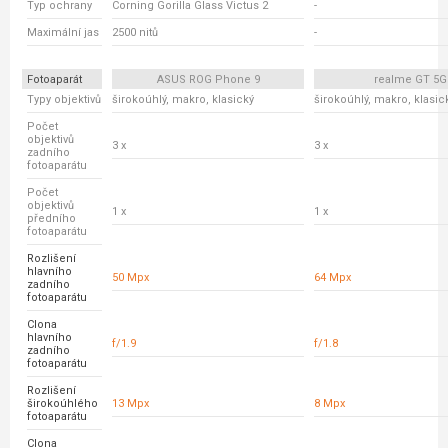
Typ ochrany
Corning Gorilla Glass Victus 2
-
Maximální jas
2500 nitů
-
Fotoaparát
ASUS ROG Phone 9
realme GT 5G
Typy objektivů
širokoúhlý, makro, klasický
širokoúhlý, makro, klasic
Počet
objektivů
3 x
3 x
zadního
fotoaparátu
Počet
objektivů
1 x
1 x
předního
fotoaparátu
Rozlišení
hlavního
50 Mpx
64 Mpx
zadního
fotoaparátu
Clona
hlavního
f/1.9
f/1.8
zadního
fotoaparátu
Rozlišení
širokoúhlého
13 Mpx
8 Mpx
fotoaparátu
Clona