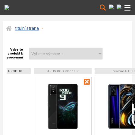
titulní strana
Vyberte
produkt k
porovnání
PRODUKT
ASUS ROG Phone 9
realme GT 5G