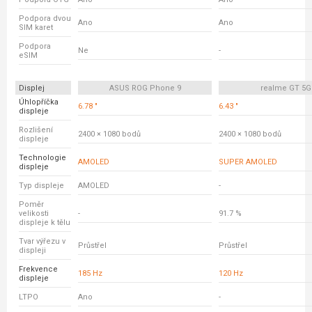
Podpora dvou
Ano
Ano
SIM karet
Podpora
Ne
-
eSIM
Displej
ASUS ROG Phone 9
realme GT 5G
Úhlopříčka
6.78 "
6.43 "
displeje
Rozlišení
2400 × 1080 bodů
2400 × 1080 bodů
displeje
Technologie
AMOLED
SUPER AMOLED
displeje
Typ displeje
AMOLED
-
Poměr
velikosti
-
91.7 %
displeje k tělu
Tvar výřezu v
Průstřel
Průstřel
displeji
Frekvence
185 Hz
120 Hz
displeje
LTPO
Ano
-