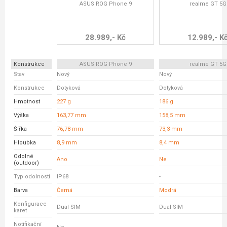
ASUS ROG Phone 9
realme GT 5G
28.989,- Kč
12.989,- K
Konstrukce
ASUS ROG Phone 9
realme GT 5G
Stav
Nový
Nový
Konstrukce
Dotyková
Dotyková
Hmotnost
227 g
186 g
Výška
163,77 mm
158,5 mm
Šířka
76,78 mm
73,3 mm
Hloubka
8,9 mm
8,4 mm
Odolné
Ano
Ne
(outdoor)
Typ odolnosti
IP68
-
Barva
Černá
Modrá
Konfigurace
Dual SIM
Dual SIM
karet
Notifikační