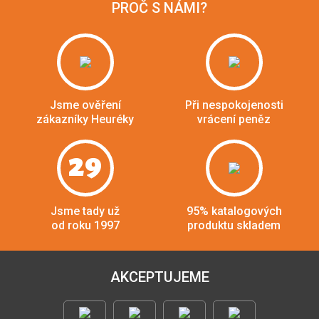
PROČ S NÁMI?
Jsme ověření
Při nespokojenosti
zákazníky Heuréky
vrácení peněz
29
Jsme tady už
95% katalogových
od roku 1997
produktu skladem
AKCEPTUJEME