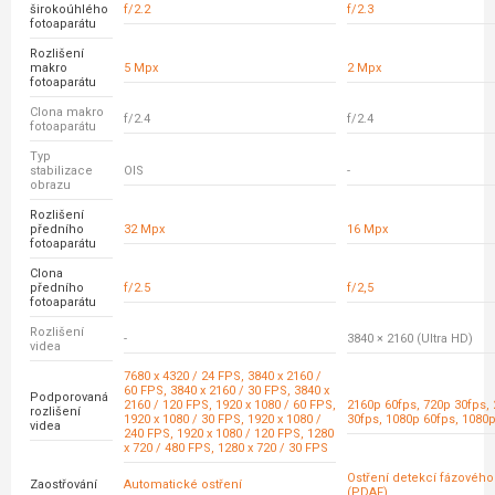
širokoúhlého
f/2.2
f/2.3
fotoaparátu
Rozlišení
makro
5 Mpx
2 Mpx
fotoaparátu
Clona makro
f/2.4
f/2.4
fotoaparátu
Typ
stabilizace
OIS
-
obrazu
Rozlišení
předního
32 Mpx
16 Mpx
fotoaparátu
Clona
předního
f/2.5
f/2,5
fotoaparátu
Rozlišení
-
3840 × 2160 (Ultra HD)
videa
7680 x 4320 / 24 FPS, 3840 x 2160 /
60 FPS, 3840 x 2160 / 30 FPS, 3840 x
Podporovaná
2160 / 120 FPS, 1920 x 1080 / 60 FPS,
2160p 60fps, 720p 30fps,
rozlišení
1920 x 1080 / 30 FPS, 1920 x 1080 /
30fps, 1080p 60fps, 1080
videa
240 FPS, 1920 x 1080 / 120 FPS, 1280
x 720 / 480 FPS, 1280 x 720 / 30 FPS
Ostření detekcí fázovéh
Zaostřování
Automatické ostření
(PDAF)