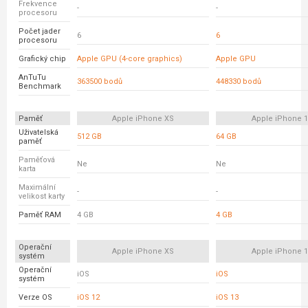
Frekvence
-
-
procesoru
Počet jader
6
6
procesoru
Grafický chip
Apple GPU (4-core graphics)
Apple GPU
AnTuTu
363500 bodů
448330 bodů
Benchmark
Paměť
Apple iPhone XS
Apple iPhone 
Uživatelská
512 GB
64 GB
paměť
Paměťová
Ne
Ne
karta
Maximální
-
-
velikost karty
Paměť RAM
4 GB
4 GB
Operační
Apple iPhone XS
Apple iPhone 
systém
Operační
iOS
iOS
systém
Verze OS
iOS 12
iOS 13