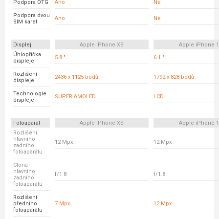
Podpora OTG
Ano
Ne
Podpora dvou
Ano
Ne
SIM karet
Displej
Apple iPhone XS
Apple iPhone 
Úhlopříčka
5.8 "
6.1 "
displeje
Rozlišení
2436 x 1125 bodů
1792 x 828 bodů
displeje
Technologie
SUPER AMOLED
LCD
displeje
Fotoaparát
Apple iPhone XS
Apple iPhone 
Rozlišení
hlavního
12 Mpx
12 Mpx
zadního
fotoaparátu
Clona
hlavního
f/1.8
f/1.8
zadního
fotoaparátu
Rozlišení
předního
7 Mpx
12 Mpx
fotoaparátu