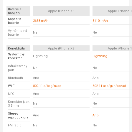
Baterie a
Apple iPhone XS
Apple iPhone 
nabíjení
Kapacita
2658 mAh
3110 mAh
baterie
Vyměnitelná
Ne
Ne
baterie
Konektivita
Apple iPhone XS
Apple iPhone 
Systémový
Lightning
Lightning
konektor
Infračervený
Ne
Ne
port
Bluetooth
Ano
Ano
Wi-Fi
802.11 a/b/g/n/ac
802.11 a/b/g/n/ac/ad
NFC
Ano
Ano
Konektor jack
Ne
Ne
3,5mm
Stereo
Ano
Ano
reproduktory
FM rádio
Ne
Ne