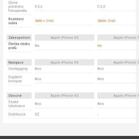
Clona
předního
f/2.2
f/2.2
fotoaparátu
Rozlišení
3840 × 2160
3840× 2160
videa
Zabezpečení
Apple iPhone XS
Apple iPhone 
Čtečka otisku
Ne
Ne
prstů
Navigace
Apple iPhone XS
Apple iPhone 
Geotagging
Ano
Ano
Digitální
Ano
Ano
kompas
Obecné
Apple iPhone XS
Apple iPhone 
Česká
Ano
Ano
lokalizace
Distribuce
CZ
-