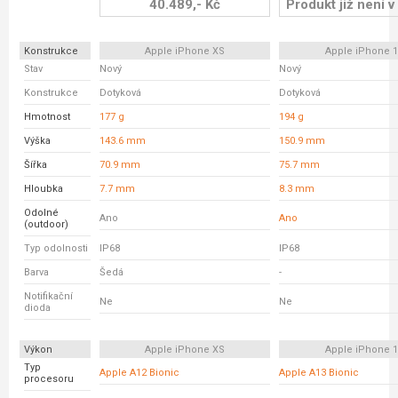
40.489,- Kč
Produkt již není v
Konstrukce
Apple iPhone XS
Apple iPhone 
Stav
Nový
Nový
Konstrukce
Dotyková
Dotyková
Hmotnost
177 g
194 g
Výška
143.6 mm
150.9 mm
Šířka
70.9 mm
75.7 mm
Hloubka
7.7 mm
8.3 mm
Odolné
Ano
Ano
(outdoor)
Typ odolnosti
IP68
IP68
Barva
Šedá
-
Notifikační
Ne
Ne
dioda
Výkon
Apple iPhone XS
Apple iPhone 
Typ
Apple A12 Bionic
Apple A13 Bionic
procesoru