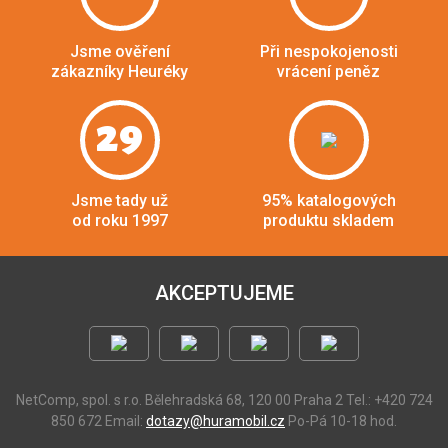
Jsme ověření
Při nespokojenosti
zákazníky Heuréky
vrácení peněz
29
Jsme tady už
95% katalogových
od roku 1997
produktu skladem
AKCEPTUJEME
NetComp, spol. s r.o.
Bělehradská 68, 120 00 Praha 2
Tel.: +420 724
850 672
Email:
dotazy@huramobil.cz
Po-Pá 10-18 hod.