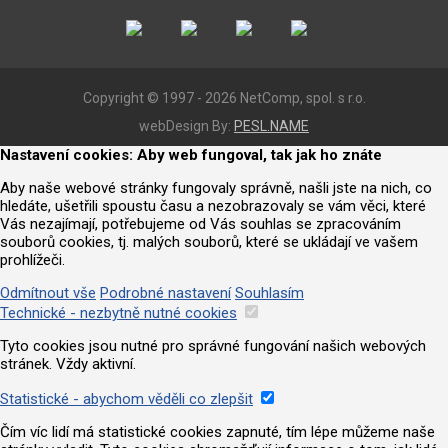
Copyright © 1997 - 2026 NetComp, spol. s r.o.
webDesign By:
PESL.NAME
Nastavení cookies: Aby web fungoval, tak jak ho znáte
Aby naše webové stránky fungovaly správně, našli jste na nich, co
hledáte, ušetřili spoustu času a nezobrazovaly se vám věci, které
Vás nezajímají, potřebujeme od Vás souhlas se zpracováním
souborů cookies, tj. malých souborů, které se ukládají ve vašem
prohlížeči.
Odmítnout vše
Podrobné nastavení
Souhlasím
Technické - nezbytně nutné cookies
Tyto cookies jsou nutné pro správné fungování našich webových
stránek. Vždy aktivní.
Statistické - abychom věděli co zlepšit
Čím víc lidí má statistické cookies zapnuté, tím lépe můžeme naše