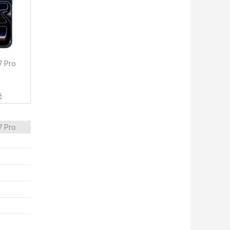
7 Pro
č
7 Pro