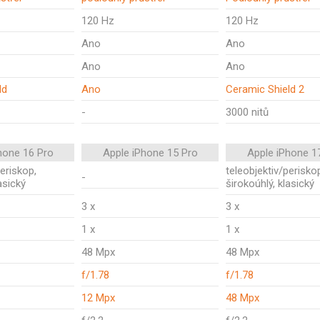
120 Hz
120 Hz
Ano
Ano
Ano
Ano
ld
Ano
Ceramic Shield 2
-
3000 nitů
hone 16 Pro
Apple iPhone 15 Pro
Apple iPhone 1
periskop,
teleobjektiv/perisko
-
asický
širokoúhlý, klasický
3 x
3 x
1 x
1 x
48 Mpx
48 Mpx
f/1.78
f/1.78
12 Mpx
48 Mpx