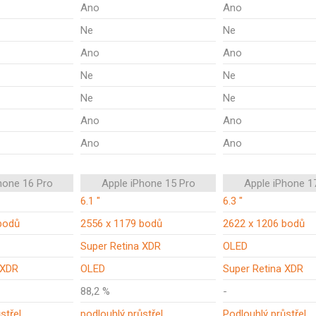
Ano
Ano
Ne
Ne
Ano
Ano
Ne
Ne
Ne
Ne
Ano
Ano
Ano
Ano
hone 16 Pro
Apple iPhone 15 Pro
Apple iPhone 1
6.1 "
6.3 "
bodů
2556 x 1179 bodů
2622 x 1206 bodů
Super Retina XDR
OLED
 XDR
OLED
Super Retina XDR
88,2 %
-
střel
podlouhlý průstřel
Podlouhlý průstřel