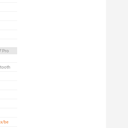
7 Pro
etooth
ax/be