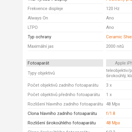
Frekvence displeje
120 Hz
Always On
Ano
LTPO
Ano
Typ ochrany
Ceramic Shie
Maximální jas
2000 nitů
Fotoaparát
Apple iP
teleobjektiv/
Typy objektivů
širokoúhlý, kl
Počet objektivů zadního fotoaparátu
3 x
Počet objektivů předního fotoaparátu
1 x
Rozlišení hlavního zadního fotoaparátu
48 Mpx
Clona hlavního zadního fotoaparátu
f/1.8
Rozlišení širokoúhlého fotoaparátu
48 Mpx