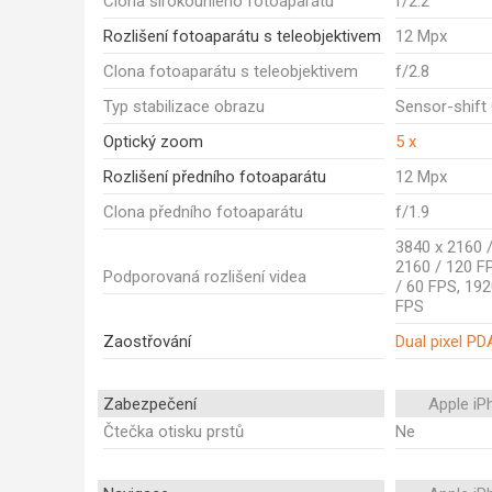
Clona širokoúhlého fotoaparátu
f/2.2
Rozlišení fotoaparátu s teleobjektivem
12 Mpx
Clona fotoaparátu s teleobjektivem
f/2.8
Typ stabilizace obrazu
Sensor-shift
Optický zoom
5 x
Rozlišení předního fotoaparátu
12 Mpx
Clona předního fotoaparátu
f/1.9
3840 x 2160 /
2160 / 120 F
Podporovaná rozlišení videa
/ 60 FPS, 192
FPS
Zaostřování
Dual pixel PD
Zabezpečení
Apple iP
Čtečka otisku prstů
Ne