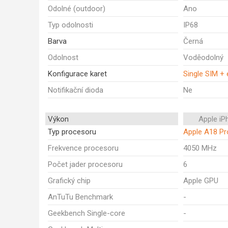
Odolné (outdoor)
Ano
Typ odolnosti
IP68
Barva
Černá
Odolnost
Voděodolný
Konfigurace karet
Single SIM +
Notifikační dioda
Ne
Výkon
Apple iP
Typ procesoru
Apple A18 Pr
Frekvence procesoru
4050 MHz
Počet jader procesoru
6
Grafický chip
Apple GPU
AnTuTu Benchmark
-
Geekbench Single-core
-