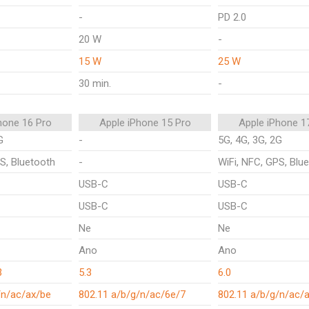
-
PD 2.0
20 W
-
15 W
25 W
30 min.
-
hone 16 Pro
Apple iPhone 15 Pro
Apple iPhone 1
G
-
5G, 4G, 3G, 2G
S, Bluetooth
-
WiFi, NFC, GPS, Blu
USB-C
USB-C
USB-C
USB-C
Ne
Ne
Ano
Ano
3
5.3
6.0
/n/ac/ax/be
802.11 a/b/g/n/ac/6e/7
802.11 a/b/g/n/ac/