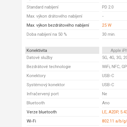
Standard nabíjení
PD 2.0
Max. výkon drátového nabíjení
-
Max. výkon bezdrátového nabíjení
25 W
Doba nabíjení na 50 %
30 min.
Konektivita
Apple iP
Datové služby
5G, 4G, 3G, 2
Bezdrátové technologie
WiFi, NFC, GP
Konektory
USB-C
Systémový konektor
USB-C
Infračervený port
Ne
Bluetooth
Ano
Verze bluetooth
LE, A2DP, 5.4
Wi-Fi
802.11 a/b/g