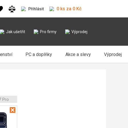
0 ks za 0 Kč
Přihlásit
Jak ušetřit
Pro firmy
Výprodej
šenství
PC a doplňky
Akce a slevy
Výprodej
7 Pro