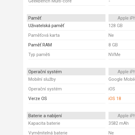
Geekbench Multi-core
-
Paměť
Apple iP
Uživatelská paměť
128 GB
Paměťová karta
Ne
Paměť RAM
8 GB
Typ paměti
NVMe
Operační systém
Apple iP
Mobilní služby
Google Mobil
Operační systém
iOS
Verze OS
iOS 18
Baterie a nabíjení
Apple iP
Kapacita baterie
3582 mAh
Vyměnitelná baterie
Ne