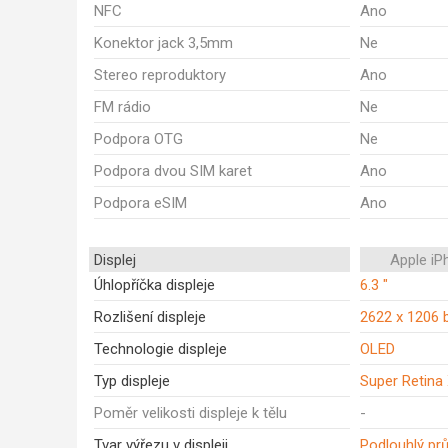
NFC
Ano
Konektor jack 3,5mm
Ne
Stereo reproduktory
Ano
FM rádio
Ne
Podpora OTG
Ne
Podpora dvou SIM karet
Ano
Podpora eSIM
Ano
Displej
Apple iP
Úhlopříčka displeje
6.3 "
Rozlišení displeje
2622 x 1206 
Technologie displeje
OLED
Typ displeje
Super Retina
Poměr velikosti displeje k tělu
-
Tvar výřezu v displeji
Podlouhlý prů