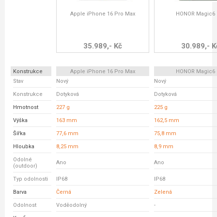
Apple iPhone 16 Pro Max
HONOR Magic6 
35.989,- Kč
30.989,- K
Konstrukce
Apple iPhone 16 Pro Max
HONOR Magic6 
Stav
Nový
Nový
Konstrukce
Dotyková
Dotyková
Hmotnost
227 g
225 g
Výška
163 mm
162,5 mm
Šířka
77,6 mm
75,8 mm
Hloubka
8,25 mm
8,9 mm
Odolné
Ano
Ano
(outdoor)
Typ odolnosti
IP68
IP68
Barva
Černá
Zelená
Odolnost
Voděodolný
-