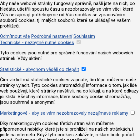
Aby naše webové stránky fungovaly správně, našli jste na nich, co
hledáte, ušetřili spoustu času a nezobrazovaly se vám věci, které
Vás nezajímají, potřebujeme od Vás souhlas se zpracováním
souborů cookies, tj. malých souborů, které se ukládají ve vašem
prohlížeči.
Odmítnout vše
Podrobné nastavení
Souhlasím
Technické - nezbytně nutné cookies
Tyto cookies jsou nutné pro správné fungování našich webových
stránek. Vždy aktivní.
Statistické - abychom věděli co zlepšit
Čím víc lidí má statistické cookies zapnuté, tím lépe můžeme naše
stránky vyladit. Tyto cookies shromažďují informace o tom, jak lidé
web používají, které stránky navštívili, na co klikají. a na které odkazy
jsi klikla. Všechny informace, které soubory cookie shromažďují,
jsou souhrnné a anonymní.
Marketingové - aby se vám nezobrazovaly nezajímavé reklamy
Díky marketingovým cookies třetích stran vám můžeme
připomenout nabídky, které jste si prohlíželi na našich stránkách, i
jinde na internetu. Když tyto cookies zakážete, reklam bude pořád