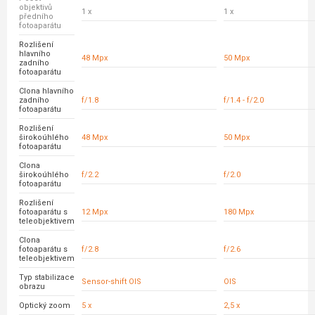
objektivů
1 x
1 x
předního
fotoaparátu
Rozlišení
hlavního
48 Mpx
50 Mpx
zadního
fotoaparátu
Clona hlavního
zadního
f/1.8
f/1.4 - f/2.0
fotoaparátu
Rozlišení
širokoúhlého
48 Mpx
50 Mpx
fotoaparátu
Clona
širokoúhlého
f/2.2
f/2.0
fotoaparátu
Rozlišení
fotoaparátu s
12 Mpx
180 Mpx
teleobjektivem
Clona
fotoaparátu s
f/2.8
f/2.6
teleobjektivem
Typ stabilizace
Sensor-shift OIS
OIS
obrazu
Optický zoom
5 x
2,5 x