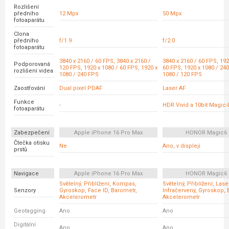
Rozlišení
předního
12 Mpx
50 Mpx
fotoaparátu
Clona
předního
f/1.9
f/2.0
fotoaparátu
3840 x 2160 / 60 FPS, 3840 x 2160 /
3840 x 2160 / 60 FPS, 192
Podporovaná
120 FPS, 1920 x 1080 / 60 FPS, 1920 x
60 FPS, 1920 x 1080 / 240
rozlišení videa
1080 / 240 FPS
1080 / 120 FPS
Zaostřování
Dual pixel PDAF
Laser AF
Funkce
-
HDR Vivid a 10bit Magic
fotoaparátu
Zabezpečení
Apple iPhone 16 Pro Max
HONOR Magic6 
Čtečka otisku
Ne
Ano, v displeji
prstů
Navigace
Apple iPhone 16 Pro Max
HONOR Magic6 
Světelný, Přiblížení, Kompas,
Světelný, Přiblížení, Las
Senzory
Gyroskop, Face ID, Barometr,
Infračervený, Gyroskop, 
Akcelerometr
Akcelerometr
Geotagging
Ano
Ano
Digitální
Ano
Ano