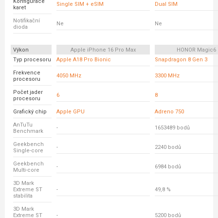
Konfigurace
Single SIM + eSIM
Dual SIM
karet
Notifikační
Ne
Ne
dioda
Výkon
Apple iPhone 16 Pro Max
HONOR Magic6 
Typ procesoru
Apple A18 Pro Bionic
Snapdragon 8 Gen 3
Frekvence
4050 MHz
3300 MHz
procesoru
Počet jader
6
8
procesoru
Grafický chip
Apple GPU
Adreno 750
AnTuTu
-
1653489 bodů
Benchmark
Geekbench
-
2240 bodů
Single-core
Geekbench
-
6984 bodů
Multi-core
3D Mark
Extreme ST
-
49,8 %
stabilita
3D Mark
Extreme ST
-
5200 bodů