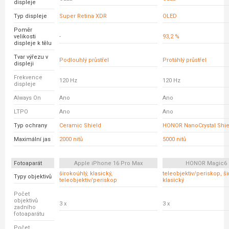
displeje
Typ displeje
Super Retina XDR
OLED
Poměr
velikosti
-
93,2 %
displeje k tělu
Tvar výřezu v
Podlouhlý průstřel
Protáhlý průstřel
displeji
Frekvence
120 Hz
120 Hz
displeje
Always On
Ano
Ano
LTPO
Ano
Ano
Typ ochrany
Ceramic Shield
HONOR NanoCrystal Shie
Maximální jas
2000 nitů
5000 nitů
Fotoaparát
Apple iPhone 16 Pro Max
HONOR Magic6 
širokoúhlý, klasický,
teleobjektiv/periskop, ši
Typy objektivů
teleobjektiv/periskop
klasický
Počet
objektivů
3 x
3 x
zadního
fotoaparátu
Počet