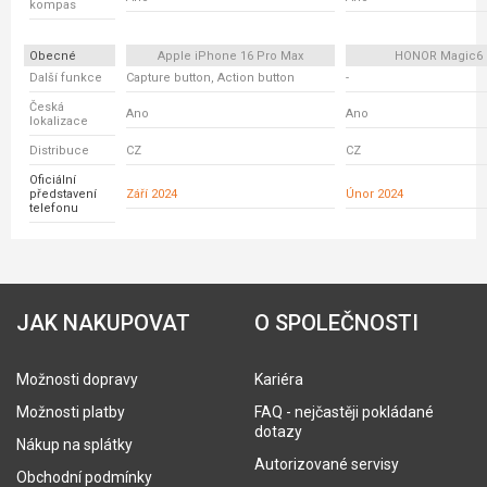
kompas
Obecné
Apple iPhone 16 Pro Max
HONOR Magic6 
Další funkce
Capture button, Action button
-
Česká
Ano
Ano
lokalizace
Distribuce
CZ
CZ
Oficiální
představení
Září 2024
Únor 2024
telefonu
JAK NAKUPOVAT
O SPOLEČNOSTI
Možnosti dopravy
Kariéra
Možnosti platby
FAQ - nejčastěji pokládané
dotazy
Nákup na splátky
Autorizované servisy
Obchodní podmínky