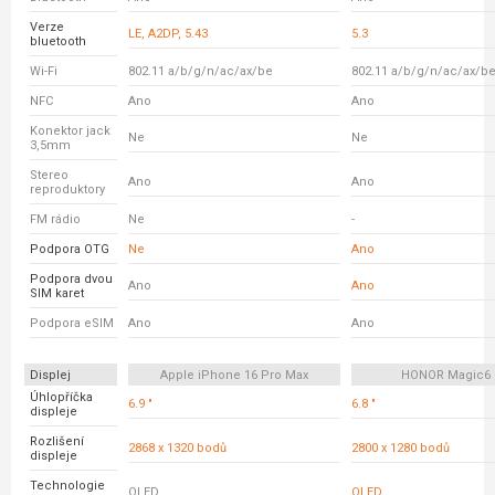
Verze
LE, A2DP, 5.43
5.3
bluetooth
Wi-Fi
802.11 a/b/g/n/ac/ax/be
802.11 a/b/g/n/ac/ax/b
NFC
Ano
Ano
Konektor jack
Ne
Ne
3,5mm
Stereo
Ano
Ano
reproduktory
FM rádio
Ne
-
Podpora OTG
Ne
Ano
Podpora dvou
Ano
Ano
SIM karet
Podpora eSIM
Ano
Ano
Displej
Apple iPhone 16 Pro Max
HONOR Magic6 
Úhlopříčka
6.9 "
6.8 "
displeje
Rozlišení
2868 x 1320 bodů
2800 x 1280 bodů
displeje
Technologie
OLED
OLED