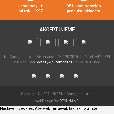
Jsme tady už
95% katalogových
od roku 1997
produktu skladem
AKCEPTUJEME
NetComp, spol. s r.o.
Bělehradská 68, 120 00 Praha 2
Tel.: +420 724
850 672
Email:
dotazy@huramobil.cz
Po-Pá 10-18 hod.
Copyright © 1997 - 2026 NetComp, spol. s r.o.
webDesign By:
PESL.NAME
Nastavení cookies: Aby web fungoval, tak jak ho znáte