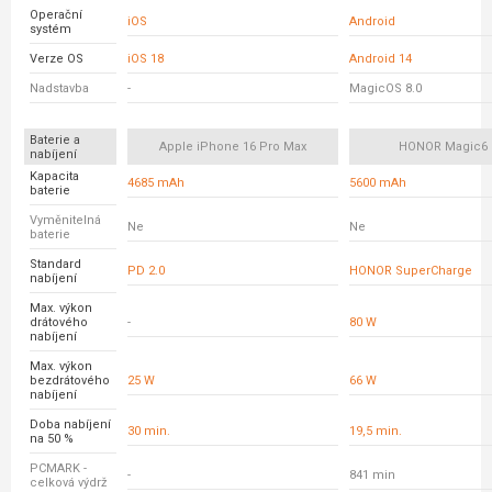
Operační
iOS
Android
systém
Verze OS
iOS 18
Android 14
Nadstavba
-
MagicOS 8.0
Baterie a
Apple iPhone 16 Pro Max
HONOR Magic6 
nabíjení
Kapacita
4685 mAh
5600 mAh
baterie
Vyměnitelná
Ne
Ne
baterie
Standard
PD 2.0
HONOR SuperCharge
nabíjení
Max. výkon
drátového
-
80 W
nabíjení
Max. výkon
bezdrátového
25 W
66 W
nabíjení
Doba nabíjení
30 min.
19,5 min.
na 50 %
PCMARK -
-
841 min
celková výdrž