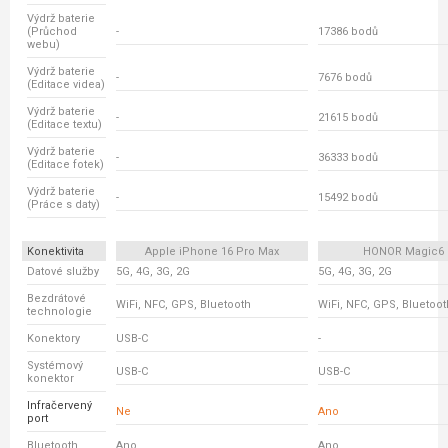
Výdrž baterie
(Průchod
-
17386 bodů
webu)
Výdrž baterie
-
7676 bodů
(Editace videa)
Výdrž baterie
-
21615 bodů
(Editace textu)
Výdrž baterie
-
36333 bodů
(Editace fotek)
Výdrž baterie
-
15492 bodů
(Práce s daty)
Konektivita
Apple iPhone 16 Pro Max
HONOR Magic6 
Datové služby
5G, 4G, 3G, 2G
5G, 4G, 3G, 2G
Bezdrátové
WiFi, NFC, GPS, Bluetooth
WiFi, NFC, GPS, Bluetoot
technologie
Konektory
USB-C
-
Systémový
USB-C
USB-C
konektor
Infračervený
Ne
Ano
port
Bluetooth
Ano
Ano