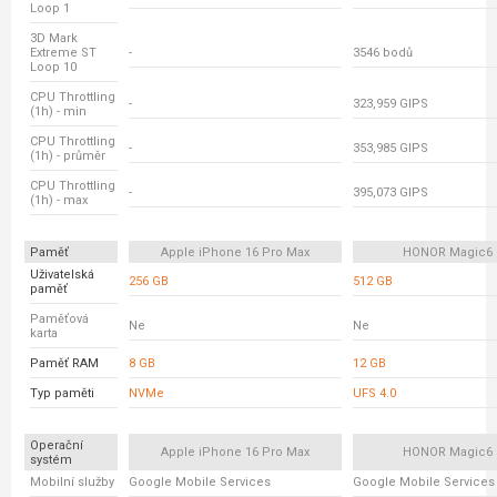
Loop 1
3D Mark
Extreme ST
-
3546 bodů
Loop 10
CPU Throttling
-
323,959 GIPS
(1h) - min
CPU Throttling
-
353,985 GIPS
(1h) - průměr
CPU Throttling
-
395,073 GIPS
(1h) - max
Paměť
Apple iPhone 16 Pro Max
HONOR Magic6 
Uživatelská
256 GB
512 GB
paměť
Paměťová
Ne
Ne
karta
Paměť RAM
8 GB
12 GB
Typ paměti
NVMe
UFS 4.0
Operační
Apple iPhone 16 Pro Max
HONOR Magic6 
systém
Mobilní služby
Google Mobile Services
Google Mobile Services