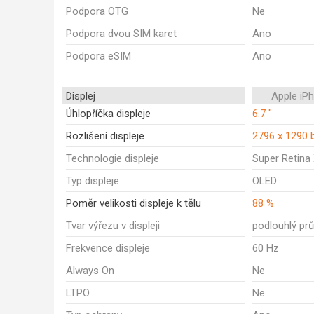
Podpora OTG
Ne
Podpora dvou SIM karet
Ano
Podpora eSIM
Ano
Displej
Apple iP
Úhlopříčka displeje
6.7 "
Rozlišení displeje
2796 x 1290 
Technologie displeje
Super Retina
Typ displeje
OLED
Poměr velikosti displeje k tělu
88 %
Tvar výřezu v displeji
podlouhlý prů
Frekvence displeje
60 Hz
Always On
Ne
LTPO
Ne