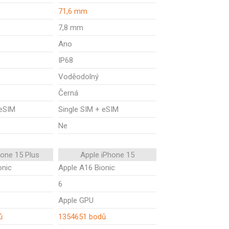
71,6 mm
7,8 mm
Ano
IP68
Voděodolný
Černá
 eSIM
Single SIM + eSIM
Ne
hone 15 Plus
Apple iPhone 15
onic
Apple A16 Bionic
6
Apple GPU
ů
1354651 bodů