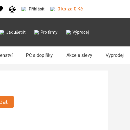
0 ks za 0 Kč
Přihlásit
Jak ušetřit
Pro firmy
Výprodej
šenství
PC a doplňky
Akce a slevy
Výprodej
dat