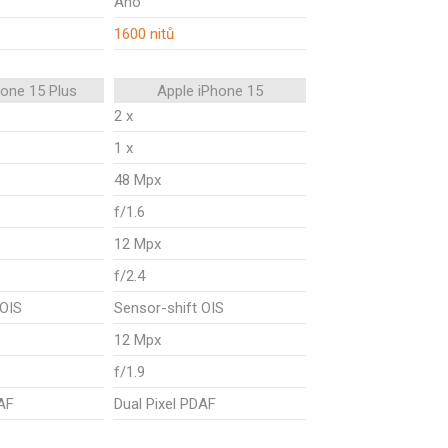
Ano
1600 nitů
hone 15 Plus
Apple iPhone 15
2 x
1 x
48 Mpx
f/1.6
12 Mpx
f/2.4
 OIS
Sensor-shift OIS
12 Mpx
f/1.9
DAF
Dual Pixel PDAF