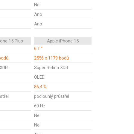
Ne
Ano
Ano
hone 15 Plus
Apple iPhone 15
6.1 "
bodů
2556 x 1179 bodů
 XDR
Super Retina XDR
OLED
86,4 %
střel
podlouhlý průstřel
60 Hz
Ne
Ne