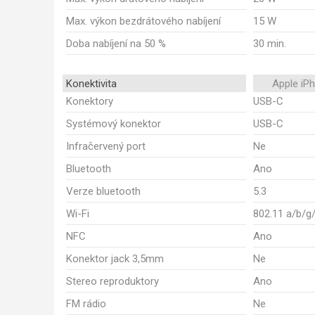
Max. výkon bezdrátového nabíjení
15 W
Doba nabíjení na 50 %
30 min.
Konektivita
Apple iP
Konektory
USB-C
Systémový konektor
USB-C
Infračervený port
Ne
Bluetooth
Ano
Verze bluetooth
5.3
Wi-Fi
802.11 a/b/g
NFC
Ano
Konektor jack 3,5mm
Ne
Stereo reproduktory
Ano
FM rádio
Ne