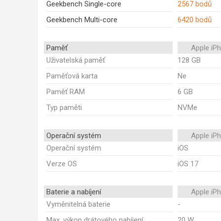
Geekbench Single-core
2567 bodů
Geekbench Multi-core
6420 bodů
Paměť
Apple iP
Uživatelská paměť
128 GB
Paměťová karta
Ne
Paměť RAM
6 GB
Typ paměti
NVMe
Operační systém
Apple iP
Operační systém
iOS
Verze OS
iOS 17
Baterie a nabíjení
Apple iP
Vyměnitelná baterie
-
Max. výkon drátového nabíjení
20 W