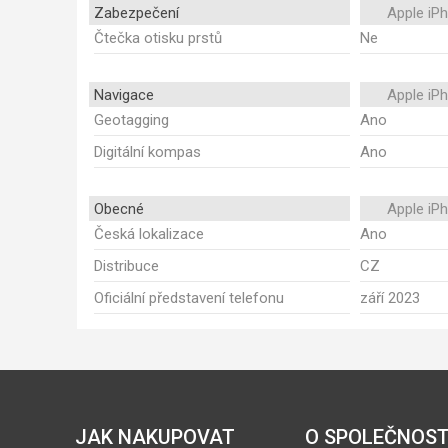
Zabezpečení
Apple iP
Čtečka otisku prstů
Ne
Navigace
Apple iP
Geotagging
Ano
Digitální kompas
Ano
Obecné
Apple iP
Česká lokalizace
Ano
Distribuce
CZ
Oficiální představení telefonu
září 2023
JAK NAKUPOVAT
O SPOLEČNOST