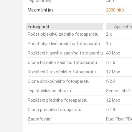
Typ ochrany
Ano
Maximální jas
2000 nitů
Fotoaparát
Apple iP
Počet objektivů zadního fotoaparátu
2 x
Počet objektivů předního fotoaparátu
1 x
Rozlišení hlavního zadního fotoaparátu
48 Mpx
Clona hlavního zadního fotoaparátu
f/1.6
Rozlišení širokoúhlého fotoaparátu
12 Mpx
Clona širokoúhlého fotoaparátu
f/2.4
Typ stabilizace obrazu
Sensor-shift
Rozlišení předního fotoaparátu
12 Mpx
Clona předního fotoaparátu
f/1.9
Zaostřování
Dual Pixel P