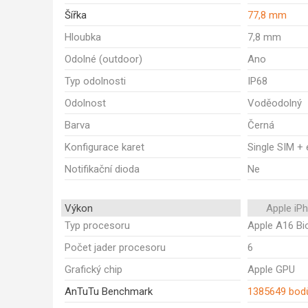
Šířka
77,8 mm
Hloubka
7,8 mm
Odolné (outdoor)
Ano
Typ odolnosti
IP68
Odolnost
Voděodolný
Barva
Černá
Konfigurace karet
Single SIM +
Notifikační dioda
Ne
Výkon
Apple iP
Typ procesoru
Apple A16 Bi
Počet jader procesoru
6
Grafický chip
Apple GPU
AnTuTu Benchmark
1385649 bod