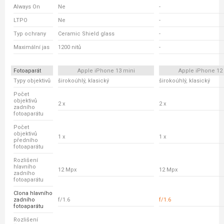
Always On
Ne
-
LTPO
Ne
-
Typ ochrany
Ceramic Shield glass
-
Maximální jas
1200 nitů
-
Fotoaparát
Apple iPhone 13 mini
Apple iPhone 12
Typy objektivů
širokoúhlý, klasický
širokoúhlý, klasický
Počet
objektivů
2 x
2 x
zadního
fotoaparátu
Počet
objektivů
1 x
1 x
předního
fotoaparátu
Rozlišení
hlavního
12 Mpx
12 Mpx
zadního
fotoaparátu
Clona hlavního
zadního
f/1.6
f/1.6
fotoaparátu
Rozlišení