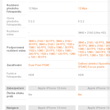
Rozlišení
předního
12 Mpx
12 Mpx
fotoaparátu
Clona
předního
f/2.2
f/2.2
fotoaparátu
Rozlišení
-
3840 × 2160 (Ultra HD)
videa
3840 x 2160 / 60 FPS, 3840 x 2160 /
3840 x 2160 / 60 FPS, 384
30 FPS, 3840 x 2160 / 24 FPS, 1920 x
30 FPS, 3840 x 2160 / 24 
Podporovaná
1080 / 60 FPS, 1920 x 1080 / 30 FPS,
1080 / 60 FPS, 1920 x 108
rozlišení videa
1920 x 1080 / 25 FPS, 1920 x 1080 /
1920 x 1080 / 240 FPS, 19
240 FPS, 1920 x 1080 / 120 FPS, 1280
120 FPS, 1280 x 720 / 30
x 720 / 30 FPS
Ostření detekcí fázovéh
Zaostřování
Dual Pixel PDAF
(PDAF) Focus pixels
Funkce
HDR
HDR
fotoaparátu
Zabezpečení
Apple iPhone 13 mini
Apple iPhone 12
Čtečka otisku
Ne
Ne
prstů
Navigace
Apple iPhone 13 mini
Apple iPhone 12