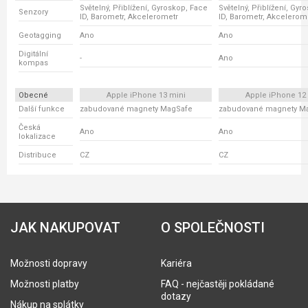
Světelný, Přiblížení, Gyroskop, Face
Světelný, Přiblížení, Gyr
Senzory
ID, Barometr, Akcelerometr
ID, Barometr, Akcelerom
Geotagging
Ano
Ano
Digitální
-
Ano
kompas
Obecné
Apple iPhone 13 mini
Apple iPhone 12
Další funkce
zabudované magnety MagSafe
zabudované magnety M
Česká
Ano
Ano
lokalizace
Distribuce
CZ
CZ
JAK NAKUPOVAT
O SPOLEČNOSTI
Možnosti dopravy
Kariéra
Možnosti platby
FAQ - nejčastěji pokládané
dotazy
Nákup na splátky