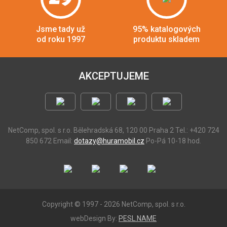
Jsme tady už
95% katalogových
od roku 1997
produktu skladem
AKCEPTUJEME
NetComp, spol. s r.o.
Bělehradská 68, 120 00 Praha 2
Tel.: +420 724
850 672
Email:
dotazy@huramobil.cz
Po-Pá 10-18 hod.
Copyright © 1997 - 2026 NetComp, spol. s r.o.
webDesign By:
PESL.NAME