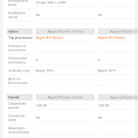
Konfigurace
Single SIM + eSIM
-
karet
Notifikační
Ne
Ne
dioda
Výkon
Apple iPhone 13 mini
Apple iPhone 12
Typ procesoru
Apple A15 Bionic
Apple A14 Bionic
Frekvence
-
-
procesoru
Počet jader
6
6
procesoru
Grafický chip
Apple GPU
Apple GPU
AnTuTu
-
-
Benchmark
Paměť
Apple iPhone 13 mini
Apple iPhone 12
Uživatelská
128 GB
128 GB
paměť
Paměťová
Ne
Ne
karta
Maximální
-
-
velikost karty