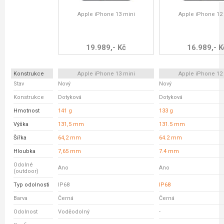
Apple iPhone 13 mini
Apple iPhone 12
19.989,- Kč
16.989,- K
Konstrukce
Apple iPhone 13 mini
Apple iPhone 12
Stav
Nový
Nový
Konstrukce
Dotyková
Dotyková
Hmotnost
141 g
133 g
Výška
131,5 mm
131.5 mm
Šířka
64,2 mm
64.2 mm
Hloubka
7,65 mm
7.4 mm
Odolné
Ano
Ano
(outdoor)
Typ odolnosti
IP68
IP68
Barva
Černá
Černá
Odolnost
Voděodolný
-