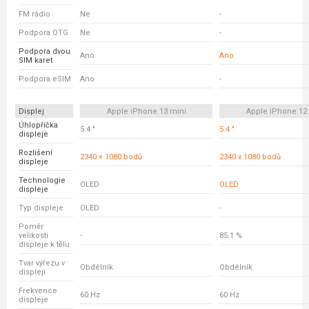
FM rádio
Ne
-
Podpora OTG
Ne
-
Podpora dvou
Ano
Ano
SIM karet
Podpora eSIM
Ano
-
Displej
Apple iPhone 13 mini
Apple iPhone 12
Úhlopříčka
5.4 "
5.4 "
displeje
Rozlišení
2340 × 1080 bodů
2340 x 1080 bodů
displeje
Technologie
OLED
OLED
displeje
Typ displeje
OLED
-
Poměr
velikosti
-
85.1 %
displeje k tělu
Tvar výřezu v
Obdélník
Obdélník
displeji
Frekvence
60 Hz
60 Hz
displeje