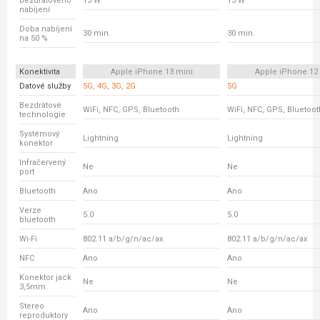
bezdrátového
15 W
15 W
nabíjení
Doba nabíjení
30 min.
30 min.
na 50 %
Konektivita
Apple iPhone 13 mini
Apple iPhone 12
Datové služby
5G, 4G, 3G, 2G
5G
Bezdrátové
WiFi, NFC, GPS, Bluetooth
WiFi, NFC, GPS, Bluetoot
technologie
Systémový
Lightning
Lightning
konektor
Infračervený
Ne
Ne
port
Bluetooth
Ano
Ano
Verze
5.0
5.0
bluetooth
Wi-Fi
802.11 a/b/g/n/ac/ax
802.11 a/b/g/n/ac/ax
NFC
Ano
Ano
Konektor jack
Ne
Ne
3,5mm
Stereo
Ano
Ano
reproduktory