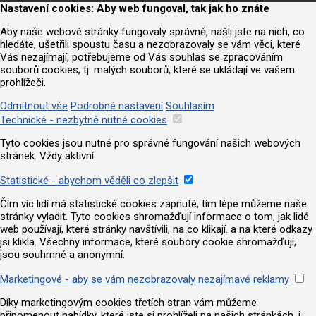
Nastavení cookies: Aby web fungoval, tak jak ho znáte
Aby naše webové stránky fungovaly správně, našli jste na nich, co
hledáte, ušetřili spoustu času a nezobrazovaly se vám věci, které
Vás nezajímají, potřebujeme od Vás souhlas se zpracováním
souborů cookies, tj. malých souborů, které se ukládají ve vašem
prohlížeči.
Odmítnout vše
Podrobné nastavení
Souhlasím
Technické - nezbytně nutné cookies
Tyto cookies jsou nutné pro správné fungování našich webových
stránek. Vždy aktivní.
Statistické - abychom věděli co zlepšit
Čím víc lidí má statistické cookies zapnuté, tím lépe můžeme naše
stránky vyladit. Tyto cookies shromažďují informace o tom, jak lidé
web používají, které stránky navštívili, na co klikají. a na které odkazy
jsi klikla. Všechny informace, které soubory cookie shromažďují,
jsou souhrnné a anonymní.
Marketingové - aby se vám nezobrazovaly nezajímavé reklamy
Díky marketingovým cookies třetích stran vám můžeme
připomenout nabídky, které jste si prohlíželi na našich stránkách, i