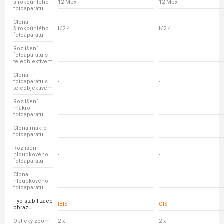
širokoúhlého
12 Mpx
12 Mpx
fotoaparátu
Clona
širokoúhlého
f/2.4
f/2.4
fotoaparátu
Rozlišení
fotoaparátu s
-
-
teleobjektivem
Clona
fotoaparátu s
-
-
teleobjektivem
Rozlišení
makro
-
-
fotoaparátu
Clona makro
-
-
fotoaparátu
Rozlišení
hloubkového
-
-
fotoaparátu
Clona
hloubkového
-
-
fotoaparátu
Typ stabilizace
IBIS
OIS
obrazu
Optický zoom
2 x
2 x