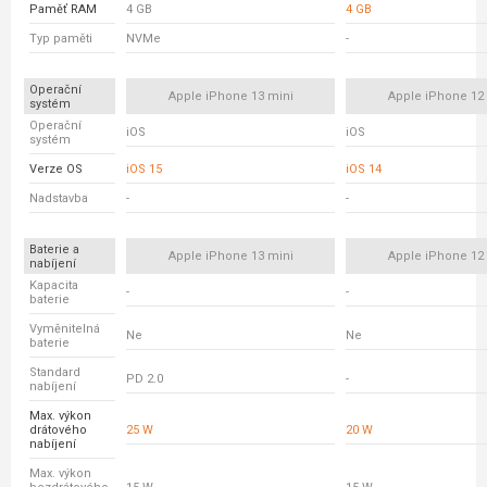
Paměť RAM
4 GB
4 GB
Typ paměti
NVMe
-
Operační
Apple iPhone 13 mini
Apple iPhone 12
systém
Operační
iOS
iOS
systém
Verze OS
iOS 15
iOS 14
Nadstavba
-
-
Baterie a
Apple iPhone 13 mini
Apple iPhone 12
nabíjení
Kapacita
-
-
baterie
Vyměnitelná
Ne
Ne
baterie
Standard
PD 2.0
-
nabíjení
Max. výkon
drátového
25 W
20 W
nabíjení
Max. výkon