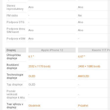
Stereo
Ano
Ano
reproduktory
FM rádio
-
Ne
Podpora OTG
-
Ano
Podpora dvou
Ano
Ano
SIM karet
Podpora eSIM
Ano
-
Displej
Apple iPhone 12
Xiaomi 11T P
Úhlopříčka
6.1 "
6.67 "
displeje
Rozlišení
2532 x 1170 bodů
2400 × 1080 bodů
displeje
Technologie
OLED
AMOLED
displeje
Typ displeje
OLED
-
Poměr
velikosti
-
-
displeje k tělu
Tvar výřezu v
Obdélník
Průstřel
displeji