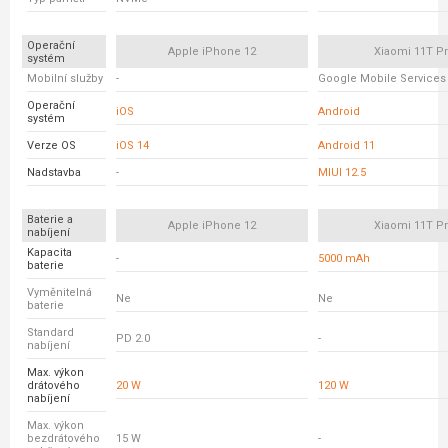
Operační
Apple iPhone 12
Xiaomi 11T P
systém
Mobilní služby
-
Google Mobile Services
Operační
iOS
Android
systém
Verze OS
iOS 14
Android 11
Nadstavba
-
MIUI 12.5
Baterie a
Apple iPhone 12
Xiaomi 11T P
nabíjení
Kapacita
-
5000 mAh
baterie
Vyměnitelná
Ne
Ne
baterie
Standard
PD 2.0
-
nabíjení
Max. výkon
drátového
20 W
120 W
nabíjení
Max. výkon
bezdrátového
15 W
-