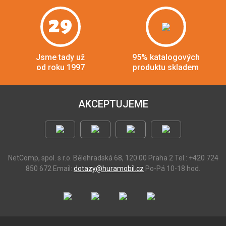
29
Jsme tady už
95% katalogových
od roku 1997
produktu skladem
AKCEPTUJEME
NetComp, spol. s r.o.
Bělehradská 68, 120 00 Praha 2
Tel.: +420 724
850 672
Email:
dotazy@huramobil.cz
Po-Pá 10-18 hod.