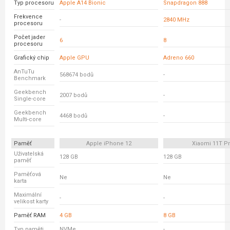
Typ procesoru
Apple A14 Bionic
Snapdragon 888
Frekvence
-
2840 MHz
procesoru
Počet jader
6
8
procesoru
Grafický chip
Apple GPU
Adreno 660
AnTuTu
568674 bodů
-
Benchmark
Geekbench
2007 bodů
-
Single-core
Geekbench
4468 bodů
-
Multi-core
Paměť
Apple iPhone 12
Xiaomi 11T P
Uživatelská
128 GB
128 GB
paměť
Paměťová
Ne
Ne
karta
Maximální
-
-
velikost karty
Paměť RAM
4 GB
8 GB
Typ paměti
NVMe
-