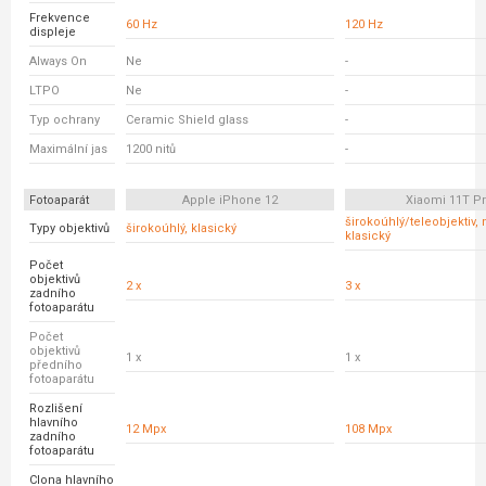
Frekvence
60 Hz
120 Hz
displeje
Always On
Ne
-
LTPO
Ne
-
Typ ochrany
Ceramic Shield glass
-
Maximální jas
1200 nitů
-
Fotoaparát
Apple iPhone 12
Xiaomi 11T P
širokoúhlý/teleobjektiv,
Typy objektivů
širokoúhlý, klasický
klasický
Počet
objektivů
2 x
3 x
zadního
fotoaparátu
Počet
objektivů
1 x
1 x
předního
fotoaparátu
Rozlišení
hlavního
12 Mpx
108 Mpx
zadního
fotoaparátu
Clona hlavního