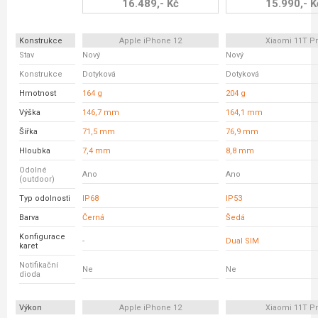
16.489,- Kč
15.990,- K
Konstrukce
Apple iPhone 12
Xiaomi 11T P
Stav
Nový
Nový
Konstrukce
Dotyková
Dotyková
Hmotnost
164 g
204 g
Výška
146,7 mm
164,1 mm
Šířka
71,5 mm
76,9 mm
Hloubka
7,4 mm
8,8 mm
Odolné
Ano
Ano
(outdoor)
Typ odolnosti
IP68
IP53
Barva
Černá
Šedá
Konfigurace
-
Dual SIM
karet
Notifikační
Ne
Ne
dioda
Výkon
Apple iPhone 12
Xiaomi 11T P