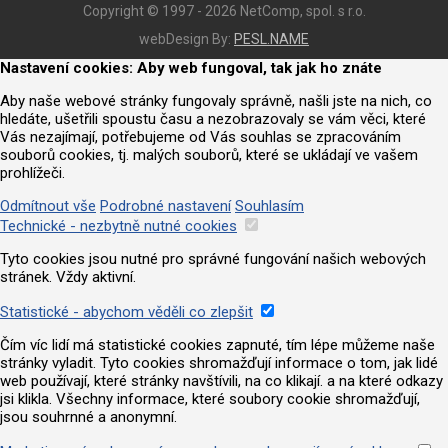
Copyright © 1997 - 2026 NetComp, spol. s r.o.
webDesign By:
PESL.NAME
Nastavení cookies: Aby web fungoval, tak jak ho znáte
Aby naše webové stránky fungovaly správně, našli jste na nich, co
hledáte, ušetřili spoustu času a nezobrazovaly se vám věci, které
Vás nezajímají, potřebujeme od Vás souhlas se zpracováním
souborů cookies, tj. malých souborů, které se ukládají ve vašem
prohlížeči.
Odmítnout vše
Podrobné nastavení
Souhlasím
Technické - nezbytně nutné cookies
Tyto cookies jsou nutné pro správné fungování našich webových
stránek. Vždy aktivní.
Statistické - abychom věděli co zlepšit
Čím víc lidí má statistické cookies zapnuté, tím lépe můžeme naše
stránky vyladit. Tyto cookies shromažďují informace o tom, jak lidé
web používají, které stránky navštívili, na co klikají. a na které odkazy
jsi klikla. Všechny informace, které soubory cookie shromažďují,
jsou souhrnné a anonymní.