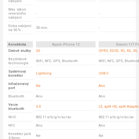
nabíjení
Max. výkon
reverzního
-
-
nabíjení
Doba nabíjení
30 min.
-
na 50 %
Konektivita
Apple iPhone 12
Xiaomi 11T P
Datové služby
5G
GPRS, EDGE, 5G, 4G, 3G,
Bezdrátové
WiFi, NFC, GPS, Bluetooth
WiFi, NFC, GPS, Bluetoot
technologie
Systémový
Lightning
USB-C
konektor
Infračervený
Ne
Ano
port
Bluetooth
Ano
Ano
Verze
5.0
LE, aptX HD, aptX Adaptiv
bluetooth
Wi-Fi
802.11 a/b/g/n/ac/ax
802.11 a/b/g/n/ac/ax
NFC
Ano
Ano
Konektor jack
Ne
Ne
3,5mm