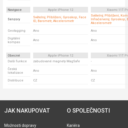
Navigace
Apple iPhone 12
Xiaomi 11T P
Světelný, Přiblížení, Ko
Světelný, Přiblížení, Gyroskop, Face
Senzory
Infračervený, Gyroskop, 
ID, Barometr, Akcelerometr
Akcelerometr
Geotagging
Ano
Ano
Digitální
Ano
Ano
kompas
Obecné
Apple iPhone 12
Xiaomi 11T P
Další funkce
zabudované magnety MagSafe
-
Česká
Ano
Ano
lokalizace
Distribuce
CZ
CZ
JAK NAKUPOVAT
O SPOLEČNOSTI
Možnosti dopravy
Kariéra