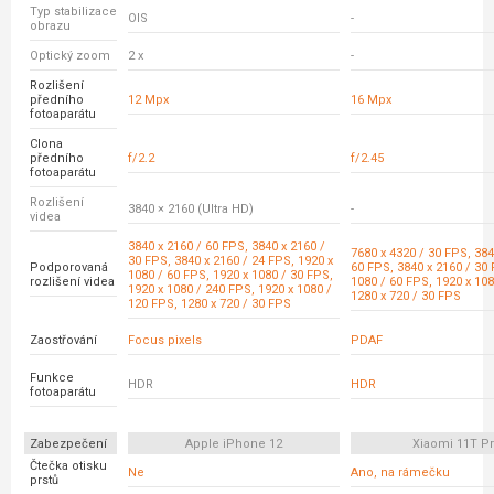
Typ stabilizace
OIS
-
obrazu
Optický zoom
2 x
-
Rozlišení
předního
12 Mpx
16 Mpx
fotoaparátu
Clona
předního
f/2.2
f/2.45
fotoaparátu
Rozlišení
3840 × 2160 (Ultra HD)
-
videa
3840 x 2160 / 60 FPS, 3840 x 2160 /
7680 x 4320 / 30 FPS, 384
30 FPS, 3840 x 2160 / 24 FPS, 1920 x
Podporovaná
60 FPS, 3840 x 2160 / 30 
1080 / 60 FPS, 1920 x 1080 / 30 FPS,
rozlišení videa
1080 / 60 FPS, 1920 x 108
1920 x 1080 / 240 FPS, 1920 x 1080 /
1280 x 720 / 30 FPS
120 FPS, 1280 x 720 / 30 FPS
Zaostřování
Focus pixels
PDAF
Funkce
HDR
HDR
fotoaparátu
Zabezpečení
Apple iPhone 12
Xiaomi 11T P
Čtečka otisku
Ne
Ano, na rámečku
prstů