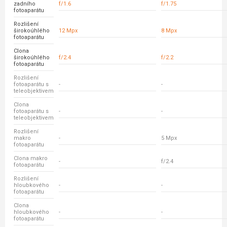
zadního
f/1.6
f/1.75
fotoaparátu
Rozlišení
širokoúhlého
12 Mpx
8 Mpx
fotoaparátu
Clona
širokoúhlého
f/2.4
f/2.2
fotoaparátu
Rozlišení
fotoaparátu s
-
-
teleobjektivem
Clona
fotoaparátu s
-
-
teleobjektivem
Rozlišení
makro
-
5 Mpx
fotoaparátu
Clona makro
-
f/2.4
fotoaparátu
Rozlišení
hloubkového
-
-
fotoaparátu
Clona
hloubkového
-
-
fotoaparátu