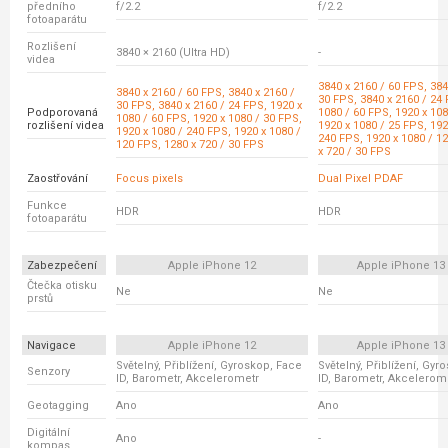
předního
f/2.2
f/2.2
fotoaparátu
Rozlišení
3840 × 2160 (Ultra HD)
-
videa
3840 x 2160 / 60 FPS, 384
3840 x 2160 / 60 FPS, 3840 x 2160 /
30 FPS, 3840 x 2160 / 24 
30 FPS, 3840 x 2160 / 24 FPS, 1920 x
Podporovaná
1080 / 60 FPS, 1920 x 108
1080 / 60 FPS, 1920 x 1080 / 30 FPS,
rozlišení videa
1920 x 1080 / 25 FPS, 192
1920 x 1080 / 240 FPS, 1920 x 1080 /
240 FPS, 1920 x 1080 / 1
120 FPS, 1280 x 720 / 30 FPS
x 720 / 30 FPS
Zaostřování
Focus pixels
Dual Pixel PDAF
Funkce
HDR
HDR
fotoaparátu
Zabezpečení
Apple iPhone 12
Apple iPhone 13
Čtečka otisku
Ne
Ne
prstů
Navigace
Apple iPhone 12
Apple iPhone 13
Světelný, Přiblížení, Gyroskop, Face
Světelný, Přiblížení, Gyr
Senzory
ID, Barometr, Akcelerometr
ID, Barometr, Akcelerom
Geotagging
Ano
Ano
Digitální
Ano
-
kompas