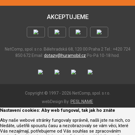
AKCEPTUJEME
NetComp, spol. s r.o.
Bělehradská 68, 120 00 Praha 2
Tel.: +420 724
850 672
Email:
dotazy@huramobil.cz
Po-Pá 10-18 hod.
Copyright © 1997 - 2026 NetComp, spol. s r.o.
webDesign By:
PESL.NAME
Nastavení cookies: Aby web fungoval, tak jak ho znáte
Aby naše webové stránky fungovaly správně, našli jste na nich, co
hledáte, ušetřili spoustu času a nezobrazovaly se vám věci, které
Vás nezajímají, potřebujeme od Vás souhlas se zpracováním