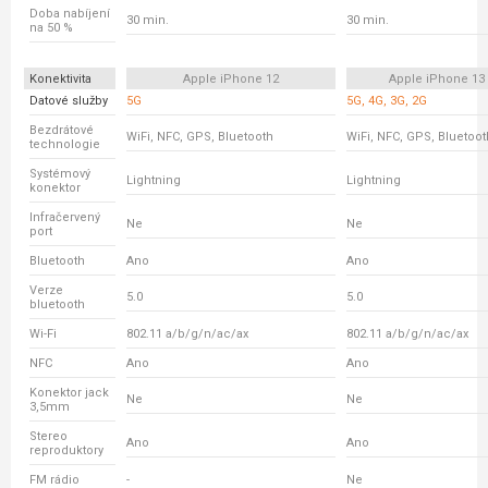
Doba nabíjení
30 min.
30 min.
na 50 %
Konektivita
Apple iPhone 12
Apple iPhone 13
Datové služby
5G
5G, 4G, 3G, 2G
Bezdrátové
WiFi, NFC, GPS, Bluetooth
WiFi, NFC, GPS, Bluetoot
technologie
Systémový
Lightning
Lightning
konektor
Infračervený
Ne
Ne
port
Bluetooth
Ano
Ano
Verze
5.0
5.0
bluetooth
Wi-Fi
802.11 a/b/g/n/ac/ax
802.11 a/b/g/n/ac/ax
NFC
Ano
Ano
Konektor jack
Ne
Ne
3,5mm
Stereo
Ano
Ano
reproduktory
FM rádio
-
Ne