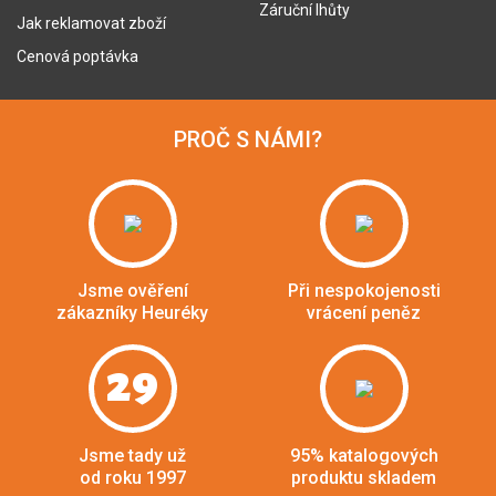
Záruční lhůty
Jak reklamovat zboží
Cenová poptávka
PROČ S NÁMI?
Jsme ověření
Při nespokojenosti
zákazníky Heuréky
vrácení peněz
29
Jsme tady už
95% katalogových
od roku 1997
produktu skladem