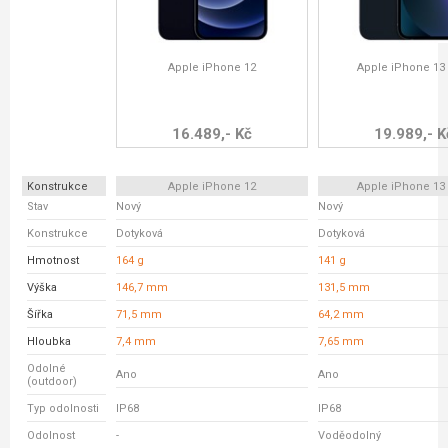
Apple iPhone 12
Apple iPhone 13
16.489,- Kč
19.989,- K
Konstrukce
Apple iPhone 12
Apple iPhone 13
Stav
Nový
Nový
Konstrukce
Dotyková
Dotyková
Hmotnost
164 g
141 g
Výška
146,7 mm
131,5 mm
Šířka
71,5 mm
64,2 mm
Hloubka
7,4 mm
7,65 mm
Odolné
Ano
Ano
(outdoor)
Typ odolnosti
IP68
IP68
Odolnost
-
Voděodolný