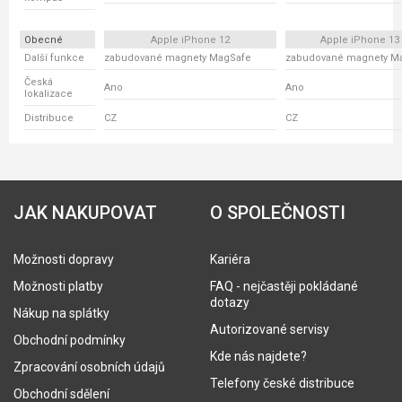
Obecné
Apple iPhone 12
Apple iPhone 13
Další funkce
zabudované magnety MagSafe
zabudované magnety M
Česká
Ano
Ano
lokalizace
Distribuce
CZ
CZ
JAK NAKUPOVAT
O SPOLEČNOSTI
Možnosti dopravy
Kariéra
Možnosti platby
FAQ - nejčastěji pokládané
dotazy
Nákup na splátky
Autorizované servisy
Obchodní podmínky
Kde nás najdete?
Zpracování osobních údajů
Telefony české distribuce
Obchodní sdělení