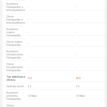
Rozlišení
fotoaparátu s
-
-
teleobjektivem
Clona
fotoaparátu s
-
-
teleobjektivem
Rozlišení
makro
-
-
fotoaparátu
Clona makro
-
-
fotoaparátu
Rozlišení
hloubkového
-
-
fotoaparátu
Clona
hloubkového
-
-
fotoaparátu
Typ stabilizace
OIS
IBIS
obrazu
Optický zoom
2 x
2 x
Rozlišení
předního
12 Mpx
12 Mpx
fotoaparátu
Clona