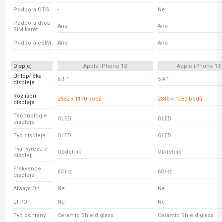
Podpora OTG
-
Ne
Podpora dvou
Ano
Ano
SIM karet
Podpora eSIM
Ano
Ano
Displej
Apple iPhone 12
Apple iPhone 13
Úhlopříčka
6.1 "
5.4 "
displeje
Rozlišení
2532 x 1170 bodů
2340 × 1080 bodů
displeje
Technologie
OLED
OLED
displeje
Typ displeje
OLED
OLED
Tvar výřezu v
Obdélník
Obdélník
displeji
Frekvence
60 Hz
60 Hz
displeje
Always On
Ne
Ne
LTPO
Ne
Ne
Typ ochrany
Ceramic Shield glass
Ceramic Shield glass