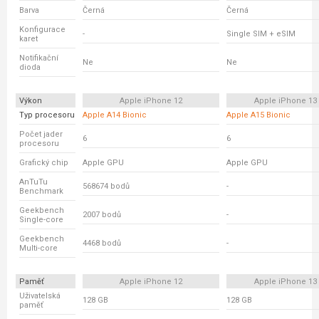
Barva
Černá
Černá
Konfigurace
-
Single SIM + eSIM
karet
Notifikační
Ne
Ne
dioda
Výkon
Apple iPhone 12
Apple iPhone 13
Typ procesoru
Apple A14 Bionic
Apple A15 Bionic
Počet jader
6
6
procesoru
Grafický chip
Apple GPU
Apple GPU
AnTuTu
568674 bodů
-
Benchmark
Geekbench
2007 bodů
-
Single-core
Geekbench
4468 bodů
-
Multi-core
Paměť
Apple iPhone 12
Apple iPhone 13
Uživatelská
128 GB
128 GB
paměť