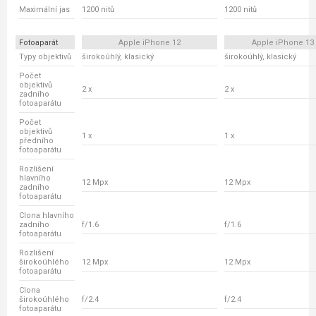
Maximální jas
1200 nitů
1200 nitů
Fotoaparát
Apple iPhone 12
Apple iPhone 13
Typy objektivů
širokoúhlý, klasický
širokoúhlý, klasický
Počet
objektivů
2 x
2 x
zadního
fotoaparátu
Počet
objektivů
1 x
1 x
předního
fotoaparátu
Rozlišení
hlavního
12 Mpx
12 Mpx
zadního
fotoaparátu
Clona hlavního
zadního
f/1.6
f/1.6
fotoaparátu
Rozlišení
širokoúhlého
12 Mpx
12 Mpx
fotoaparátu
Clona
širokoúhlého
f/2.4
f/2.4
fotoaparátu