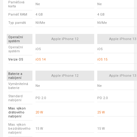
Paměťová
Ne
Ne
karta
Paměť RAM
4 GB
4 GB
Typ paměti
NVMe
NVMe
Operační
Apple iPhone 12
Apple iPhone 13
systém
Operační
iOS
iOS
systém
Verze OS
iOS 14
iOS 15
Baterie a
Apple iPhone 12
Apple iPhone 13
nabíjení
Vyměnitelná
Ne
Ne
baterie
Standard
PD 2.0
PD 2.0
nabíjení
Max. výkon
drátového
20 W
25 W
nabíjení
Max. výkon
bezdrátového
15 W
15 W
nabíjení