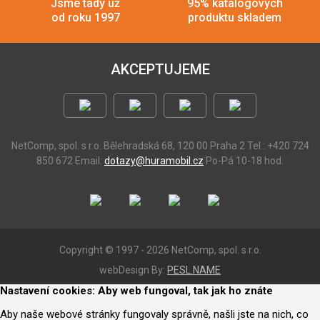
Jsme tady už
95% katalogových
od roku 1997
produktu skladem
AKCEPTUJEME
NetComp, spol. s r.o.
Bělehradská 68, 120 00 Praha 2
Tel.: +420 724
850 672
Email:
dotazy@huramobil.cz
Po-Pá 10-18 hod.
Copyright © 1997 - 2026 NetComp, spol. s r.o.
webDesign By:
PESL.NAME
Nastavení cookies: Aby web fungoval, tak jak ho znáte
Aby naše webové stránky fungovaly správně, našli jste na nich, co