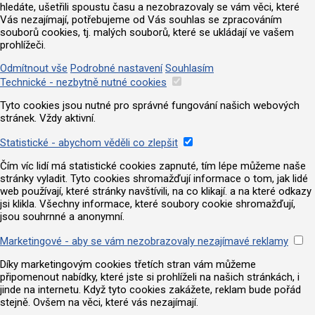
hledáte, ušetřili spoustu času a nezobrazovaly se vám věci, které
Vás nezajímají, potřebujeme od Vás souhlas se zpracováním
souborů cookies, tj. malých souborů, které se ukládají ve vašem
prohlížeči.
Odmítnout vše
Podrobné nastavení
Souhlasím
Technické - nezbytně nutné cookies
Tyto cookies jsou nutné pro správné fungování našich webových
stránek. Vždy aktivní.
Statistické - abychom věděli co zlepšit
Čím víc lidí má statistické cookies zapnuté, tím lépe můžeme naše
stránky vyladit. Tyto cookies shromažďují informace o tom, jak lidé
web používají, které stránky navštívili, na co klikají. a na které odkazy
jsi klikla. Všechny informace, které soubory cookie shromažďují,
jsou souhrnné a anonymní.
Marketingové - aby se vám nezobrazovaly nezajímavé reklamy
Díky marketingovým cookies třetích stran vám můžeme
připomenout nabídky, které jste si prohlíželi na našich stránkách, i
jinde na internetu. Když tyto cookies zakážete, reklam bude pořád
stejně. Ovšem na věci, které vás nezajímají.