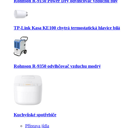
Rohnson R-9150 Power Dry odvlhčovač vzduchu bílý
TP-Link Kasa KE100 chytrá termostatická hlavice bílá
Rohnson R-9350 odvlhčovač vzduchu modrý
Kuchyňské spotřebiče
Příprava jídla