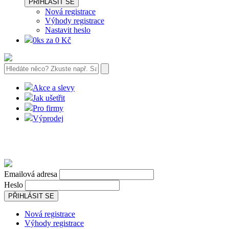
PŘIHLÁSIT SE
Nová registrace
Výhody registrace
Nastavit heslo
0ks za 0 Kč
Akce a slevy
Jak ušetřit
Pro firmy
Výprodej
Emailová adresa
Heslo
PŘIHLÁSIT SE
Nová registrace
Výhody registrace