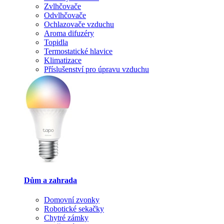
Zvlhčovače
Odvlhčovače
Ochlazovače vzduchu
Aroma difuzéry
Topidla
Termostatické hlavice
Klimatizace
Příslušenství pro úpravu vzduchu
Dům a zahrada
Domovní zvonky
Robotické sekačky
Chytré zámky