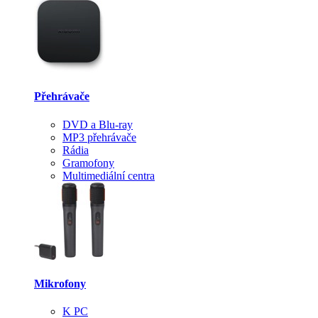
Přehrávače
DVD a Blu-ray
MP3 přehrávače
Rádia
Gramofony
Multimediální centra
Mikrofony
K PC