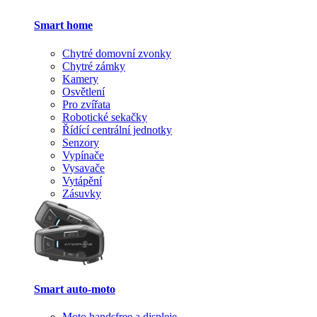
Smart home
Chytré domovní zvonky
Chytré zámky
Kamery
Osvětlení
Pro zvířata
Robotické sekačky
Řídící centrální jednotky
Senzory
Vypínače
Vysavače
Vytápění
Zásuvky
Smart auto-moto
Moto handsfree a displeje