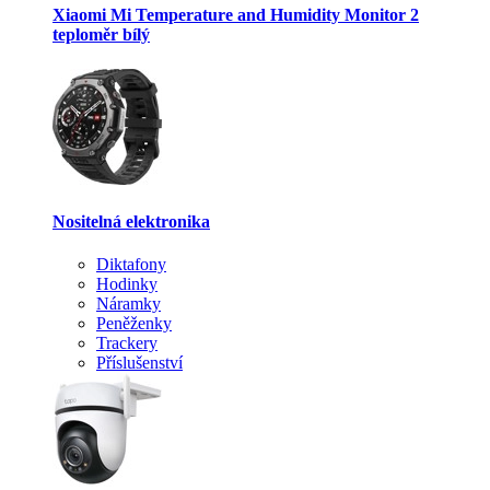
Xiaomi Mi Temperature and Humidity Monitor 2
teploměr bílý
Nositelná elektronika
Diktafony
Hodinky
Náramky
Peněženky
Trackery
Příslušenství