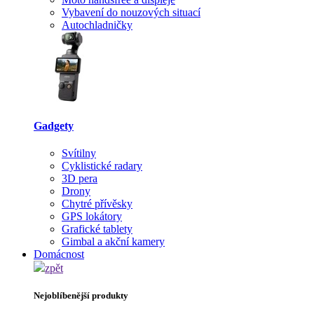
Vybavení do nouzových situací
Autochladničky
Gadgety
Svítilny
Cyklistické radary
3D pera
Drony
Chytré přívěsky
GPS lokátory
Grafické tablety
Gimbal a akční kamery
Domácnost
zpět
Nejoblíbenější produkty