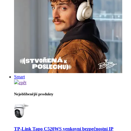
Smart
zpět
Nejoblíbenější produkty
TP-Link Tapo C520WS venkovní bezpečnostní IP