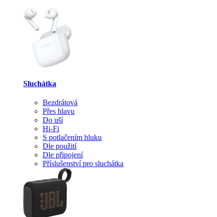
Sluchátka
Bezdrátová
Přes hlavu
Do uší
Hi-Fi
S potlačením hluku
Dle použití
Dle připojení
Příslušenství pro sluchátka