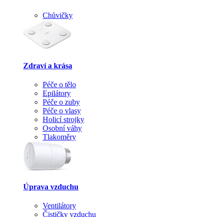
Chůvičky
Zdraví a krása
Péče o tělo
Epilátory
Péče o zuby
Péče o vlasy
Holicí strojky
Osobní váhy
Tlakoměry
Úprava vzduchu
Ventilátory
Čističky vzduchu