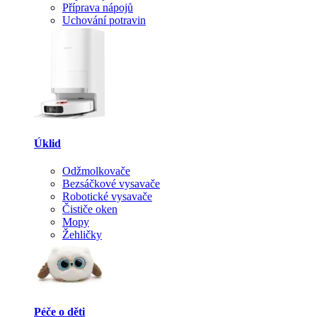
Příprava nápojů
Uchování potravin
Úklid
Odžmolkovače
Bezsáčkové vysavače
Robotické vysavače
Čističe oken
Mopy
Žehličky
Péče o děti