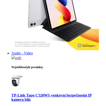
Audio - Video
zpět
Nejoblíbenější produkty
TP-Link Tapo C520WS venkovní bezpečnostní IP
kamera bílá