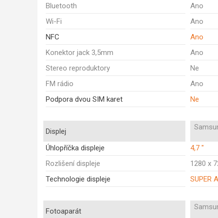
Bluetooth
Ano
Wi-Fi
Ano
NFC
Ano
Konektor jack 3,5mm
Ano
Stereo reproduktory
Ne
FM rádio
Ano
Podpora dvou SIM karet
Ne
Samsun
Displej
Úhlopříčka displeje
4,7 "
Rozlišení displeje
1280 x 
Technologie displeje
SUPER 
Samsun
Fotoaparát