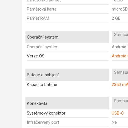
Uživatelská paměť
16 GB
Paměťová karta
microSD
Paměť RAM
2 GB
Samsun
Operační systém
Operační systém
Android
Verze OS
Android 
Samsun
Baterie a nabíjení
Kapacita baterie
2350 m
Samsun
Konektivita
Systémový konektor
USB-C
Infračervený port
Ne