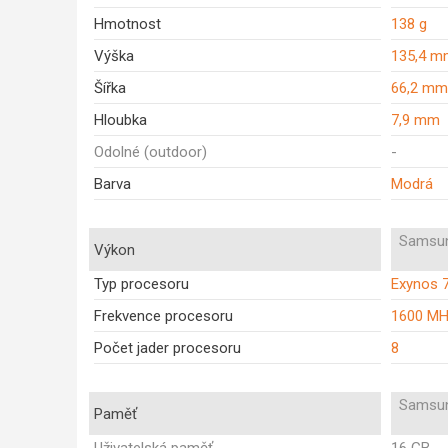
Hmotnost
138 g
Výška
135,4 m
Šířka
66,2 mm
Hloubka
7,9 mm
Odolné (outdoor)
-
Barva
Modrá
Samsun
Výkon
Typ procesoru
Exynos 
Frekvence procesoru
1600 M
Počet jader procesoru
8
Samsun
Paměť