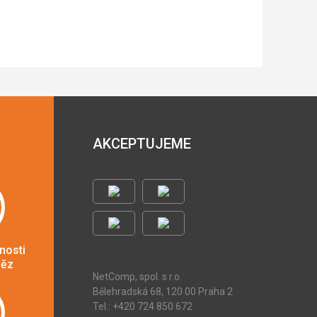
AKCEPTUJEME
nosti
něz
NetComp, spol. s r.o.
Bělehradská 68, 120 00 Praha 2
Tel.: +420 724 850 672