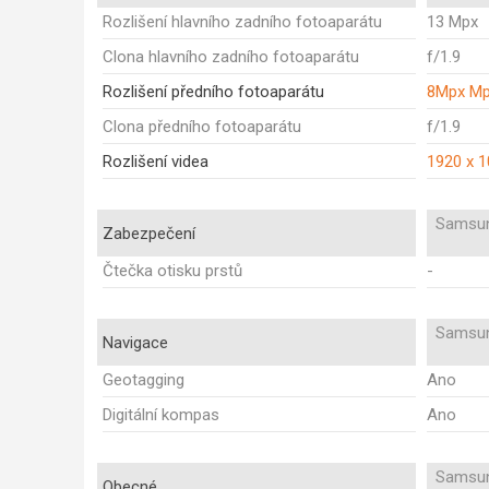
Rozlišení hlavního zadního fotoaparátu
13 Mpx
Clona hlavního zadního fotoaparátu
f/1.9
Rozlišení předního fotoaparátu
8Mpx M
Clona předního fotoaparátu
f/1.9
Rozlišení videa
1920 x 
Samsun
Zabezpečení
Čtečka otisku prstů
-
Samsun
Navigace
Geotagging
Ano
Digitální kompas
Ano
Samsun
Obecné