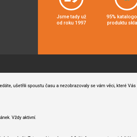
Jsme tady už
95% katalog
od roku 1997
produktu skl
hledáte, ušetřili spoustu času a nezobrazovaly se vám věci, které V
nek. Vždy aktivní.