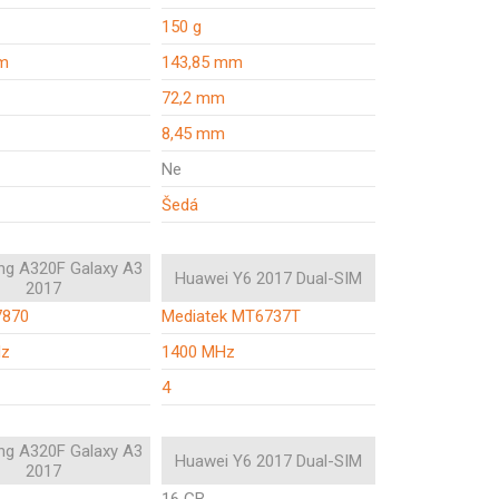
150 g
m
143,85 mm
72,2 mm
8,45 mm
Ne
Šedá
g A320F Galaxy A3
Huawei Y6 2017 Dual-SIM
2017
7870
Mediatek MT6737T
Hz
1400 MHz
4
g A320F Galaxy A3
Huawei Y6 2017 Dual-SIM
2017