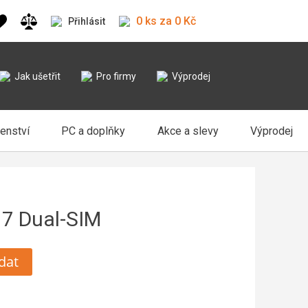
0 ks za 0 Kč
Přihlásit
Jak ušetřit
Pro firmy
Výprodej
šenství
PC a doplňky
Akce a slevy
Výprodej
7 Dual-SIM
dat