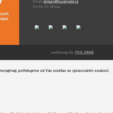
Email:
dotazy@huramobil.cz
Po-Pá 10-18 hod.
ových
adem
webDesign By:
PESL.NAME
ás nezajímají, potřebujeme od Vás souhlas se zpracováním souborů