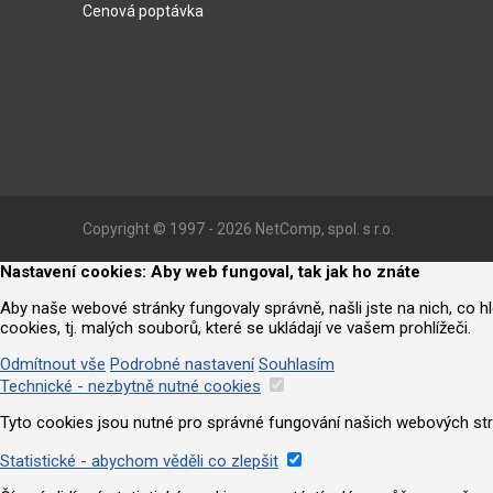
Cenová poptávka
Copyright © 1997 - 2026 NetComp, spol. s r.o.
Nastavení cookies: Aby web fungoval, tak jak ho znáte
Aby naše webové stránky fungovaly správně, našli jste na nich, co 
cookies, tj. malých souborů, které se ukládají ve vašem prohlížeči.
Odmítnout vše
Podrobné nastavení
Souhlasím
Technické - nezbytně nutné cookies
Tyto cookies jsou nutné pro správné fungování našich webových strá
Statistické - abychom věděli co zlepšit