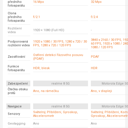
předního
16 Mpx
32 Mpx
fotoaparátu
Clona
předního
f/2.1
f/2.4
fotoaparátu
Rozlišení
1920 × 1080 (Full HD)
-
videa
3840 x 2160 / 30 FPS, 192
Podporovaná
1920 x 1080 / 30 FPS, 1280 x 720 / 30
60 FPS, 1920 x 1080 / 240
rozlišení videa
FPS, 1280 x 720 / 120 FPS
1080 / 120 FPS
Ostření detekcí fázového posuvu
Zaostřování
PDAF
(PDAF)
Funkce
HDR, blesk
HDR
fotoaparátu
Zabezpečení
realme 8 5G
Motorola Edge 5
Čtečka otisku
Ano, na rámečku
Ano, v displeji
prstů
Navigace
realme 8 5G
Motorola Edge 5
Světelný, Přiblížení, Gyroskop,
Světelný, Přiblížení, Ko
Senzory
Akcelerometr
Gyroskop, Akcelerometr
Geotagging
Ano
Ano