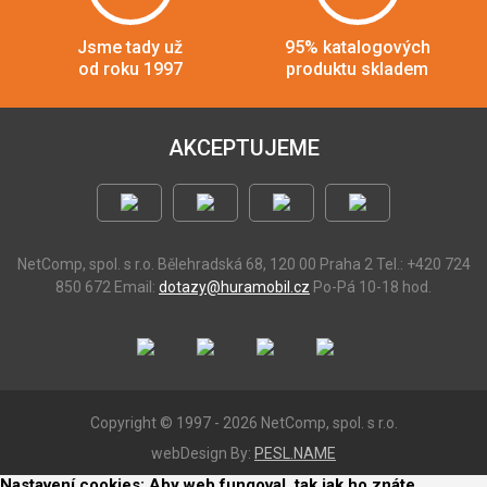
Jsme tady už
95% katalogových
od roku 1997
produktu skladem
AKCEPTUJEME
NetComp, spol. s r.o.
Bělehradská 68, 120 00 Praha 2
Tel.: +420 724
850 672
Email:
dotazy@huramobil.cz
Po-Pá 10-18 hod.
Copyright © 1997 - 2026 NetComp, spol. s r.o.
webDesign By:
PESL.NAME
Nastavení cookies: Aby web fungoval, tak jak ho znáte