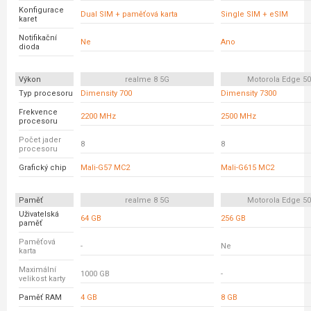
Konfigurace
Dual SIM + paměťová karta
Single SIM + eSIM
karet
Notifikační
Ne
Ano
dioda
Výkon
realme 8 5G
Motorola Edge 5
Typ procesoru
Dimensity 700
Dimensity 7300
Frekvence
2200 MHz
2500 MHz
procesoru
Počet jader
8
8
procesoru
Grafický chip
Mali-G57 MC2
Mali-G615 MC2
Paměť
realme 8 5G
Motorola Edge 5
Uživatelská
64 GB
256 GB
paměť
Paměťová
-
Ne
karta
Maximální
1000 GB
-
velikost karty
Paměť RAM
4 GB
8 GB