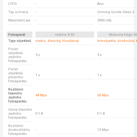
LTPO
-
Ano
Typ ochrany
-
Corning Gorilla Glass 3
Maximální jas
-
3000 nitů
Fotoaparát
realme 8 5G
Motorola Edge 5
Typy objektivů
makro, klasický, hloubkový
teleobjektiv, širokoúhlý, 
Počet
objektivů
3 x
3 x
zadního
fotoaparátu
Počet
objektivů
1 x
1 x
předního
fotoaparátu
Rozlišení
hlavního
48 Mpx
50 Mpx
zadního
fotoaparátu
Clona hlavního
zadního
f/1.8
f/1.8
fotoaparátu
Rozlišení
širokoúhlého
-
13 Mpx
fotoaparátu