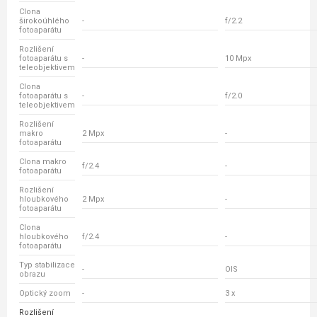
Clona
širokoúhlého
-
f/2.2
fotoaparátu
Rozlišení
fotoaparátu s
-
10 Mpx
teleobjektivem
Clona
fotoaparátu s
-
f/2.0
teleobjektivem
Rozlišení
makro
2 Mpx
-
fotoaparátu
Clona makro
f/2.4
-
fotoaparátu
Rozlišení
hloubkového
2 Mpx
-
fotoaparátu
Clona
hloubkového
f/2.4
-
fotoaparátu
Typ stabilizace
-
OIS
obrazu
Optický zoom
-
3 x
Rozlišení