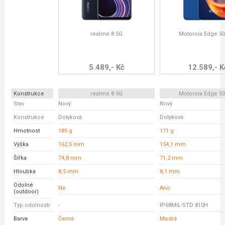
realme 8 5G
Motorola Edge 5
5.489,- Kč
12.589,- K
Konstrukce
realme 8 5G
Motorola Edge 5
Stav
Nový
Nový
Konstrukce
Dotyková
Dotyková
Hmotnost
185 g
171 g
Výška
162,5 mm
154,1 mm
Šířka
74,8 mm
71,2 mm
Hloubka
8,5 mm
8,1 mm
Odolné
Ne
Ano
(outdoor)
Typ odolnosti
-
IP68MIL-STD 810H
Barva
Černá
Modrá