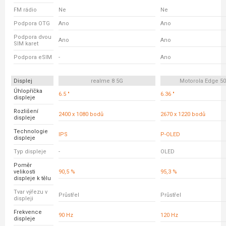
FM rádio
Ne
Ne
Podpora OTG
Ano
Ano
Podpora dvou
Ano
Ano
SIM karet
Podpora eSIM
-
Ano
Displej
realme 8 5G
Motorola Edge 5
Úhlopříčka
6.5 "
6.36 "
displeje
Rozlišení
2400 x 1080 bodů
2670 x 1220 bodů
displeje
Technologie
IPS
P-OLED
displeje
Typ displeje
-
OLED
Poměr
velikosti
90,5 %
95,3 %
displeje k tělu
Tvar výřezu v
Průstřel
Průstřel
displeji
Frekvence
90 Hz
120 Hz
displeje