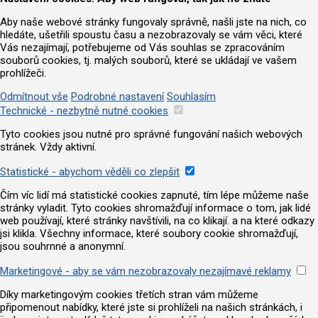
Aby naše webové stránky fungovaly správně, našli jste na nich, co
hledáte, ušetřili spoustu času a nezobrazovaly se vám věci, které
Vás nezajímají, potřebujeme od Vás souhlas se zpracováním
souborů cookies, tj. malých souborů, které se ukládají ve vašem
prohlížeči.
Odmítnout vše
Podrobné nastavení
Souhlasím
Technické - nezbytně nutné cookies
Tyto cookies jsou nutné pro správné fungování našich webových
stránek. Vždy aktivní.
Statistické - abychom věděli co zlepšit
Čím víc lidí má statistické cookies zapnuté, tím lépe můžeme naše
stránky vyladit. Tyto cookies shromažďují informace o tom, jak lidé
web používají, které stránky navštívili, na co klikají. a na které odkazy
jsi klikla. Všechny informace, které soubory cookie shromažďují,
jsou souhrnné a anonymní.
Marketingové - aby se vám nezobrazovaly nezajímavé reklamy
Díky marketingovým cookies třetích stran vám můžeme
připomenout nabídky, které jste si prohlíželi na našich stránkách, i