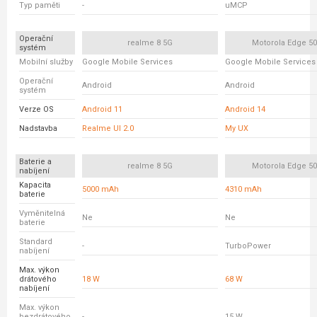
Typ paměti
-
uMCP
Operační
realme 8 5G
Motorola Edge 5
systém
Mobilní služby
Google Mobile Services
Google Mobile Services
Operační
Android
Android
systém
Verze OS
Android 11
Android 14
Nadstavba
Realme UI 2.0
My UX
Baterie a
realme 8 5G
Motorola Edge 5
nabíjení
Kapacita
5000 mAh
4310 mAh
baterie
Vyměnitelná
Ne
Ne
baterie
Standard
-
TurboPower
nabíjení
Max. výkon
drátového
18 W
68 W
nabíjení
Max. výkon
bezdrátového
-
15 W