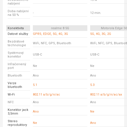
nabíjení
Doba nabíjení
-
12 min.
na 50 %
Konektivita
realme 8 5G
Motorola Edge 5
Datové služby
GPRS, EDGE, 5G, 4G, 3G
5G, 4G, 3G, 2G
Bezdrátové
WiFi, NFC, GPS, Bluetooth
WiFi, NFC, GPS, Bluetoot
technologie
Systémový
USB-C
USB-C
konektor
Infračervený
Ne
Ne
port
Bluetooth
Ano
Ano
Verze
5.1
5.3
bluetooth
Wi-Fi
802.11 a/b/g/n/ac
802.11 a/b/g/n/ac/ax
NFC
Ano
Ano
Konektor jack
Ano
Ne
3,5mm
Stereo
Ne
Ano
reproduktory