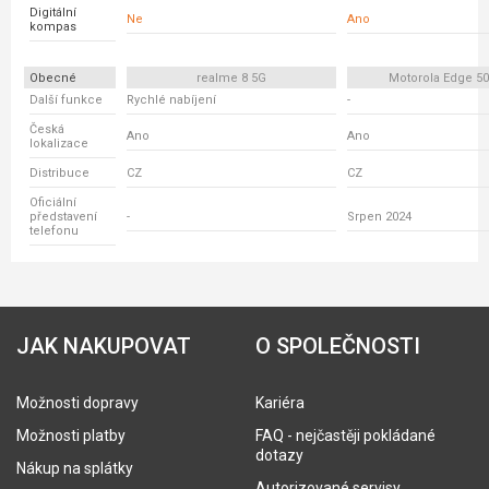
Digitální
Ne
Ano
kompas
Obecné
realme 8 5G
Motorola Edge 5
Další funkce
Rychlé nabíjení
-
Česká
Ano
Ano
lokalizace
Distribuce
CZ
CZ
Oficiální
představení
-
Srpen 2024
telefonu
JAK NAKUPOVAT
O SPOLEČNOSTI
Možnosti dopravy
Kariéra
Možnosti platby
FAQ - nejčastěji pokládané
dotazy
Nákup na splátky
Autorizované servisy