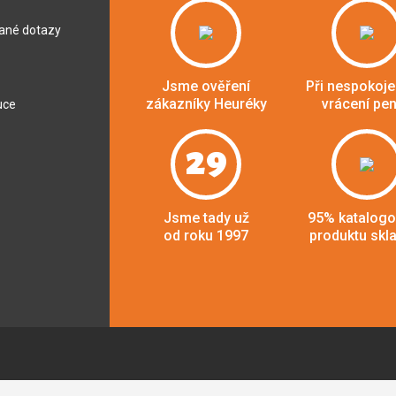
dané dotazy
Jsme ověření
Při nespokoje
zákazníky Heuréky
vrácení pe
uce
29
Jsme tady už
95% katalog
od roku 1997
produktu skl