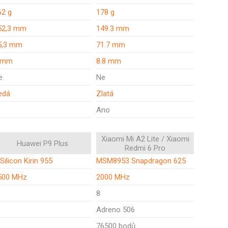
62 g
178 g
52,3 mm
149.3 mm
5,3 mm
71.7 mm
 mm
8.8 mm
e
Ne
edá
Zlatá
Ano
Xiaomi Mi A2 Lite / Xiaomi
Huawei P9 Plus
Redmi 6 Pro
Silicon Kirin 955
MSM8953 Snapdragon 625
500 MHz
2000 MHz
8
Adreno 506
76500 bodů