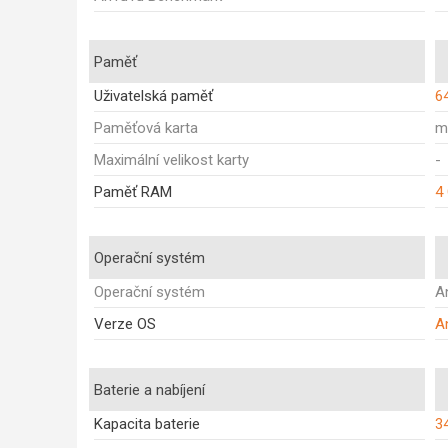
Paměť
Uživatelská paměť
6
Paměťová karta
m
Maximální velikost karty
-
Paměť RAM
4
Operační systém
Operační systém
A
Verze OS
A
Baterie a nabíjení
Kapacita baterie
3