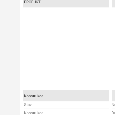
PRODUKT
Konstrukce
Stav
N
Konstrukce
D