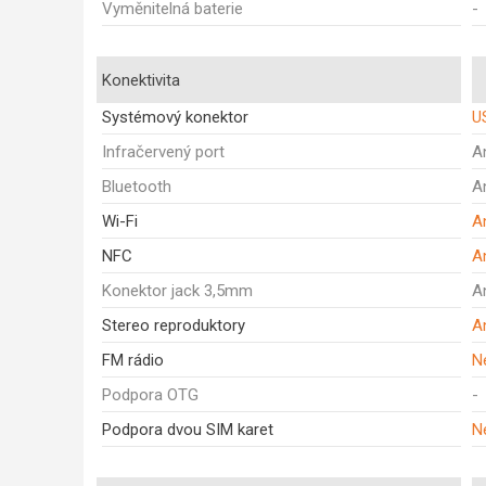
Vyměnitelná baterie
-
Konektivita
Systémový konektor
U
Infračervený port
A
Bluetooth
A
Wi-Fi
A
NFC
A
Konektor jack 3,5mm
A
Stereo reproduktory
A
FM rádio
N
Podpora OTG
-
Podpora dvou SIM karet
N