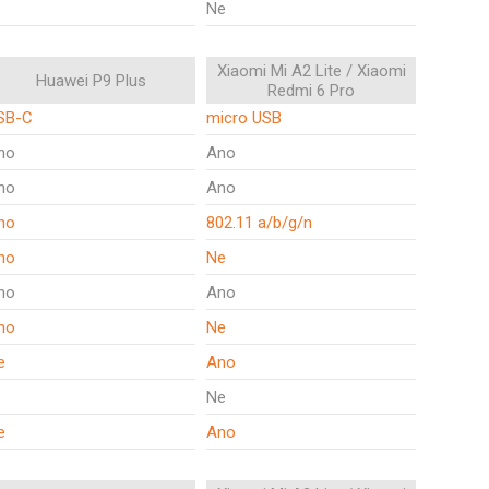
Ne
Xiaomi Mi A2 Lite / Xiaomi
Huawei P9 Plus
Redmi 6 Pro
SB-C
micro USB
no
Ano
no
Ano
no
802.11 a/b/g/n
no
Ne
no
Ano
no
Ne
e
Ano
Ne
e
Ano