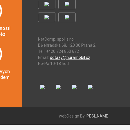
nosti
něz
NetComp, spol. s r.o.
Bělehradská 68, 120 00 Praha 2
Tel.: +420 724 850 672
Email:
dotazy@huramobil.cz
Po-Pá 10-18 hod.
ových
adem
webDesign By:
PESL.NAME