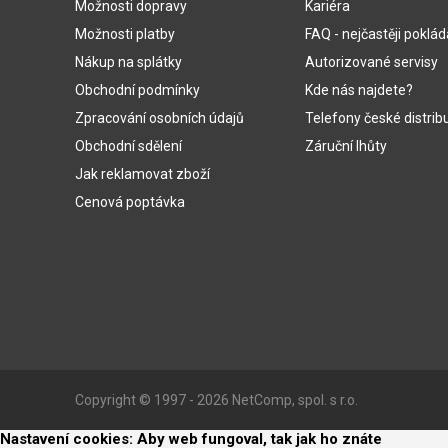
Možnosti dopravy
Kariéra
Možnosti platby
FAQ - nejčastěji poklá
Nákup na splátky
Autorizované servisy
Obchodní podmínky
Kde nás najdete?
Zpracování osobních údajů
Telefony české distrib
Obchodní sdělení
Záruční lhůty
Jak reklamovat zboží
Cenová poptávka
Copyright © 1997 - 2026 NetComp, spol. s r.o.
Nastavení cookies: Aby web fungoval, tak jak ho znáte