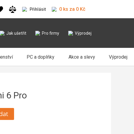
0 ks za 0 Kč
Přihlásit
Jak ušetřit
Pro firmy
Výprodej
šenství
PC a doplňky
Akce a slevy
Výprodej
i 6 Pro
dat