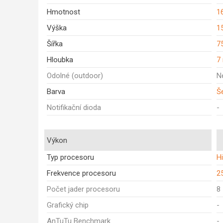
Hmotnost
1
Výška
1
Šířka
7
Hloubka
7
Odolné (outdoor)
N
Barva
Š
Notifikační dioda
-
Výkon
Typ procesoru
Hi
Frekvence procesoru
2
Počet jader procesoru
8
Grafický chip
-
AnTuTu Benchmark
-