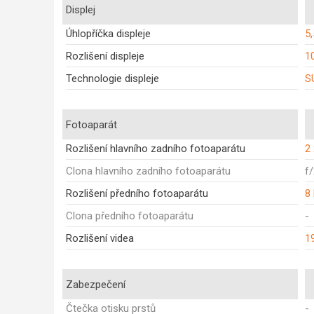
Displej
Úhlopříčka displeje
5,
Rozlišení displeje
1
Technologie displeje
S
Fotoaparát
Rozlišení hlavního zadního fotoaparátu
2
Clona hlavního zadního fotoaparátu
f/
Rozlišení předního fotoaparátu
8
Clona předního fotoaparátu
-
Rozlišení videa
1
Zabezpečení
Čtečka otisku prstů
-