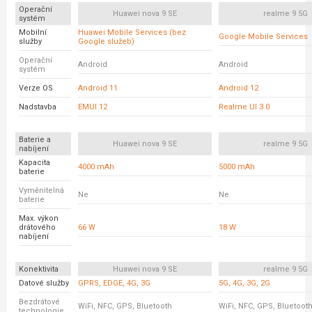
Operační
Huawei nova 9 SE
realme 9 5G
systém
Mobilní
Huawei Mobile Services (bez
Google Mobile Services
služby
Google služeb)
Operační
Android
Android
systém
Verze OS
Android 11
Android 12
Nadstavba
EMUI 12
Realme UI 3.0
Baterie a
Huawei nova 9 SE
realme 9 5G
nabíjení
Kapacita
4000 mAh
5000 mAh
baterie
Vyměnitelná
Ne
Ne
baterie
Max. výkon
drátového
66 W
18 W
nabíjení
Konektivita
Huawei nova 9 SE
realme 9 5G
Datové služby
GPRS, EDGE, 4G, 3G
5G, 4G, 3G, 2G
Bezdrátové
WiFi, NFC, GPS, Bluetooth
WiFi, NFC, GPS, Bluetoot
technologie