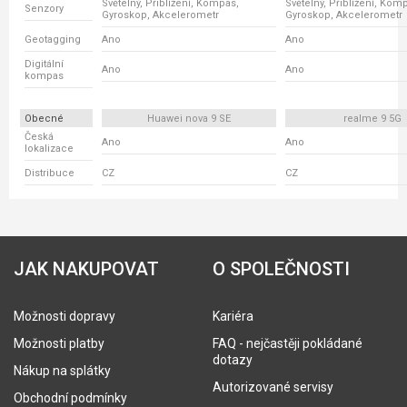
Světelný, Přiblížení, Kompas,
Světelný, Přiblížení, Kom
Senzory
Gyroskop, Akcelerometr
Gyroskop, Akcelerometr
Geotagging
Ano
Ano
Digitální
Ano
Ano
kompas
Obecné
Huawei nova 9 SE
realme 9 5G
Česká
Ano
Ano
lokalizace
Distribuce
CZ
CZ
JAK NAKUPOVAT
O SPOLEČNOSTI
Možnosti dopravy
Kariéra
Možnosti platby
FAQ - nejčastěji pokládané
dotazy
Nákup na splátky
Autorizované servisy
Obchodní podmínky