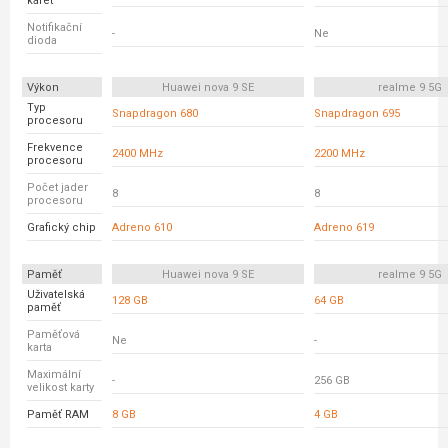
karet
Notifikační
-
Ne
dioda
Výkon
Huawei nova 9 SE
realme 9 5G
Typ
Snapdragon 680
Snapdragon 695
procesoru
Frekvence
2400 MHz
2200 MHz
procesoru
Počet jader
8
8
procesoru
Grafický chip
Adreno 610
Adreno 619
Paměť
Huawei nova 9 SE
realme 9 5G
Uživatelská
128 GB
64 GB
paměť
Paměťová
Ne
-
karta
Maximální
-
256 GB
velikost karty
Paměť RAM
8 GB
4 GB