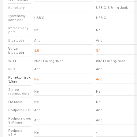
Konektory
-
USB-C, 3,5mm Jack
Systémový
USB-C
USB-C
konektor
Infračervený
Ne
Ne
port
Bluetooth
Ano
Ano
Verze
5.0
5.1
bluetooth
Wi-Fi
802.11 a/b/g/n/ac
802.11 a/b/g/n/ac
NFC
Ano
Ano
Konektor jack
Ne
Ano
3,5mm
Stereo
Ne
Ne
reproduktory
FM rádio
Ne
Ne
Podpora OTG
Ano
Ano
Podpora dvou
Ano
Ano
SIM karet
Podpora
Ne
-
eSIM