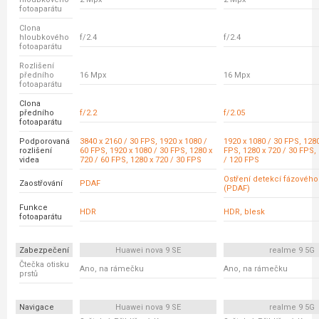
fotoaparátu
Clona
hloubkového
f/2.4
f/2.4
fotoaparátu
Rozlišení
předního
16 Mpx
16 Mpx
fotoaparátu
Clona
předního
f/2.2
f/2.05
fotoaparátu
Podporovaná
3840 x 2160 / 30 FPS, 1920 x 1080 /
1920 x 1080 / 30 FPS, 1280
rozlišení
60 FPS, 1920 x 1080 / 30 FPS, 1280 x
FPS, 1280 x 720 / 30 FPS,
videa
720 / 60 FPS, 1280 x 720 / 30 FPS
/ 120 FPS
Ostření detekcí fázovéh
Zaostřování
PDAF
(PDAF)
Funkce
HDR
HDR, blesk
fotoaparátu
Zabezpečení
Huawei nova 9 SE
realme 9 5G
Čtečka otisku
Ano, na rámečku
Ano, na rámečku
prstů
Navigace
Huawei nova 9 SE
realme 9 5G