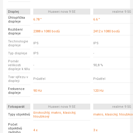
Displej
Huawei nova 9 SE
realme 9 5G
Úhlopříčka
6.78 "
6.6 "
displeje
Rozlišení
2388 x 1080 bodů
2412 x 1080 bodů
displeje
Technologie
IPS
IPS
displeje
Typ displeje
IPS
-
Poměr
velikosti
-
90,8 %
displeje k tělu
Tvar výřezu v
Průstřel
Průstřel
displeji
Frekvence
90 Hz
120 Hz
displeje
Fotoaparát
Huawei nova 9 SE
realme 9 5G
širokoúhlý, makro, klasický,
Typy objektivů
makro, klasický, hloubko
hloubkový
Počet
objektivů
4 x
3 x
zadního