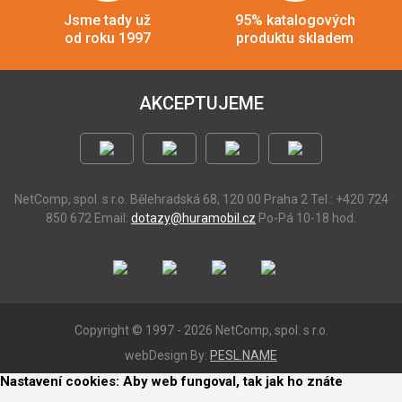
Jsme tady už
95% katalogových
od roku 1997
produktu skladem
AKCEPTUJEME
NetComp, spol. s r.o.
Bělehradská 68, 120 00 Praha 2
Tel.: +420 724
850 672
Email:
dotazy@huramobil.cz
Po-Pá 10-18 hod.
Copyright © 1997 - 2026 NetComp, spol. s r.o.
webDesign By:
PESL.NAME
Nastavení cookies: Aby web fungoval, tak jak ho znáte