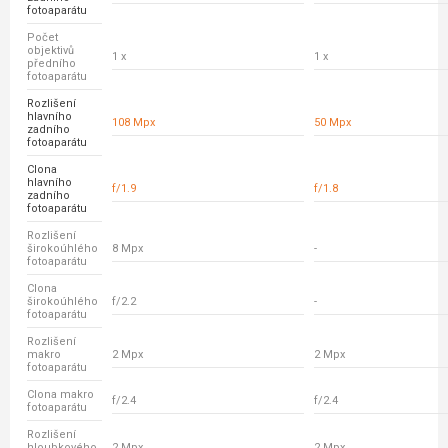
fotoaparátu
Počet
objektivů
1 x
1 x
předního
fotoaparátu
Rozlišení
hlavního
108 Mpx
50 Mpx
zadního
fotoaparátu
Clona
hlavního
f/1.9
f/1.8
zadního
fotoaparátu
Rozlišení
širokoúhlého
8 Mpx
-
fotoaparátu
Clona
širokoúhlého
f/2.2
-
fotoaparátu
Rozlišení
makro
2 Mpx
2 Mpx
fotoaparátu
Clona makro
f/2.4
f/2.4
fotoaparátu
Rozlišení
hloubkového
2 Mpx
2 Mpx