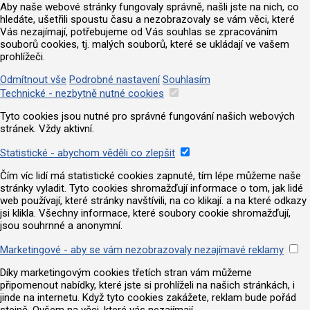
Aby naše webové stránky fungovaly správně, našli jste na nich, co
hledáte, ušetřili spoustu času a nezobrazovaly se vám věci, které
Vás nezajímají, potřebujeme od Vás souhlas se zpracováním
souborů cookies, tj. malých souborů, které se ukládají ve vašem
prohlížeči.
Odmítnout vše
Podrobné nastavení
Souhlasím
Technické - nezbytně nutné cookies
Tyto cookies jsou nutné pro správné fungování našich webových
stránek. Vždy aktivní.
Statistické - abychom věděli co zlepšit
Čím víc lidí má statistické cookies zapnuté, tím lépe můžeme naše
stránky vyladit. Tyto cookies shromažďují informace o tom, jak lidé
web používají, které stránky navštívili, na co klikají. a na které odkazy
jsi klikla. Všechny informace, které soubory cookie shromažďují,
jsou souhrnné a anonymní.
Marketingové - aby se vám nezobrazovaly nezajímavé reklamy
Díky marketingovým cookies třetích stran vám můžeme
připomenout nabídky, které jste si prohlíželi na našich stránkách, i
jinde na internetu. Když tyto cookies zakážete, reklam bude pořád