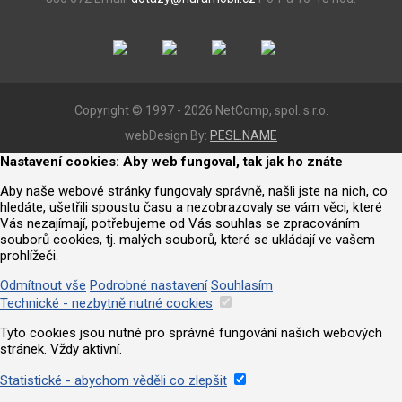
Copyright © 1997 - 2026 NetComp, spol. s r.o.
webDesign By:
PESL.NAME
Nastavení cookies: Aby web fungoval, tak jak ho znáte
Aby naše webové stránky fungovaly správně, našli jste na nich, co
hledáte, ušetřili spoustu času a nezobrazovaly se vám věci, které
Vás nezajímají, potřebujeme od Vás souhlas se zpracováním
souborů cookies, tj. malých souborů, které se ukládají ve vašem
prohlížeči.
Odmítnout vše
Podrobné nastavení
Souhlasím
Technické - nezbytně nutné cookies
Tyto cookies jsou nutné pro správné fungování našich webových
stránek. Vždy aktivní.
Statistické - abychom věděli co zlepšit