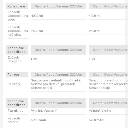
Konstrukce
Xiaomi Robot Vacuum X20 Max
Xiaomi Robot Vacuum 
Kapacita
zásobníku na
4000 ml
4000 ml
vodu
Kapacita
zásobníku na
2500 ml
2500 ml
nečistoty
Technické
Xiaomi Robot Vacuum X20 Max
Xiaomi Robot Vacuum 
specifikace
Způsob
LDS
LDS
navigace
Funkce
Xiaomi Robot Vacuum X20 Max
Xiaomi Robot Vacuum 
Senzor pro zvednutí mopů nad k,
Senzor pro zvednutí mopů
Senzory
Senzor pro detekci překážek,
Senzor pro detekci překá
Senzor okrajů
Senzor okrajů
Technické
Xiaomi Robot Vacuum X20 Max
Xiaomi Robot Vacuum 
specifikace
Typ úklidu
Vytírání, Vysávání
Vytírání, Vysávání
Kapacita
5200 mAh
5200 mAh
baterie