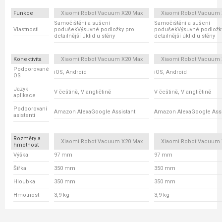
Funkce
Xiaomi Robot Vacuum X20 Max
Xiaomi Robot Vacuum 
Samočištění a sušení
Samočištění a sušení
Vlastnosti
podušekVýsuvné podložky pro
podušekVýsuvné podložk
detailnější úklid u stěny
detailnější úklid u stěny
Konektivita
Xiaomi Robot Vacuum X20 Max
Xiaomi Robot Vacuum 
Podporované
iOS, Android
iOS, Android
OS
Jazyk
V češtině, V angličtině
V češtině, V angličtině
aplikace
Podporovaní
Amazon AlexaGoogle Assistant
Amazon AlexaGoogle Assi
asistenti
Rozměry a
Xiaomi Robot Vacuum X20 Max
Xiaomi Robot Vacuum 
hmotnost
Výška
97 mm
97 mm
Šířka
350 mm
350 mm
Hloubka
350 mm
350 mm
Hmotnost
3,9 kg
3,9 kg