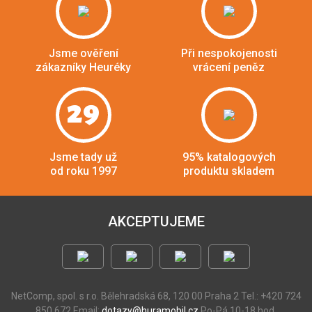
Jsme ověření
Při nespokojenosti
zákazníky Heuréky
vrácení peněz
29
Jsme tady už
95% katalogových
od roku 1997
produktu skladem
AKCEPTUJEME
NetComp, spol. s r.o.
Bělehradská 68, 120 00 Praha 2
Tel.: +420 724
850 672
Email:
dotazy@huramobil.cz
Po-Pá 10-18 hod.