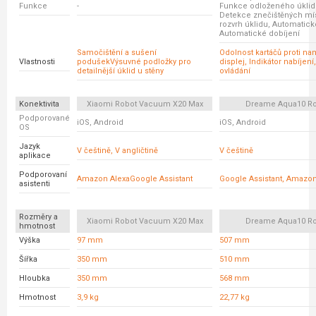
Funkce
-
Funkce odloženého úklid
Detekce znečištěných mís
rozvrh úklidu, Automatick
Automatické dobíjení
Samočištění a sušení
Odolnost kartáčů proti na
Vlastnosti
podušekVýsuvné podložky pro
displej, Indikátor nabíjení
detailnější úklid u stěny
ovládání
Konektivita
Xiaomi Robot Vacuum X20 Max
Dreame Aqua10 Ro
Podporované
iOS, Android
iOS, Android
OS
Jazyk
V češtině, V angličtině
V češtině
aplikace
Podporovaní
Amazon AlexaGoogle Assistant
Google Assistant, Amazon
asistenti
Rozměry a
Xiaomi Robot Vacuum X20 Max
Dreame Aqua10 Ro
hmotnost
Výška
97 mm
507 mm
Šířka
350 mm
510 mm
Hloubka
350 mm
568 mm
Hmotnost
3,9 kg
22,77 kg