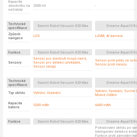
Kapacita
zásobníku na
2500 ml
-
nečistoty
Technické
Xiaomi Robot Vacuum X20 Max
Dreame Aqua10 Ro
specifikace
Způsob
LDS
LiDAR, AI kamera
navigace
Funkce
Xiaomi Robot Vacuum X20 Max
Dreame Aqua10 Ro
Senzor pro zvednutí mopů nad k,
Senzor proti pádu ze sch
Senzory
Senzor pro detekci překážek,
Senzor proti nárazu
Senzor okrajů
Technické
Xiaomi Robot Vacuum X20 Max
Dreame Aqua10 Ro
specifikace
Vytírání, Vysávání, Suché č
Typ úklidu
Vytírání, Vysávání
Mokré čištění
Kapacita
5200 mAh
6400 mAh
baterie
Funkce
Xiaomi Robot Vacuum X20 Max
Dreame Aqua10 Ro
Pokračování úklidu po sa
Inteligentní detekce kobe
Funkce proti zamotání ka