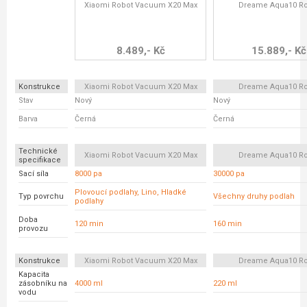
Xiaomi Robot Vacuum X20 Max
Dreame Aqua10 Ro
8.489,- Kč
15.889,- Kč
Konstrukce
Xiaomi Robot Vacuum X20 Max
Dreame Aqua10 Ro
Stav
Nový
Nový
Barva
Černá
Černá
Technické
Xiaomi Robot Vacuum X20 Max
Dreame Aqua10 Ro
specifikace
Sací síla
8000 pa
30000 pa
Plovoucí podlahy, Lino, Hladké
Typ povrchu
Všechny druhy podlah
podlahy
Doba
120 min
160 min
provozu
Konstrukce
Xiaomi Robot Vacuum X20 Max
Dreame Aqua10 Ro
Kapacita
zásobníku na
4000 ml
220 ml
vodu