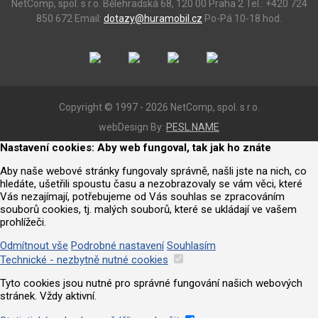
NetComp, spol. s r.o.
Bělehradská 68, 120 00 Praha 2
Tel.: +420 724
850 672
Email:
dotazy@huramobil.cz
Po-Pá 10-18 hod.
Copyright © 1997 - 2026 NetComp, spol. s r.o.
webDesign By:
PESL.NAME
Nastavení cookies: Aby web fungoval, tak jak ho znáte
Aby naše webové stránky fungovaly správně, našli jste na nich, co
hledáte, ušetřili spoustu času a nezobrazovaly se vám věci, které
Vás nezajímají, potřebujeme od Vás souhlas se zpracováním
souborů cookies, tj. malých souborů, které se ukládají ve vašem
prohlížeči.
Odmítnout vše
Podrobné nastavení
Souhlasím
Technické - nezbytně nutné cookies
Tyto cookies jsou nutné pro správné fungování našich webových
stránek. Vždy aktivní.