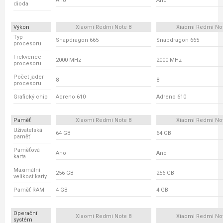
Ano
Ano
dioda
Výkon
Xiaomi Redmi Note 8
Xiaomi Redmi No
Typ
Snapdragon 665
Snapdragon 665
procesoru
Frekvence
2000 MHz
2000 MHz
procesoru
Počet jader
8
8
procesoru
Grafický chip
Adreno 610
Adreno 610
Paměť
Xiaomi Redmi Note 8
Xiaomi Redmi No
Uživatelská
64 GB
64 GB
paměť
Paměťová
Ano
Ano
karta
Maximální
256 GB
256 GB
velikost karty
Paměť RAM
4 GB
4 GB
Operační
Xiaomi Redmi Note 8
Xiaomi Redmi No
systém