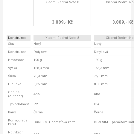
Xiaomi Redmi Note 8
Xiaomi Redmi No
3.889,- Kč
3.889,- Kč
Konstrukce
Xiaomi Redmi Note 8
Xiaomi Redmi No
Stav
Nový
Nový
Konstrukce
Dotyková
Dotyková
Hmotnost
190 g
190 g
Výška
158,3 mm
158,3 mm
Šířka
75,3 mm
75,3 mm
Hloubka
8,35 mm
8,35 mm
Odolné
Ano
Ano
(outdoor)
Typ odolnosti
P2i
P2i
Barva
Černá
Černá
Konfigurace
Dual SIM + paměťová karta
Dual SIM + paměťová kar
karet
Notifikační