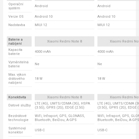
Operační
Android
Android
systém
Verze OS
Android 10
Android 10
Nadstavba
MIUI 12
MIUI 12
Baterie a
Xiaomi Redmi Note 8
Xiaomi Redmi No
nabíjení
Kapacita
4000 mAh
4000 mAh
baterie
Vyměnitelná
Ne
Ne
baterie
Max. výkon
drátového
18 W
18 W
nabíjení
Konektivita
Xiaomi Redmi Note 8
Xiaomi Redmi No
LTE (4G), UMTS/CDMA (3G), HSPA
LTE (4G), UMTS/CDMA (3
Datové služby
(3.5G), GPRS (2G), EDGE (2.5G)
(3.5G), GPRS (2G), EDGE (
Bezdrátové
WiFi, Infraport, GPS, GLONASS,
WiFi, Infraport, GPS, GL
technologie
Bluetooth, BeiDou, A-GPS
Bluetooth, BeiDou, A-GP
Systémový
USB-C
USB-C
konektor