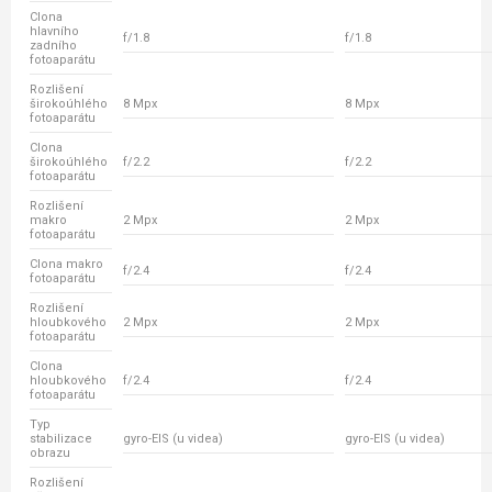
Clona
hlavního
f/1.8
f/1.8
zadního
fotoaparátu
Rozlišení
širokoúhlého
8 Mpx
8 Mpx
fotoaparátu
Clona
širokoúhlého
f/2.2
f/2.2
fotoaparátu
Rozlišení
makro
2 Mpx
2 Mpx
fotoaparátu
Clona makro
f/2.4
f/2.4
fotoaparátu
Rozlišení
hloubkového
2 Mpx
2 Mpx
fotoaparátu
Clona
hloubkového
f/2.4
f/2.4
fotoaparátu
Typ
stabilizace
gyro-EIS (u videa)
gyro-EIS (u videa)
obrazu
Rozlišení