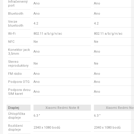
Infračervený
Ano
Ano
port
Bluetooth
Ano
Ano
Verze
4.2
4.2
bluetooth
Wi-Fi
802.11 a/b/g/n/ac
802.11 a/b/g/n/ac
NFC
Ne
Ne
Konektor jack
Ano
Ano
3,5mm
Stereo
Ne
Ne
reproduktory
FM rádio
Ano
Ano
Podpora OTG
Ano
Ano
Podpora dvou
Ano
Ano
SIM karet
Displej
Xiaomi Redmi Note 8
Xiaomi Redmi No
Úhlopříčka
6.3 "
6.3 "
displeje
Rozlišení
2340 x 1080 bodů
2340 x 1080 bodů
displeje