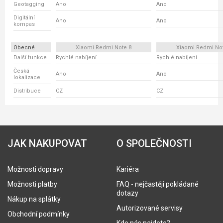
Geotagging
Ano
Ano
Digitální
Ano
Ano
kompas
Obecné
Xiaomi Redmi Note 8
Xiaomi Redmi No
Další funkce
Rychlé nabíjení
Rychlé nabíjení
Česká
Ano
Ano
lokalizace
Distribuce
CZ
CZ
JAK NAKUPOVAT
O SPOLEČNOSTI
Možnosti dopravy
Kariéra
Možnosti platby
FAQ - nejčastěji pokládané
dotazy
Nákup na splátky
Autorizované servisy
Obchodní podmínky