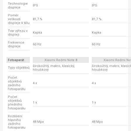
Technologie
IPS
IPS
displeje
Poměr
velikosti
81,7 %
81,7 %
displeje k tělu
Tvar výřezu v
Kapka
Kapka
displeji
Frekvence
60 Hz
60 Hz
displeje
Fotoaparát
Xiaomi Redmi Note 8
Xiaomi Redmi No
širokoúhlý, makro, klasický,
širokoúhlý, makro, klasick
Typy objektivů
hloubkový
hloubkový
Počet
objektivů
4 x
4 x
zadního
fotoaparátu
Počet
objektivů
1 x
1 x
předního
fotoaparátu
Rozlišení
hlavního
48 Mpx
48 Mpx
zadního
fotoaparátu