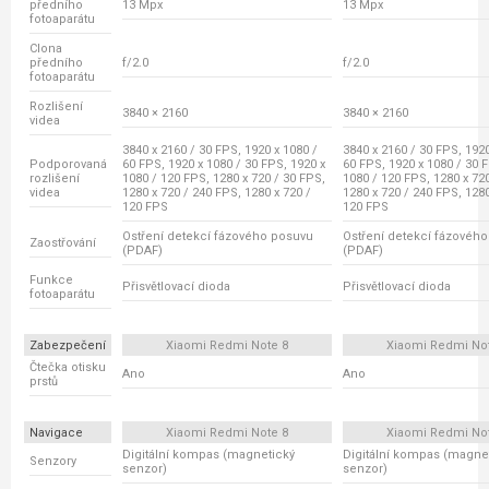
předního
13 Mpx
13 Mpx
fotoaparátu
Clona
předního
f/2.0
f/2.0
fotoaparátu
Rozlišení
3840 × 2160
3840 × 2160
videa
3840 x 2160 / 30 FPS, 1920 x 1080 /
3840 x 2160 / 30 FPS, 1920
Podporovaná
60 FPS, 1920 x 1080 / 30 FPS, 1920 x
60 FPS, 1920 x 1080 / 30 
rozlišení
1080 / 120 FPS, 1280 x 720 / 30 FPS,
1080 / 120 FPS, 1280 x 72
videa
1280 x 720 / 240 FPS, 1280 x 720 /
1280 x 720 / 240 FPS, 1280
120 FPS
120 FPS
Ostření detekcí fázového posuvu
Ostření detekcí fázovéh
Zaostřování
(PDAF)
(PDAF)
Funkce
Přisvětlovací dioda
Přisvětlovací dioda
fotoaparátu
Zabezpečení
Xiaomi Redmi Note 8
Xiaomi Redmi No
Čtečka otisku
Ano
Ano
prstů
Navigace
Xiaomi Redmi Note 8
Xiaomi Redmi No
Digitální kompas (magnetický
Digitální kompas (magne
Senzory
senzor)
senzor)