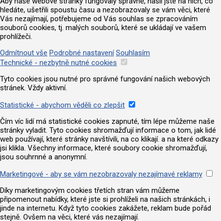
Aby naše webové stránky fungovaly správně, našli jste na nich, co
hledáte, ušetřili spoustu času a nezobrazovaly se vám věci, které
Vás nezajímají, potřebujeme od Vás souhlas se zpracováním
souborů cookies, tj. malých souborů, které se ukládají ve vašem
prohlížeči.
Odmítnout vše
Podrobné nastavení
Souhlasím
Technické - nezbytně nutné cookies
Tyto cookies jsou nutné pro správné fungování našich webových
stránek. Vždy aktivní.
Statistické - abychom věděli co zlepšit
Čím víc lidí má statistické cookies zapnuté, tím lépe můžeme naše
stránky vyladit. Tyto cookies shromažďují informace o tom, jak lidé
web používají, které stránky navštívili, na co klikají. a na které odkazy
jsi klikla. Všechny informace, které soubory cookie shromažďují,
jsou souhrnné a anonymní.
Marketingové - aby se vám nezobrazovaly nezajímavé reklamy
Díky marketingovým cookies třetích stran vám můžeme
připomenout nabídky, které jste si prohlíželi na našich stránkách, i
jinde na internetu. Když tyto cookies zakážete, reklam bude pořád
stejně. Ovšem na věci, které vás nezajímají.