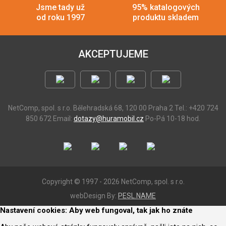
Jsme tady už
95% katalogových
od roku 1997
produktu skladem
AKCEPTUJEME
NetComp, spol. s r.o.
Bělehradská 68, 120 00 Praha 2
Tel.: +420 724
850 672
Email:
dotazy@huramobil.cz
Po-Pá 10-18 hod.
Copyright © 1997 - 2026 NetComp, spol. s r.o.
webDesign By:
PESL.NAME
Nastavení cookies: Aby web fungoval, tak jak ho znáte