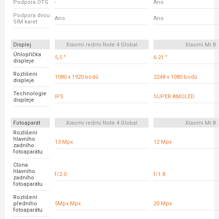
Podpora OTG
-
Ano
Podpora dvou
Ano
Ano
SIM karet
Displej
Xiaomi redmi Note 4 Global
Xiaomi Mi 8
Úhlopříčka
5,5 "
6.21 "
displeje
Rozlišení
1080 x 1920 bodů
2248 x 1080 bodů
displeje
Technologie
IPS
SUPER AMOLED
displeje
Fotoaparát
Xiaomi redmi Note 4 Global
Xiaomi Mi 8
Rozlišení
hlavního
13 Mpx
12 Mpx
zadního
fotoaparátu
Clona
hlavního
f/2.0
f/1.8
zadního
fotoaparátu
Rozlišení
předního
5Mpx Mpx
20 Mpx
fotoaparátu