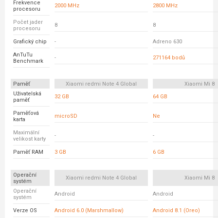
Frekvence
2000 MHz
2800 MHz
procesoru
Počet jader
8
8
procesoru
Grafický chip
-
Adreno 630
AnTuTu
-
271164 bodů
Benchmark
Paměť
Xiaomi redmi Note 4 Global
Xiaomi Mi 8
Uživatelská
32 GB
64 GB
paměť
Paměťová
microSD
Ne
karta
Maximální
-
-
velikost karty
Paměť RAM
3 GB
6 GB
Operační
Xiaomi redmi Note 4 Global
Xiaomi Mi 8
systém
Operační
Android
Android
systém
Verze OS
Android 6.0 (Marshmallow)
Android 8.1 (Oreo)