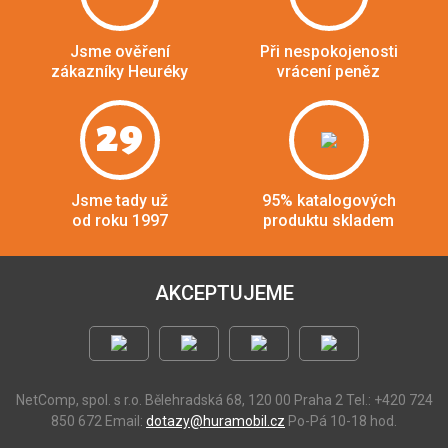
Jsme ověření
Při nespokojenosti
zákazníky Heuréky
vrácení peněz
29
Jsme tady už
95% katalogových
od roku 1997
produktu skladem
AKCEPTUJEME
NetComp, spol. s r.o.
Bělehradská 68, 120 00 Praha 2
Tel.: +420 724
850 672
Email:
dotazy@huramobil.cz
Po-Pá 10-18 hod.