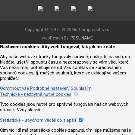
Copyright © 1997 - 2026 NetComp, spol. s r.o.
webDesign By:
PESL.NAME
Nastavení cookies: Aby web fungoval, tak jak ho znáte
Aby naše webové stránky fungovaly správně, našli jste na nich, co
hledáte, ušetřili spoustu času a nezobrazovaly se vám věci, které
Vás nezajímají, potřebujeme od Vás souhlas se zpracováním
souborů cookies, tj. malých souborů, které se ukládají ve vašem
prohlížeči.
Odmítnout vše
Podrobné nastavení
Souhlasím
Technické - nezbytně nutné cookies
Tyto cookies jsou nutné pro správné fungování našich webových
stránek. Vždy aktivní.
Statistické - abychom věděli co zlepšit
Čím víc lidí má statistické cookies zapnuté, tím lépe můžeme naše