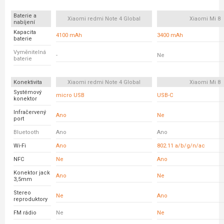
Baterie a
Xiaomi redmi Note 4 Global
Xiaomi Mi 8
nabíjení
Kapacita
4100 mAh
3400 mAh
baterie
Vyměnitelná
-
Ne
baterie
Konektivita
Xiaomi redmi Note 4 Global
Xiaomi Mi 8
Systémový
micro USB
USB-C
konektor
Infračervený
Ano
Ne
port
Bluetooth
Ano
Ano
Wi-Fi
Ano
802.11 a/b/g/n/ac
NFC
Ne
Ano
Konektor jack
Ano
Ne
3,5mm
Stereo
Ne
Ano
reproduktory
FM rádio
Ne
Ne