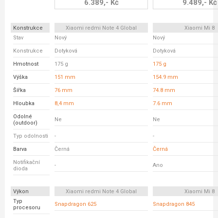
6.389,- Kč
9.489,- Kč
Konstrukce
Xiaomi redmi Note 4 Global
Xiaomi Mi 8
Stav
Nový
Nový
Konstrukce
Dotyková
Dotyková
Hmotnost
175 g
175 g
Výška
151 mm
154.9 mm
Šířka
76 mm
74.8 mm
Hloubka
8,4 mm
7.6 mm
Odolné
Ne
Ne
(outdoor)
Typ odolnosti
-
-
Barva
Černá
Černá
Notifikační
-
Ano
dioda
Výkon
Xiaomi redmi Note 4 Global
Xiaomi Mi 8
Typ
Snapdragon 625
Snapdragon 845
procesoru