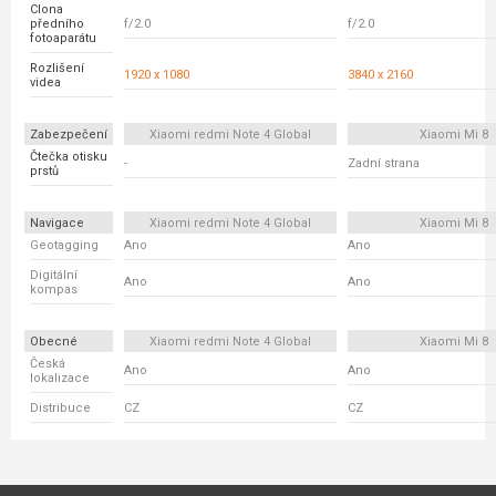
Clona
předního
f/2.0
f/2.0
fotoaparátu
Rozlišení
1920 x 1080
3840 x 2160
videa
Zabezpečení
Xiaomi redmi Note 4 Global
Xiaomi Mi 8
Čtečka otisku
-
Zadní strana
prstů
Navigace
Xiaomi redmi Note 4 Global
Xiaomi Mi 8
Geotagging
Ano
Ano
Digitální
Ano
Ano
kompas
Obecné
Xiaomi redmi Note 4 Global
Xiaomi Mi 8
Česká
Ano
Ano
lokalizace
Distribuce
CZ
CZ