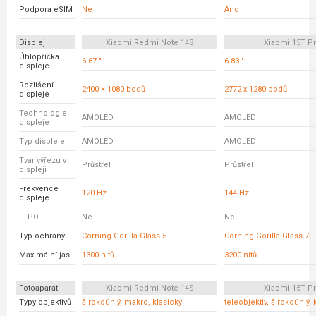
Podpora eSIM
Ne
Ano
Displej
Xiaomi Redmi Note 14S
Xiaomi 15T P
Úhlopříčka
6.67 "
6.83 "
displeje
Rozlišení
2400 × 1080 bodů
2772 x 1280 bodů
displeje
Technologie
AMOLED
AMOLED
displeje
Typ displeje
AMOLED
AMOLED
Tvar výřezu v
Průstřel
Průstřel
displeji
Frekvence
120 Hz
144 Hz
displeje
LTPO
Ne
Ne
Typ ochrany
Corning Gorilla Glass 5
Corning Gorilla Glass 7i
Maximální jas
1300 nitů
3200 nitů
Fotoaparát
Xiaomi Redmi Note 14S
Xiaomi 15T P
Typy objektivů
širokoúhlý, makro, klasický
teleobjektiv, širokoúhlý, 