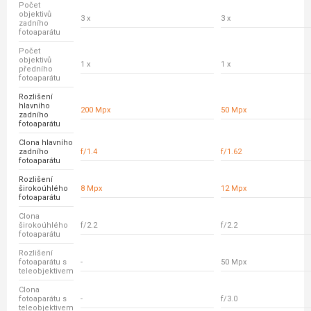
Počet
objektivů
3 x
3 x
zadního
fotoaparátu
Počet
objektivů
1 x
1 x
předního
fotoaparátu
Rozlišení
hlavního
200 Mpx
50 Mpx
zadního
fotoaparátu
Clona hlavního
zadního
f/1.4
f/1.62
fotoaparátu
Rozlišení
širokoúhlého
8 Mpx
12 Mpx
fotoaparátu
Clona
širokoúhlého
f/2.2
f/2.2
fotoaparátu
Rozlišení
fotoaparátu s
-
50 Mpx
teleobjektivem
Clona
fotoaparátu s
-
f/3.0
teleobjektivem