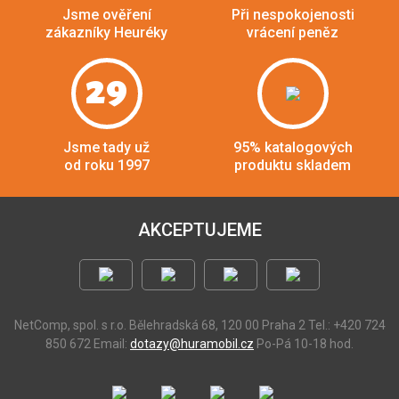
Jsme ověření
Při nespokojenosti
zákazníky Heuréky
vrácení peněz
29
Jsme tady už
95% katalogových
od roku 1997
produktu skladem
AKCEPTUJEME
NetComp, spol. s r.o.
Bělehradská 68, 120 00 Praha 2
Tel.: +420 724
850 672
Email:
dotazy@huramobil.cz
Po-Pá 10-18 hod.