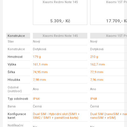
Xiaomi Redmi Note 14S
Xiaomi 15T P
5.309,- Kč
17.709,- K
Konstrukce
Xiaomi Redmi Note 14S
Xiaomi 15T P
Stav
Nový
Nový
Konstrukce
Dotyková
Dotyková
Hmotnost
179 g
210 g
Výška
161,1 mm
162,7 mm
Šířka
74,95 mm
77,9 mm
Hloubka
7,98 mm
7,96 mm
Odolné
Ano
Ano
(outdoor)
Typ odolnosti
IP64
IP68
Barva
Černá
Černá
Konfigurace
Dual SIM - Hybridní slot (SIM1 +
Dual SIM (nanoSIM + na
karet
SIM2 / SIM1 + paměťová karta)
nanoSIM + eSIM)
Notifikační