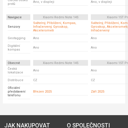
Čtečka otisku
Ano, v displeji
Ano, v displeji
prstů
Navigace
Xiaomi Redmi Note 14S
Xiaomi 15T P
Světelný, Přiblížení, Kompas,
Světelný, Přiblížení, Ko
Senzory
Infračervený, Gyroskop,
Gyroskop, Akcelerometr
Akcelerometr
Infračervený
Geotagging
Ano
Ano
Digitální
Ano
Ano
kompas
Obecné
Xiaomi Redmi Note 14S
Xiaomi 15T P
Česká
Ano
Ano
lokalizace
Distribuce
CZ
CZ
Oficiální
představení
Březen 2025
Září 2025
telefonu
JAK NAKUPOVAT
O SPOLEČNOSTI