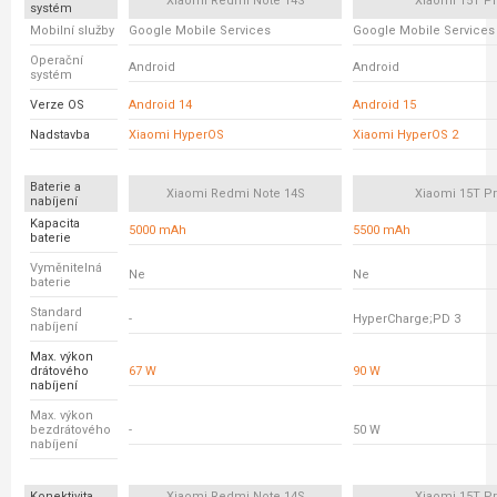
Xiaomi Redmi Note 14S
Xiaomi 15T P
systém
Mobilní služby
Google Mobile Services
Google Mobile Services
Operační
Android
Android
systém
Verze OS
Android 14
Android 15
Nadstavba
Xiaomi HyperOS
Xiaomi HyperOS 2
Baterie a
Xiaomi Redmi Note 14S
Xiaomi 15T P
nabíjení
Kapacita
5000 mAh
5500 mAh
baterie
Vyměnitelná
Ne
Ne
baterie
Standard
-
HyperCharge;PD 3
nabíjení
Max. výkon
drátového
67 W
90 W
nabíjení
Max. výkon
bezdrátového
-
50 W
nabíjení
Konektivita
Xiaomi Redmi Note 14S
Xiaomi 15T P