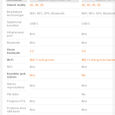
Datové služby
4G, 3G, 2G
5G, 4G, 3G, 2G
Bezdrátové
WiFi, NFC, GPS, Bluetooth
WiFi, NFC, GPS, Bluetoot
technologie
Systémový
USB-C
USB-C
konektor
Infračervený
Ano
Ano
port
Bluetooth
Ano
Ano
Verze
5.2
6.0
bluetooth
Wi-Fi
802.11 a/b/g/n/ac
802.11 a/b/g/n/ac/ax/b
NFC
Ano
Ano
Konektor jack
Ano
Ne
3,5mm
Stereo
Ano
Ano
reproduktory
FM rádio
-
Ne
Podpora OTG
Ano
Ano
Podpora dvou
Ano
Ano
SIM karet