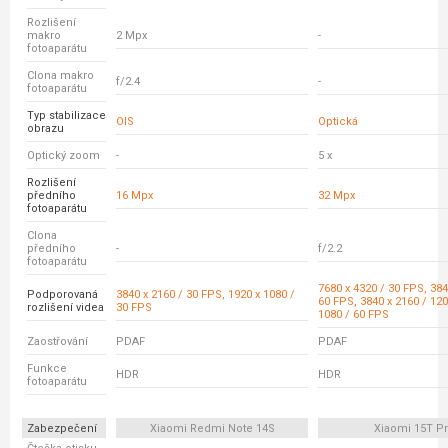
Rozlišení
makro
2 Mpx
-
fotoaparátu
Clona makro
f/2.4
-
fotoaparátu
Typ stabilizace
OIS
Optická
obrazu
Optický zoom
-
5 x
Rozlišení
předního
16 Mpx
32 Mpx
fotoaparátu
Clona
předního
-
f/2.2
fotoaparátu
7680 x 4320 / 30 FPS, 384
Podporovaná
3840 x 2160 / 30 FPS, 1920 x 1080 /
60 FPS, 3840 x 2160 / 120
rozlišení videa
30 FPS
1080 / 60 FPS
Zaostřování
PDAF
PDAF
Funkce
HDR
HDR
fotoaparátu
Zabezpečení
Xiaomi Redmi Note 14S
Xiaomi 15T P