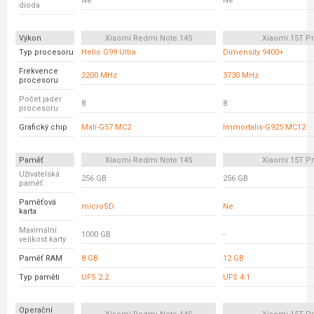
Ne
Ne
dioda
Výkon
Xiaomi Redmi Note 14S
Xiaomi 15T P
Typ procesoru
Helio G99 Ultra
Dimensity 9400+
Frekvence
2200 MHz
3730 MHz
procesoru
Počet jader
8
8
procesoru
Grafický chip
Mali-G57 MC2
Immortalis-G925 MC12
Paměť
Xiaomi Redmi Note 14S
Xiaomi 15T P
Uživatelská
256 GB
256 GB
paměť
Paměťová
microSD
Ne
karta
Maximální
1000 GB
-
velikost karty
Paměť RAM
8 GB
12 GB
Typ paměti
UFS 2.2
UFS 4.1
Operační