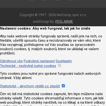
Copyright © 1997 - 2026 NetComp, spol. s r.o.
webDesign By:
PESL.NAME
Nastavení cookies: Aby web fungoval, tak jak ho znáte
Aby naše webové stránky fungovaly správně, našli jste na nich, co
hledáte, ušetřili spoustu času a nezobrazovaly se vám věci, které
Vás nezajímají, potřebujeme od Vás souhlas se zpracováním
souborů cookies, tj. malých souborů, které se ukládají ve vašem
prohlížeči.
Odmítnout vše
Podrobné nastavení
Souhlasím
Technické - nezbytně nutné cookies
Tyto cookies jsou nutné pro správné fungování našich webových
stránek. Vždy aktivní.
Statistické - abychom věděli co zlepšit
Čím víc lidí má statistické cookies zapnuté, tím lépe můžeme naše
stránky vyladit. Tyto cookies shromažďují informace o tom, jak lidé
web používají, které stránky navštívili, na co klikají. a na které odkazy