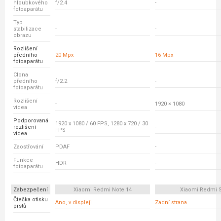
hloubkového
f/2.4
-
fotoaparátu
Typ
stabilizace
-
-
obrazu
Rozlišení
předního
20 Mpx
16 Mpx
fotoaparátu
Clona
předního
f/2.2
-
fotoaparátu
Rozlišení
-
1920 × 1080
videa
Podporovaná
1920 x 1080 / 60 FPS, 1280 x 720 / 30
rozlišení
-
FPS
videa
Zaostřování
PDAF
-
Funkce
HDR
-
fotoaparátu
Zabezpečení
Xiaomi Redmi Note 14
Xiaomi Redmi 
Čtečka otisku
Ano, v displeji
Zadní strana
prstů