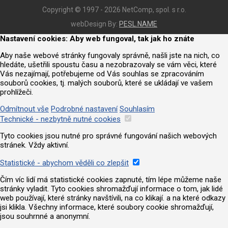
Copyright © 1997 - 2026 NetComp, spol. s r.o.
webDesign By:
PESL.NAME
Nastavení cookies: Aby web fungoval, tak jak ho znáte
Aby naše webové stránky fungovaly správně, našli jste na nich, co
hledáte, ušetřili spoustu času a nezobrazovaly se vám věci, které
Vás nezajímají, potřebujeme od Vás souhlas se zpracováním
souborů cookies, tj. malých souborů, které se ukládají ve vašem
prohlížeči.
Odmítnout vše
Podrobné nastavení
Souhlasím
Technické - nezbytně nutné cookies
Tyto cookies jsou nutné pro správné fungování našich webových
stránek. Vždy aktivní.
Statistické - abychom věděli co zlepšit
Čím víc lidí má statistické cookies zapnuté, tím lépe můžeme naše
stránky vyladit. Tyto cookies shromažďují informace o tom, jak lidé
web používají, které stránky navštívili, na co klikají. a na které odkazy
jsi klikla. Všechny informace, které soubory cookie shromažďují,
jsou souhrnné a anonymní.