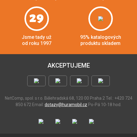
29
Jsme tady už
95% katalogových
od roku 1997
produktu skladem
AKCEPTUJEME
NetComp, spol. s r.o.
Bělehradská 68, 120 00 Praha 2
Tel.: +420 724
850 672
Email:
dotazy@huramobil.cz
Po-Pá 10-18 hod.