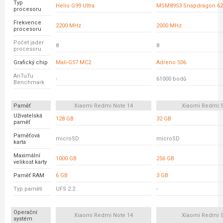
Typ
Helio G99 Ultra
MSM8953 Snapdragon 62
procesoru
Frekvence
2200 MHz
2000 MHz
procesoru
Počet jader
8
8
procesoru
Grafický chip
Mali-G57 MC2
Adreno 506
AnTuTu
-
61000 bodů
Benchmark
Paměť
Xiaomi Redmi Note 14
Xiaomi Redmi 
Uživatelská
128 GB
32 GB
paměť
Paměťová
microSD
microSD
karta
Maximální
1000 GB
256 GB
velikost karty
Paměť RAM
6 GB
3 GB
Typ paměti
UFS 2.2
-
Operační
Xiaomi Redmi Note 14
Xiaomi Redmi 
systém