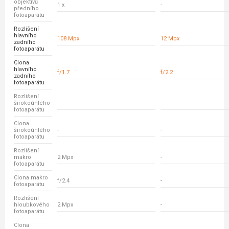
objektivů
1 x
-
předního
fotoaparátu
Rozlišení
hlavního
108 Mpx
12 Mpx
zadního
fotoaparátu
Clona
hlavního
f/1.7
f/2.2
zadního
fotoaparátu
Rozlišení
širokoúhlého
-
-
fotoaparátu
Clona
širokoúhlého
-
-
fotoaparátu
Rozlišení
makro
2 Mpx
-
fotoaparátu
Clona makro
f/2.4
-
fotoaparátu
Rozlišení
hloubkového
2 Mpx
-
fotoaparátu
Clona