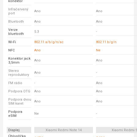
konektor
Infračervený
Ano
Ano
port
Bluetooth
Ano
Ano
Verze
5.3
-
bluetooth
Wi-Fi
802.11 a/b/g/n/ac
802.11 b/g/n
NFC
Ano
Ne
Konektor jack
Ano
Ano
3,5mm
Stereo
Ano
-
reproduktory
FM rádio
-
Ano
Podpora OTG
Ano
Ano
Podpora dvou
Ano
Ano
SIM karet
Podpora
Ne
-
eSIM
Displej
Xiaomi Redmi Note 14
Xiaomi Redmi 
Úhlopříčka