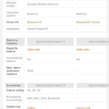
Mobilní
Google Mobile Services
-
služby
Operační
Android
Android
systém
Verze OS
Android 14
Android 8.1 (Oreo)
Nadstavba
Xiaomi HyperOS
-
Baterie a
Xiaomi Redmi Note 14
Xiaomi Redmi 
nabíjení
Kapacita
5500 mAh
3080 mAh
baterie
Vyměnitelná
Ne
Ne
baterie
Max. výkon
drátového
33 W
-
nabíjení
Konektivita
Xiaomi Redmi Note 14
Xiaomi Redmi 
Datové služby
4G, 3G, 2G
-
Bezdrátové
WiFi, NFC, GPS, Bluetooth
-
technologie
Systémový
USB-C
micro USB