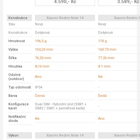
4.590,- Kč
3.589,- Kč
Konstrukce
Xiaomi Redmi Note 14
Xiaomi Redmi 
Stav
Nový
Nový
Konstrukce
Dotyková
Dotyková
Hmotnost
196,5 g
170 g
Výška
163,25 mm
160.73 mm
Šířka
76,55 mm
77.26 mm
Hloubka
8,16 mm
8.1 mm
Odolné
Ano
Ne
(outdoor)
Typ odolnosti
IP54
-
Barva
Černá
Šedá
Konfigurace
Dual SIM - Hybridní slot (SIM1 +
-
karet
SIM2 / SIM1 + paměťová karta)
Notifikační
Ne
Ano
dioda
Výkon
Xiaomi Redmi Note 14
Xiaomi Redmi 