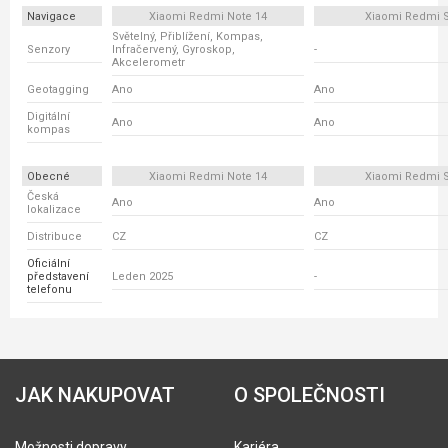
Navigace
Xiaomi Redmi Note 14
Xiaomi Redmi 
Světelný, Přiblížení, Kompas,
Senzory
Infračervený, Gyroskop,
-
Akcelerometr
Geotagging
Ano
Ano
Digitální
Ano
Ano
kompas
Obecné
Xiaomi Redmi Note 14
Xiaomi Redmi 
Česká
Ano
Ano
lokalizace
Distribuce
CZ
CZ
Oficiální
představení
Leden 2025
-
telefonu
JAK NAKUPOVAT
O SPOLEČNOSTI
Možnosti dopravy
Kariéra