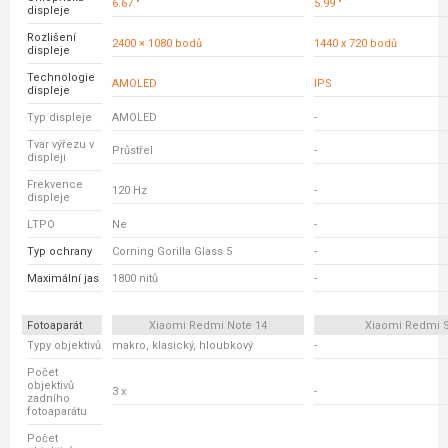
6.67 "
5.99 "
displeje
Rozlišení
2400 × 1080 bodů
1440 x 720 bodů
displeje
Technologie
AMOLED
IPS
displeje
Typ displeje
AMOLED
-
Tvar výřezu v
Průstřel
-
displeji
Frekvence
120 Hz
-
displeje
LTPO
Ne
-
Typ ochrany
Corning Gorilla Glass 5
-
Maximální jas
1800 nitů
-
Fotoaparát
Xiaomi Redmi Note 14
Xiaomi Redmi 
Typy objektivů
makro, klasický, hloubkový
-
Počet
objektivů
3 x
-
zadního
fotoaparátu
Počet